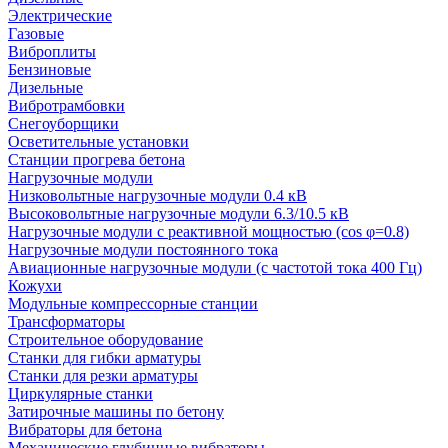
Электрические
Газовые
Виброплиты
Бензиновые
Дизельные
Вибротрамбовки
Снегоуборщики
Осветительные установки
Станции прогрева бетона
Нагрузочные модули
Низковольтные нагрузочные модули 0.4 кВ
Высоковольтные нагрузочные модули 6.3/10.5 кВ
Нагрузочные модули с реактивной мощностью (cos φ=0.8)
Нагрузочные модули постоянного тока
Авиационные нагрузочные модули (с частотой тока 400 Гц)
Кожухи
Модульные компрессорные станции
Трансформаторы
Строительное оборудование
Станки для гибки арматуры
Станки для резки арматуры
Циркулярные станки
Затирочные машины по бетону
Вибраторы для бетона
Механические глубинные вибраторы