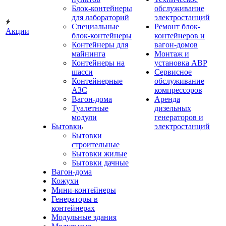
Блок-контейнеры
обслуживание
для лабораторий
электростанций
Специальные
Ремонт блок-
Акции
блок-контейнеры
контейнеров и
Контейнеры для
вагон-домов
майнинга
Монтаж и
Контейнеры на
установка АВР
шасси
Сервисное
Контейнерные
обслуживание
АЗС
компрессоров
Вагон-дома
Аренда
Туалетные
дизельных
модули
генераторов и
Бытовки
электростанций
Бытовки
строительные
Бытовки жилые
Бытовки дачные
Вагон-дома
Кожухи
Мини-контейнеры
Генераторы в
контейнерах
Модульные здания