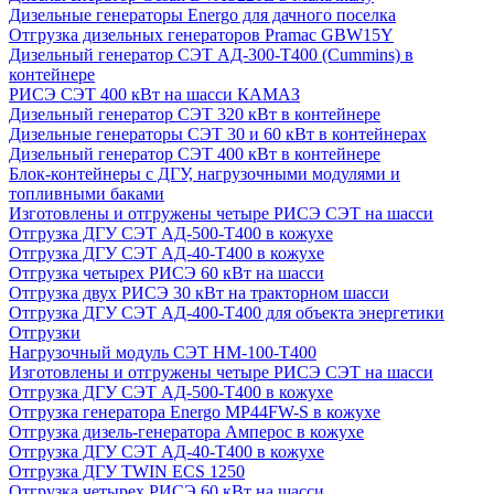
Дизельные генераторы Energo для дачного поселка
Отгрузка дизельных генераторов Pramac GВW15Y
Дизельный генератор СЭТ АД-300-Т400 (Cummins) в
контейнере
РИСЭ СЭТ 400 кВт на шасси КАМАЗ
Дизельный генератор СЭТ 320 кВт в контейнере
Дизельные генераторы СЭТ 30 и 60 кВт в контейнерах
Дизельный генератор СЭТ 400 кВт в контейнере
Блок-контейнеры с ДГУ, нагрузочными модулями и
топливными баками
Изготовлены и отгружены четыре РИСЭ СЭТ на шасси
Отгрузка ДГУ СЭТ АД-500-Т400 в кожухе
Отгрузка ДГУ СЭТ АД-40-Т400 в кожухе
Отгрузка четырех РИСЭ 60 кВт на шасси
Отгрузка двух РИСЭ 30 кВт на тракторном шасси
Отгрузка ДГУ СЭТ АД-400-Т400 для объекта энергетики
Отгрузки
Нагрузочный модуль СЭТ НМ-100-Т400
Изготовлены и отгружены четыре РИСЭ СЭТ на шасси
Отгрузка ДГУ СЭТ АД-500-Т400 в кожухе
Отгрузка генератора Energo MP44FW-S в кожухе
Отгрузка дизель-генератора Амперос в кожухе
Отгрузка ДГУ СЭТ АД-40-Т400 в кожухе
Отгрузка ДГУ TWIN ECS 1250
Отгрузка четырех РИСЭ 60 кВт на шасси