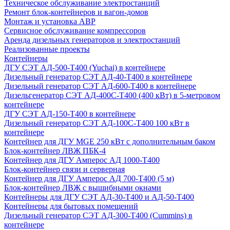
Техническое обслуживание электростанций
Ремонт блок-контейнеров и вагон-домов
Монтаж и установка АВР
Сервисное обслуживание компрессоров
Аренда дизельных генераторов и электростанций
Реализованные проекты
Контейнеры
ДГУ СЭТ АД-500-Т400 (Yuchai) в контейнере
Дизельный генератор СЭТ АД-40-Т400 в контейнере
Дизельный генератор СЭТ АД-600-Т400 в контейнере
Дизельгенератор СЭТ АД-400С-Т400 (400 кВт) в 5-метровом
контейнере
ДГУ СЭТ АД-150-Т400 в контейнере
Дизельный генератор СЭТ АД-100С-Т400 100 кВт в
контейнере
Контейнер для ДГУ MGE 250 кВт с дополнительным баком
Блок-контейнер ЛВЖ ПБК-4
Контейнер для ДГУ Амперос АД 1000-Т400
Блок-контейнер связи и серверная
Контейнер для ДГУ Амперос АД 700-Т400 (5 м)
Блок-контейнер ЛВЖ с вышибными окнами
Контейнеры для ДГУ СЭТ АД-30-Т400 и АД-50-Т400
Контейнеры для бытовых помещений
Дизельный генератор СЭТ АД-300-Т400 (Cummins) в
контейнере