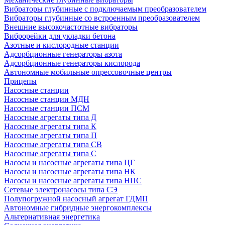
Вибраторы глубинные с подключаемым преобразователем
Вибраторы глубинные со встроенным преобразователем
Внешние высокочастотные вибраторы
Виброрейки для укладки бетона
Азотные и кислородные станции
Адсорбционные генераторы азота
Адсорбционные генераторы кислорода
Автономные мобильные опрессовочные центры
Прицепы
Насосные станции
Насосные станции МДН
Насосные станции ПСМ
Насосные агрегаты типа Д
Насосные агрегаты типа К
Насосные агрегаты типа П
Насосные агрегаты типа СВ
Насосные агрегаты типа С
Насосы и насосные агрегаты типа ЦГ
Насосы и насосные агрегаты типа НК
Насосы и насосные агрегаты типа НПС
Сетевые электронасосы типа СЭ
Полупогружной насосный агрегат ГДМП
Автономные гибридные энергокомплексы
Альтернативная энергетика