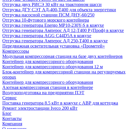
Отгрузка двух РИСЭ 30 кВт на тракторном шасси
Отгрузка ДГУ СЭТ АД-400-Т400 для объекта энергетики
Отгрузка насосной станции ПСМ ДНУ-60/250
Отгрузка 10-футового морского контейнера
Отгрузка генератора Energo MP10-230Y-S в кожухе
Отгрузка генератора Амперос АД 12-Т400 P (Проф) в кожухе
Отгрузка генератора AGG C44D5A в кожухе
Отгрузка генератора Амперос АД 250-Т400 в кожухе
Передвижная осветительная установка «Прометей»
Компрессоры
Модульная компрессорная станция на базе двух контейнеров
Контейнер для компрессорного оборудования
Контейнер для компрессорного оборудования 12 м
Блок-контейнер для компрессорной станции на регулируемых
опорах
Контейнер для компрессорного оборудования
Азотная компрессорная станция в контейнере
Воздухоподготовка на предприятии ПЭТ
Сервис
Поставка генератора 8.5 кВт в кожухе с АВР для коттеджа
Ремонт электростанции Iveco 200 кВт
Блог
Контакты
Компания
О компании