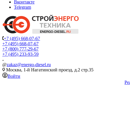
Вконтакте
Telegram
+7 (495) 668-07-67
+7 (495) 668-07-67
+7 (800) 777-29-67
+7 (495) 233-93-59
@
zakaz@energo-diesel.ru
Москва, 1-й Нагатинский проезд, д.2 стр.35
Войти
Ре