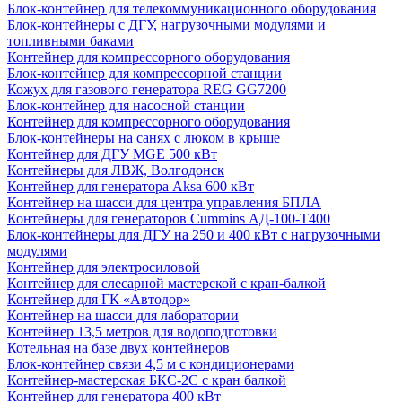
Блок-контейнер для телекоммуникационного оборудования
Блок-контейнеры с ДГУ, нагрузочными модулями и
топливными баками
Контейнер для компрессорного оборудования
Блок-контейнер для компрессорной станции
Кожух для газового генератора REG GG7200
Блок-контейнер для насосной станции
Контейнер для компрессорного оборудования
Блок-контейнеры на санях с люком в крыше
Контейнер для ДГУ MGE 500 кВт
Контейнеры для ЛВЖ, Волгодонск
Контейнер для генератора Aksa 600 кВт
Контейнер на шасси для центра управления БПЛА
Контейнеры для генераторов Cummins АД-100-Т400
Блок-контейнеры для ДГУ на 250 и 400 кВт с нагрузочными
модулями
Контейнер для электросиловой
Контейнер для слесарной мастерской с кран-балкой
Контейнер для ГК «Автодор»
Контейнер на шасси для лаборатории
Контейнер 13,5 метров для водоподготовки
Котельная на базе двух контейнеров
Блок-контейнер связи 4,5 м с кондиционерами
Контейнер-мастерская БКС-2С с кран балкой
Контейнер для генератора 400 кВт