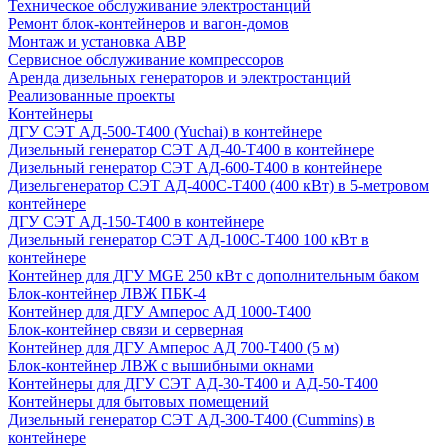
Техническое обслуживание электростанций
Ремонт блок-контейнеров и вагон-домов
Монтаж и установка АВР
Сервисное обслуживание компрессоров
Аренда дизельных генераторов и электростанций
Реализованные проекты
Контейнеры
ДГУ СЭТ АД-500-Т400 (Yuchai) в контейнере
Дизельный генератор СЭТ АД-40-Т400 в контейнере
Дизельный генератор СЭТ АД-600-Т400 в контейнере
Дизельгенератор СЭТ АД-400С-Т400 (400 кВт) в 5-метровом
контейнере
ДГУ СЭТ АД-150-Т400 в контейнере
Дизельный генератор СЭТ АД-100С-Т400 100 кВт в
контейнере
Контейнер для ДГУ MGE 250 кВт с дополнительным баком
Блок-контейнер ЛВЖ ПБК-4
Контейнер для ДГУ Амперос АД 1000-Т400
Блок-контейнер связи и серверная
Контейнер для ДГУ Амперос АД 700-Т400 (5 м)
Блок-контейнер ЛВЖ с вышибными окнами
Контейнеры для ДГУ СЭТ АД-30-Т400 и АД-50-Т400
Контейнеры для бытовых помещений
Дизельный генератор СЭТ АД-300-Т400 (Cummins) в
контейнере