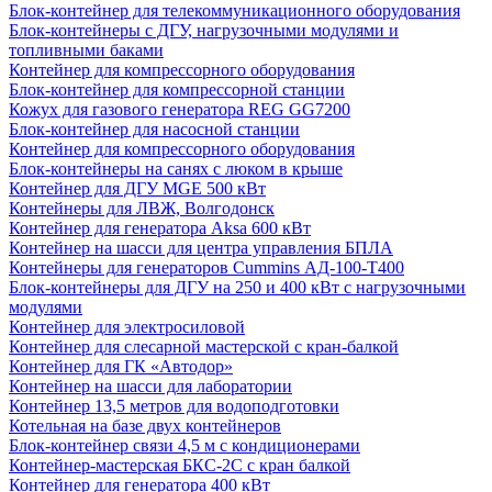
Блок-контейнер для телекоммуникационного оборудования
Блок-контейнеры с ДГУ, нагрузочными модулями и
топливными баками
Контейнер для компрессорного оборудования
Блок-контейнер для компрессорной станции
Кожух для газового генератора REG GG7200
Блок-контейнер для насосной станции
Контейнер для компрессорного оборудования
Блок-контейнеры на санях с люком в крыше
Контейнер для ДГУ MGE 500 кВт
Контейнеры для ЛВЖ, Волгодонск
Контейнер для генератора Aksa 600 кВт
Контейнер на шасси для центра управления БПЛА
Контейнеры для генераторов Cummins АД-100-Т400
Блок-контейнеры для ДГУ на 250 и 400 кВт с нагрузочными
модулями
Контейнер для электросиловой
Контейнер для слесарной мастерской с кран-балкой
Контейнер для ГК «Автодор»
Контейнер на шасси для лаборатории
Контейнер 13,5 метров для водоподготовки
Котельная на базе двух контейнеров
Блок-контейнер связи 4,5 м с кондиционерами
Контейнер-мастерская БКС-2С с кран балкой
Контейнер для генератора 400 кВт