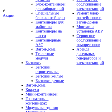
Блок-контейнеры
обслуживание
для лабораторий
электростанций
Специальные
Ремонт блок-
Акции
блок-контейнеры
контейнеров и
Контейнеры для
вагон-домов
майнинга
Монтаж и
Контейнеры на
установка АВР
шасси
Сервисное
Контейнерные
обслуживание
АЗС
компрессоров
Вагон-дома
Аренда
Туалетные
дизельных
модули
генераторов и
Бытовки
электростанций
Бытовки
строительные
Бытовки жилые
Бытовки дачные
Вагон-дома
Кожухи
Мини-контейнеры
Генераторы в
контейнерах
Модульные здания