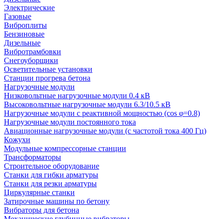
Электрические
Газовые
Виброплиты
Бензиновые
Дизельные
Вибротрамбовки
Снегоуборщики
Осветительные установки
Станции прогрева бетона
Нагрузочные модули
Низковольтные нагрузочные модули 0.4 кВ
Высоковольтные нагрузочные модули 6.3/10.5 кВ
Нагрузочные модули с реактивной мощностью (cos φ=0.8)
Нагрузочные модули постоянного тока
Авиационные нагрузочные модули (с частотой тока 400 Гц)
Кожухи
Модульные компрессорные станции
Трансформаторы
Строительное оборудование
Станки для гибки арматуры
Станки для резки арматуры
Циркулярные станки
Затирочные машины по бетону
Вибраторы для бетона
Механические глубинные вибраторы