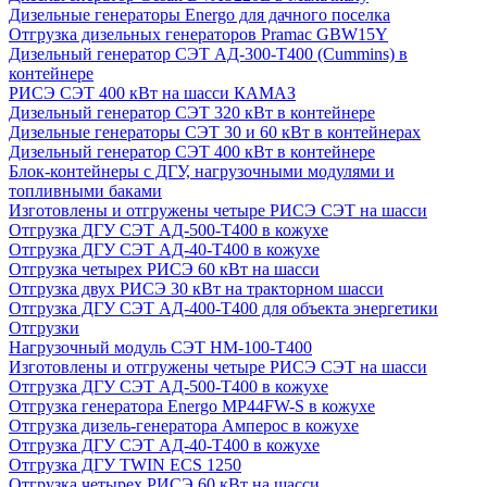
Дизельные генераторы Energo для дачного поселка
Отгрузка дизельных генераторов Pramac GВW15Y
Дизельный генератор СЭТ АД-300-Т400 (Cummins) в
контейнере
РИСЭ СЭТ 400 кВт на шасси КАМАЗ
Дизельный генератор СЭТ 320 кВт в контейнере
Дизельные генераторы СЭТ 30 и 60 кВт в контейнерах
Дизельный генератор СЭТ 400 кВт в контейнере
Блок-контейнеры с ДГУ, нагрузочными модулями и
топливными баками
Изготовлены и отгружены четыре РИСЭ СЭТ на шасси
Отгрузка ДГУ СЭТ АД-500-Т400 в кожухе
Отгрузка ДГУ СЭТ АД-40-Т400 в кожухе
Отгрузка четырех РИСЭ 60 кВт на шасси
Отгрузка двух РИСЭ 30 кВт на тракторном шасси
Отгрузка ДГУ СЭТ АД-400-Т400 для объекта энергетики
Отгрузки
Нагрузочный модуль СЭТ НМ-100-Т400
Изготовлены и отгружены четыре РИСЭ СЭТ на шасси
Отгрузка ДГУ СЭТ АД-500-Т400 в кожухе
Отгрузка генератора Energo MP44FW-S в кожухе
Отгрузка дизель-генератора Амперос в кожухе
Отгрузка ДГУ СЭТ АД-40-Т400 в кожухе
Отгрузка ДГУ TWIN ECS 1250
Отгрузка четырех РИСЭ 60 кВт на шасси