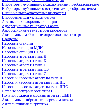
Вибраторы глубинные с подключаемым преобразователем
Вибраторы глубинные со встроенным преобразователем
Внешние высокочастотные вибраторы
Виброрейки для укладки бетона
Азотные и кислородные станции
Адсорбционные генераторы азота
Адсорбционные генераторы кислорода
Автономные мобильные опрессовочные центры
Прицепы
Насосные станции
Насосные станции МДН
Насосные станции ПСМ
Насосные агрегаты типа Д
Насосные агрегаты типа К
Насосные агрегаты типа П
Насосные агрегаты типа СВ
Насосные агрегаты типа С
Насосы и насосные агрегаты типа ЦГ
Насосы и насосные агрегаты типа НК
Насосы и насосные агрегаты типа НПС
Сетевые электронасосы типа СЭ
Полупогружной насосный агрегат ГДМП
Автономные гибридные энергокомплексы
Альтернативная энергетика