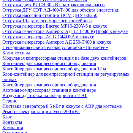
Отгрузка двух РИСЭ 30 кВт на тракторном шасси
Отгрузка ДГУ СЭТ АД-400-Т400 для объекта энергетики
Отгрузка насосной станции ПСМ ДНУ-60/250
Отгрузка 10-футового морского контейнера
Отгрузка генератора Energo MP10-230Y-S в кожухе
Отгрузка генератора Амперос АД 12-Т400 P (Проф) в кожухе
Отгрузка генератора AGG C44D5A в кожухе
Отгрузка генератора Амперос АД 250-Т400 в кожухе
Передвижная осветительная установка «Прометей»
Компрессоры
Модульная компрессорная станция на базе двух контейнеров
Контейнер для компрессорного оборудования
Контейнер для компрессорного оборудования 12 м
Блок-контейнер для компрессорной станции на регулируемых
опорах
Контейнер для компрессорного оборудования
Азотная компрессорная станция в контейнере
Воздухоподготовка на предприятии ПЭТ
Сервис
Поставка генератора 8.5 кВт в кожухе с АВР для коттеджа
Ремонт электростанции Iveco 200 кВт
Блог
Контакты
Компания
О компании