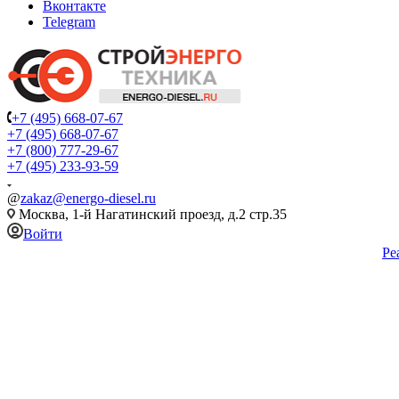
Вконтакте
Telegram
+7 (495) 668-07-67
+7 (495) 668-07-67
+7 (800) 777-29-67
+7 (495) 233-93-59
@
zakaz@energo-diesel.ru
Москва, 1-й Нагатинский проезд, д.2 стр.35
Войти
Ре