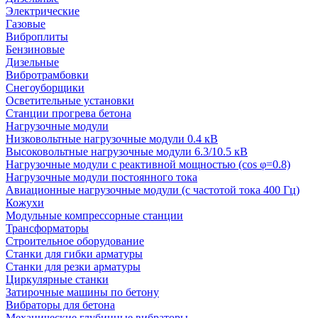
Электрические
Газовые
Виброплиты
Бензиновые
Дизельные
Вибротрамбовки
Снегоуборщики
Осветительные установки
Станции прогрева бетона
Нагрузочные модули
Низковольтные нагрузочные модули 0.4 кВ
Высоковольтные нагрузочные модули 6.3/10.5 кВ
Нагрузочные модули с реактивной мощностью (cos φ=0.8)
Нагрузочные модули постоянного тока
Авиационные нагрузочные модули (с частотой тока 400 Гц)
Кожухи
Модульные компрессорные станции
Трансформаторы
Строительное оборудование
Станки для гибки арматуры
Станки для резки арматуры
Циркулярные станки
Затирочные машины по бетону
Вибраторы для бетона
Механические глубинные вибраторы