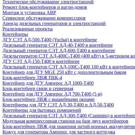
Техническое обслуживание электростанций
Ремонт блок-контейнеров и вагон-домов
Монтаж и установка АВР
Сервисное обслуживание компрессоров
Аренда дизельных генераторов и электростанций
Реализованные проекты
Контейнеры
ДГУ СЭТ АД-500-Т400 (Yuchai) в контейнере
Дизельный генератор СЭТ АД-40-Т400 в контейнере
Дизельный генератор СЭТ АД-600-Т400 в контейнере
Дизельгенератор СЭТ АД-400С-Т400 (400 кВт) в 5-метровом к
ДГУ СЭТ АД-150-Т400 в контейнере
Дизельный генератор СЭТ АД-100С-Т400 100 кВт в контейнер
Контейнер для ДГУ MGE 250 кВт с дополнительным баком
Блок-контейнер ЛВЖ ПБК-4
Контейнер для ДГУ Амперос АД 1000-Т400
Блок-контейнер связи и серверная
Контейнер для ДГУ Амперос АД 700-Т400 (5 м)
Блок-контейнер ЛВЖ с вышибными окнами
Контейнеры для ДГУ СЭТ АД-30-Т400 и АД-50-Т400
Контейнеры для бытовых помещений
Дизельный генератор СЭТ АД-300-Т400 (Cummins) в контейне
Модульная компрессорная станция на базе двух контейнеров
Блок-контейнер ЛВЖ для хранения литий-ионных аккумулятор
Кожух для генератора Амперос для частного коттеджа