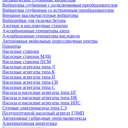
Вибраторы глубинные с подключаемым преобразователем
Вибраторы глубинные со встроенным преобразователем
Внешние высокочастотные вибраторы
Виброрейки для укладки бетона
Азотные и кислородные станции
Адсорбционные генераторы азота
Адсорбционные генераторы кислорода
Автономные мобильные опрессовочные центры
Прицепы
Насосные станции
Насосные станции МДН
Насосные станции ПСМ
Насосные агрегаты типа Д
Насосные агрегаты типа К
Насосные агрегаты типа П
Насосные агрегаты типа СВ
Насосные агрегаты типа С
Насосы и насосные агрегаты типа ЦГ
Насосы и насосные агрегаты типа НК
Насосы и насосные агрегаты типа НПС
Сетевые электронасосы типа СЭ
Полупогружной насосный агрегат ГДМП
Автономные гибридные энергокомплексы
Альтернативная энергетика