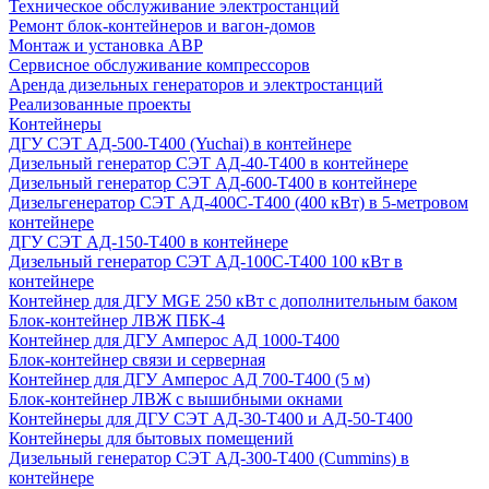
Техническое обслуживание электростанций
Ремонт блок-контейнеров и вагон-домов
Монтаж и установка АВР
Сервисное обслуживание компрессоров
Аренда дизельных генераторов и электростанций
Реализованные проекты
Контейнеры
ДГУ СЭТ АД-500-Т400 (Yuchai) в контейнере
Дизельный генератор СЭТ АД-40-Т400 в контейнере
Дизельный генератор СЭТ АД-600-Т400 в контейнере
Дизельгенератор СЭТ АД-400С-Т400 (400 кВт) в 5-метровом
контейнере
ДГУ СЭТ АД-150-Т400 в контейнере
Дизельный генератор СЭТ АД-100С-Т400 100 кВт в
контейнере
Контейнер для ДГУ MGE 250 кВт с дополнительным баком
Блок-контейнер ЛВЖ ПБК-4
Контейнер для ДГУ Амперос АД 1000-Т400
Блок-контейнер связи и серверная
Контейнер для ДГУ Амперос АД 700-Т400 (5 м)
Блок-контейнер ЛВЖ с вышибными окнами
Контейнеры для ДГУ СЭТ АД-30-Т400 и АД-50-Т400
Контейнеры для бытовых помещений
Дизельный генератор СЭТ АД-300-Т400 (Cummins) в
контейнере