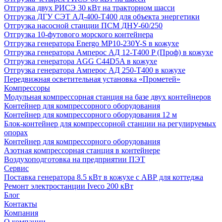
Отгрузка двух РИСЭ 30 кВт на тракторном шасси
Отгрузка ДГУ СЭТ АД-400-Т400 для объекта энергетики
Отгрузка насосной станции ПСМ ДНУ-60/250
Отгрузка 10-футового морского контейнера
Отгрузка генератора Energo MP10-230Y-S в кожухе
Отгрузка генератора Амперос АД 12-Т400 P (Проф) в кожухе
Отгрузка генератора AGG C44D5A в кожухе
Отгрузка генератора Амперос АД 250-Т400 в кожухе
Передвижная осветительная установка «Прометей»
Компрессоры
Модульная компрессорная станция на базе двух контейнеров
Контейнер для компрессорного оборудования
Контейнер для компрессорного оборудования 12 м
Блок-контейнер для компрессорной станции на регулируемых
опорах
Контейнер для компрессорного оборудования
Азотная компрессорная станция в контейнере
Воздухоподготовка на предприятии ПЭТ
Сервис
Поставка генератора 8.5 кВт в кожухе с АВР для коттеджа
Ремонт электростанции Iveco 200 кВт
Блог
Контакты
Компания
О компании