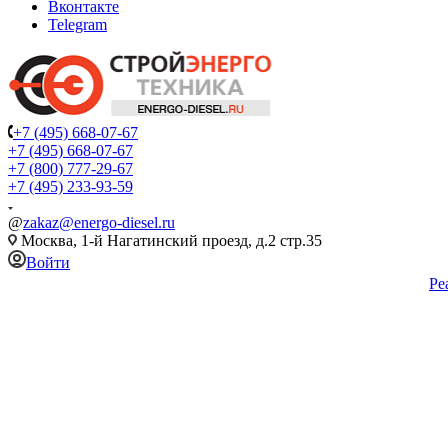
Вконтакте
Telegram
+7 (495) 668-07-67
+7 (495) 668-07-67
+7 (800) 777-29-67
+7 (495) 233-93-59
@
zakaz@energo-diesel.ru
Москва, 1-й Нагатинский проезд, д.2 стр.35
Войти
Ре