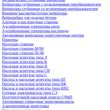
Вибраторы глубинные с подключаемым преобразователем
Вибраторы глубинные со встроенным преобразователем
Внешние высокочастотные вибраторы
Виброрейки для укладки бетона
Азотные и кислородные станции
Адсорбционные генераторы азота
Адсорбционные генераторы кислорода
Автономные мобильные опрессовочные центры
Прицепы
Насосные станции
Насосные станции МДН
Насосные станции ПСМ
Насосные агрегаты типа Д
Насосные агрегаты типа К
Насосные агрегаты типа П
Насосные агрегаты типа СВ
Насосные агрегаты типа С
Насосы и насосные агрегаты типа ЦГ
Насосы и насосные агрегаты типа НК
Насосы и насосные агрегаты типа НПС
Сетевые электронасосы типа СЭ
Полупогружной насосный агрегат ГДМП
Автономные гибридные энергокомплексы
Альтернативная энергетика