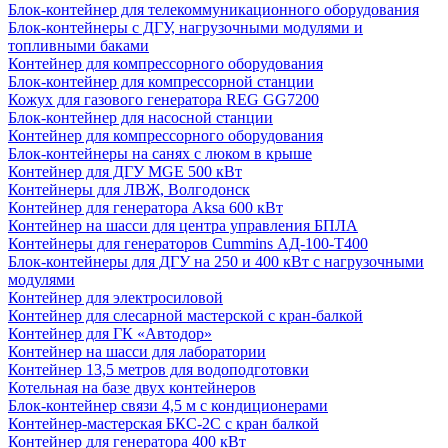
Блок-контейнер для телекоммуникационного оборудования
Блок-контейнеры с ДГУ, нагрузочными модулями и
топливными баками
Контейнер для компрессорного оборудования
Блок-контейнер для компрессорной станции
Кожух для газового генератора REG GG7200
Блок-контейнер для насосной станции
Контейнер для компрессорного оборудования
Блок-контейнеры на санях с люком в крыше
Контейнер для ДГУ MGE 500 кВт
Контейнеры для ЛВЖ, Волгодонск
Контейнер для генератора Aksa 600 кВт
Контейнер на шасси для центра управления БПЛА
Контейнеры для генераторов Cummins АД-100-Т400
Блок-контейнеры для ДГУ на 250 и 400 кВт с нагрузочными
модулями
Контейнер для электросиловой
Контейнер для слесарной мастерской с кран-балкой
Контейнер для ГК «Автодор»
Контейнер на шасси для лаборатории
Контейнер 13,5 метров для водоподготовки
Котельная на базе двух контейнеров
Блок-контейнер связи 4,5 м с кондиционерами
Контейнер-мастерская БКС-2С с кран балкой
Контейнер для генератора 400 кВт