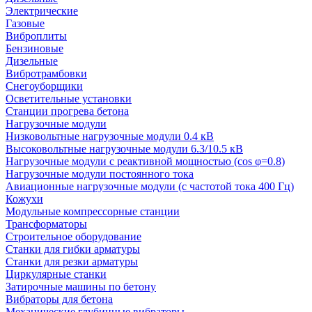
Электрические
Газовые
Виброплиты
Бензиновые
Дизельные
Вибротрамбовки
Снегоуборщики
Осветительные установки
Станции прогрева бетона
Нагрузочные модули
Низковольтные нагрузочные модули 0.4 кВ
Высоковольтные нагрузочные модули 6.3/10.5 кВ
Нагрузочные модули с реактивной мощностью (cos φ=0.8)
Нагрузочные модули постоянного тока
Авиационные нагрузочные модули (с частотой тока 400 Гц)
Кожухи
Модульные компрессорные станции
Трансформаторы
Строительное оборудование
Станки для гибки арматуры
Станки для резки арматуры
Циркулярные станки
Затирочные машины по бетону
Вибраторы для бетона
Механические глубинные вибраторы