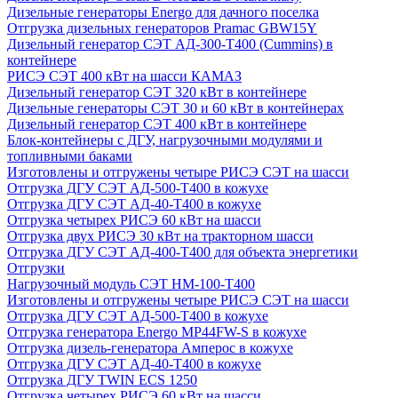
Дизельные генераторы Energo для дачного поселка
Отгрузка дизельных генераторов Pramac GВW15Y
Дизельный генератор СЭТ АД-300-Т400 (Cummins) в
контейнере
РИСЭ СЭТ 400 кВт на шасси КАМАЗ
Дизельный генератор СЭТ 320 кВт в контейнере
Дизельные генераторы СЭТ 30 и 60 кВт в контейнерах
Дизельный генератор СЭТ 400 кВт в контейнере
Блок-контейнеры с ДГУ, нагрузочными модулями и
топливными баками
Изготовлены и отгружены четыре РИСЭ СЭТ на шасси
Отгрузка ДГУ СЭТ АД-500-Т400 в кожухе
Отгрузка ДГУ СЭТ АД-40-Т400 в кожухе
Отгрузка четырех РИСЭ 60 кВт на шасси
Отгрузка двух РИСЭ 30 кВт на тракторном шасси
Отгрузка ДГУ СЭТ АД-400-Т400 для объекта энергетики
Отгрузки
Нагрузочный модуль СЭТ НМ-100-Т400
Изготовлены и отгружены четыре РИСЭ СЭТ на шасси
Отгрузка ДГУ СЭТ АД-500-Т400 в кожухе
Отгрузка генератора Energo MP44FW-S в кожухе
Отгрузка дизель-генератора Амперос в кожухе
Отгрузка ДГУ СЭТ АД-40-Т400 в кожухе
Отгрузка ДГУ TWIN ECS 1250
Отгрузка четырех РИСЭ 60 кВт на шасси