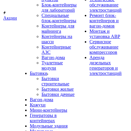
Блок-контейнеры
обслуживание
для лабораторий
электростанций
Специальные
Ремонт блок-
Акции
блок-контейнеры
контейнеров и
Контейнеры для
вагон-домов
майнинга
Монтаж и
Контейнеры на
установка АВР
шасси
Сервисное
Контейнерные
обслуживание
АЗС
компрессоров
Вагон-дома
Аренда
Туалетные
дизельных
модули
генераторов и
Бытовки
электростанций
Бытовки
строительные
Бытовки жилые
Бытовки дачные
Вагон-дома
Кожухи
Мини-контейнеры
Генераторы в
контейнерах
Модульные здания