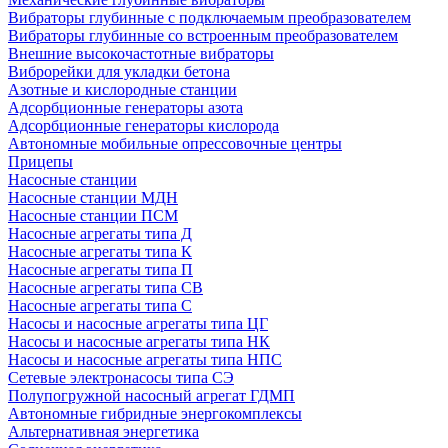
Вибраторы глубинные с подключаемым преобразователем
Вибраторы глубинные со встроенным преобразователем
Внешние высокочастотные вибраторы
Виброрейки для укладки бетона
Азотные и кислородные станции
Адсорбционные генераторы азота
Адсорбционные генераторы кислорода
Автономные мобильные опрессовочные центры
Прицепы
Насосные станции
Насосные станции МДН
Насосные станции ПСМ
Насосные агрегаты типа Д
Насосные агрегаты типа К
Насосные агрегаты типа П
Насосные агрегаты типа СВ
Насосные агрегаты типа С
Насосы и насосные агрегаты типа ЦГ
Насосы и насосные агрегаты типа НК
Насосы и насосные агрегаты типа НПС
Сетевые электронасосы типа СЭ
Полупогружной насосный агрегат ГДМП
Автономные гибридные энергокомплексы
Альтернативная энергетика