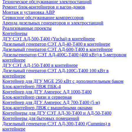
Техническое обслуживание электростанций
Ремонт блок-контейнеров и вагон-домов
Монтаж и установка АВР
Сервисное обслуживание компрессоров
Аренда дизельных генераторов и электростанций
Реализованные проекты
Контейнеры
ДГУ СЭТ АД-500-Т400 (Yuchai) в контейнере
Дизельный генератор СЭТ АД-40-Т400 в контейнере
Дизельный генератор СЭТ АД-600-Т400 в контейнере
Дизельгенератор СЭТ АД-400С-Т400 (400 кВт) в 5-метровом
контейнере
ДГУ СЭТ АД-150-Т400 в контейнере
Дизельный генератор СЭТ АД-100С-Т400 100 кВт в
контейнере
Контейнер для ДГУ MGE 250 кВт с дополнительным баком
Блок-контейнер ЛВЖ ПБК-4
Контейнер для ДГУ Амперос АД 1000-Т400
Блок-контейнер связи и серверная
Контейнер для ДГУ Амперос АД 700-Т400 (5 м)
Блок-контейнер ЛВЖ с вышибными окнами
Контейнеры для ДГУ СЭТ АД-30-Т400 и АД-50-Т400
Контейнеры для бытовых помещений
Дизельный генератор СЭТ АД-300-Т400 (Cummins) в
контейнере