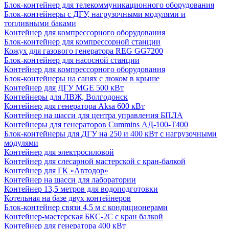
Блок-контейнер для телекоммуникационного оборудования
Блок-контейнеры с ДГУ, нагрузочными модулями и
топливными баками
Контейнер для компрессорного оборудования
Блок-контейнер для компрессорной станции
Кожух для газового генератора REG GG7200
Блок-контейнер для насосной станции
Контейнер для компрессорного оборудования
Блок-контейнеры на санях с люком в крыше
Контейнер для ДГУ MGE 500 кВт
Контейнеры для ЛВЖ, Волгодонск
Контейнер для генератора Aksa 600 кВт
Контейнер на шасси для центра управления БПЛА
Контейнеры для генераторов Cummins АД-100-Т400
Блок-контейнеры для ДГУ на 250 и 400 кВт с нагрузочными
модулями
Контейнер для электросиловой
Контейнер для слесарной мастерской с кран-балкой
Контейнер для ГК «Автодор»
Контейнер на шасси для лаборатории
Контейнер 13,5 метров для водоподготовки
Котельная на базе двух контейнеров
Блок-контейнер связи 4,5 м с кондиционерами
Контейнер-мастерская БКС-2С с кран балкой
Контейнер для генератора 400 кВт