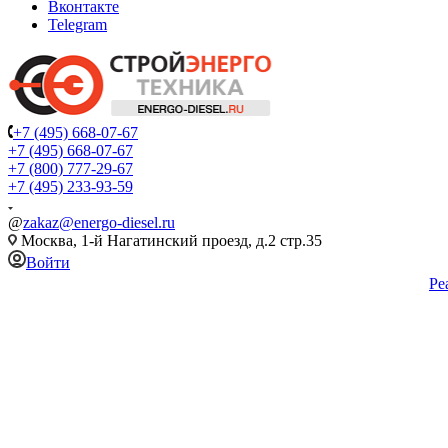
Вконтакте
Telegram
+7 (495) 668-07-67
+7 (495) 668-07-67
+7 (800) 777-29-67
+7 (495) 233-93-59
@
zakaz@energo-diesel.ru
Москва, 1-й Нагатинский проезд, д.2 стр.35
Войти
Ре