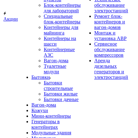
Блок-контейнеры
обслуживание
для лабораторий
электростанций
Специальные
Ремонт блок-
Акции
блок-контейнеры
контейнеров и
Контейнеры для
вагон-домов
майнинга
Монтаж и
Контейнеры на
установка АВР
шасси
Сервисное
Контейнерные
обслуживание
АЗС
компрессоров
Вагон-дома
Аренда
Туалетные
дизельных
модули
генераторов и
Бытовки
электростанций
Бытовки
строительные
Бытовки жилые
Бытовки дачные
Вагон-дома
Кожухи
Мини-контейнеры
Генераторы в
контейнерах
Модульные здания