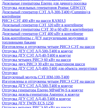
Дизельные генераторы Energo для дачного поселка
Отгрузка дизельных генераторов Pramac GВW15Y
Дизельный генератор СЭТ АД-300-Т400 (Cummins) в
контейнере
РИСЭ СЭТ 400 кВт на шасси КАМАЗ
Дизельный генератор СЭТ 320 кВт в контейнере
Дизельные генераторы СЭТ 30 и 60 кВт в контейнерах
Дизельный генератор СЭТ 400 кВт в контейнере
Блок-контейнеры с ДГУ, нагрузочными модулями и
топливными баками
Изготовлены и отгружены четыре РИСЭ СЭТ на шасси
Отгрузка ДГУ СЭТ АД-500-Т400 в кожухе
Отгрузка ДГУ СЭТ АД-40-Т400 в кожухе
Отгрузка четырех РИСЭ 60 кВт на шасси
Отгрузка двух РИСЭ 30 кВт на тракторном шасси
Отгрузка ДГУ СЭТ АД-400-Т400 для объекта энергетики
Отгрузки
Нагрузочный модуль СЭТ НМ-100-Т400
Изготовлены и отгружены четыре РИСЭ СЭТ на шасси
Отгрузка ДГУ СЭТ АД-500-Т400 в кожухе
Отгрузка генератора Energo MP44FW-S в кожухе
Отгрузка дизель-генератора Амперос в кожухе
Отгрузка ДГУ СЭТ АД-40-Т400 в кожухе
Отгрузка ДГУ TWIN ECS 1250
Отгрузка четырех РИСЭ 60 кВт на шасси