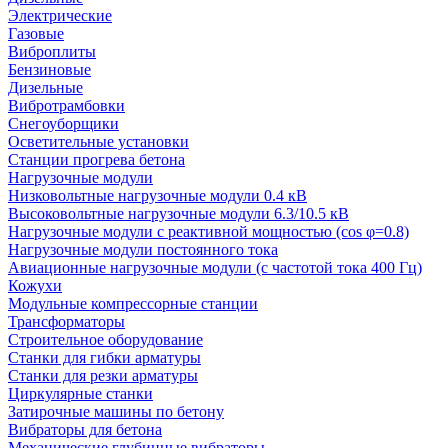
Электрические
Газовые
Виброплиты
Бензиновые
Дизельные
Вибротрамбовки
Снегоуборщики
Осветительные установки
Станции прогрева бетона
Нагрузочные модули
Низковольтные нагрузочные модули 0.4 кВ
Высоковольтные нагрузочные модули 6.3/10.5 кВ
Нагрузочные модули с реактивной мощностью (cos φ=0.8)
Нагрузочные модули постоянного тока
Авиационные нагрузочные модули (с частотой тока 400 Гц)
Кожухи
Модульные компрессорные станции
Трансформаторы
Строительное оборудование
Станки для гибки арматуры
Станки для резки арматуры
Циркулярные станки
Затирочные машины по бетону
Вибраторы для бетона
Механические глубинные вибраторы