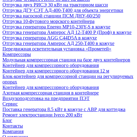
Отгрузка двух РИСЭ 30 кВт на тракторном шасси
Отгрузка ДГУ СЭТ АД-400-Т400 для объекта энергетики
Отгрузка насосной станции ПСМ ДНУ-60/250
Отгрузка 10-футового морского контейнера
Отгрузка генератора Energo MP10-230Y-S в кожухе
Отгрузка генератора Амперос АД 12-Т400 P (Проф) в кожухе
Отгрузка генератора AGG C44D5A в кожухе
Отгрузка генератора Амперос АД 250-Т400 в кожухе
Передвижная осветительная установка «Прометей»
Компрессоры
Модульная компрессорная станция на базе двух контейнеров
Контейнер для компрессорного оборудования
Контейнер для компрессорного оборудования 12 м
Блок-контейнер для компрессорной станции на регулируемых
опорах
Контейнер для компрессорного оборудования
Азотная компрессорная станция в контейнере
Воздухоподготовка на предприятии ПЭТ
Сервис
Поставка генератора 8.5 кВт в кожухе с АВР для коттеджа
Ремонт электростанции Iveco 200 кВт
Блог
Контакты
Компания
О компании