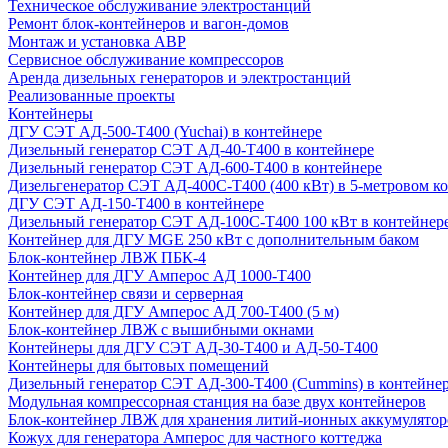
Техническое обслуживание электростанций
Ремонт блок-контейнеров и вагон-домов
Монтаж и установка АВР
Сервисное обслуживание компрессоров
Аренда дизельных генераторов и электростанций
Реализованные проекты
Контейнеры
ДГУ СЭТ АД-500-Т400 (Yuchai) в контейнере
Дизельный генератор СЭТ АД-40-Т400 в контейнере
Дизельный генератор СЭТ АД-600-Т400 в контейнере
Дизельгенератор СЭТ АД-400С-Т400 (400 кВт) в 5-метровом к
ДГУ СЭТ АД-150-Т400 в контейнере
Дизельный генератор СЭТ АД-100С-Т400 100 кВт в контейнер
Контейнер для ДГУ MGE 250 кВт с дополнительным баком
Блок-контейнер ЛВЖ ПБК-4
Контейнер для ДГУ Амперос АД 1000-Т400
Блок-контейнер связи и серверная
Контейнер для ДГУ Амперос АД 700-Т400 (5 м)
Блок-контейнер ЛВЖ с вышибными окнами
Контейнеры для ДГУ СЭТ АД-30-Т400 и АД-50-Т400
Контейнеры для бытовых помещений
Дизельный генератор СЭТ АД-300-Т400 (Cummins) в контейне
Модульная компрессорная станция на базе двух контейнеров
Блок-контейнер ЛВЖ для хранения литий-ионных аккумулятор
Кожух для генератора Амперос для частного коттеджа