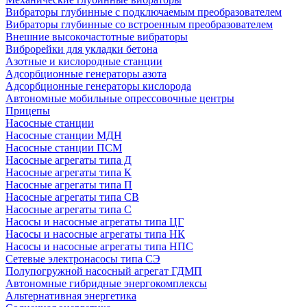
Вибраторы глубинные с подключаемым преобразователем
Вибраторы глубинные со встроенным преобразователем
Внешние высокочастотные вибраторы
Виброрейки для укладки бетона
Азотные и кислородные станции
Адсорбционные генераторы азота
Адсорбционные генераторы кислорода
Автономные мобильные опрессовочные центры
Прицепы
Насосные станции
Насосные станции МДН
Насосные станции ПСМ
Насосные агрегаты типа Д
Насосные агрегаты типа К
Насосные агрегаты типа П
Насосные агрегаты типа СВ
Насосные агрегаты типа С
Насосы и насосные агрегаты типа ЦГ
Насосы и насосные агрегаты типа НК
Насосы и насосные агрегаты типа НПС
Сетевые электронасосы типа СЭ
Полупогружной насосный агрегат ГДМП
Автономные гибридные энергокомплексы
Альтернативная энергетика