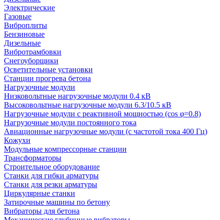
Электрические
Газовые
Виброплиты
Бензиновые
Дизельные
Вибротрамбовки
Снегоуборщики
Осветительные установки
Станции прогрева бетона
Нагрузочные модули
Низковольтные нагрузочные модули 0.4 кВ
Высоковольтные нагрузочные модули 6.3/10.5 кВ
Нагрузочные модули с реактивной мощностью (cos φ=0.8)
Нагрузочные модули постоянного тока
Авиационные нагрузочные модули (с частотой тока 400 Гц)
Кожухи
Модульные компрессорные станции
Трансформаторы
Строительное оборудование
Станки для гибки арматуры
Станки для резки арматуры
Циркулярные станки
Затирочные машины по бетону
Вибраторы для бетона
Механические глубинные вибраторы