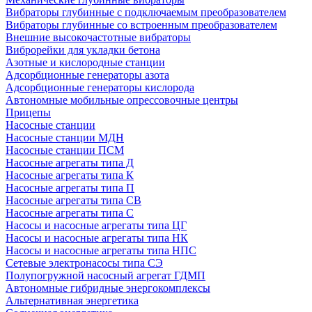
Вибраторы глубинные с подключаемым преобразователем
Вибраторы глубинные со встроенным преобразователем
Внешние высокочастотные вибраторы
Виброрейки для укладки бетона
Азотные и кислородные станции
Адсорбционные генераторы азота
Адсорбционные генераторы кислорода
Автономные мобильные опрессовочные центры
Прицепы
Насосные станции
Насосные станции МДН
Насосные станции ПСМ
Насосные агрегаты типа Д
Насосные агрегаты типа К
Насосные агрегаты типа П
Насосные агрегаты типа СВ
Насосные агрегаты типа С
Насосы и насосные агрегаты типа ЦГ
Насосы и насосные агрегаты типа НК
Насосы и насосные агрегаты типа НПС
Сетевые электронасосы типа СЭ
Полупогружной насосный агрегат ГДМП
Автономные гибридные энергокомплексы
Альтернативная энергетика