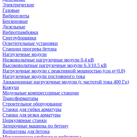
Электрические
Газовые
Виброплиты
Бензиновые
Дизельные
Вибротрамбовки
Снегоуборщики
Осветительные установки
Станции прогрева бетона
Нагрузочные модули
Низковольтные нагрузочные модули 0.4 кВ
Высоковольтные нагрузочные модули 6.3/10.5 кВ
Нагрузочные модули с реактивной мощностью (cos φ=0.8)
Нагрузочные модули постоянного тока
Авиационные нагрузочные модули (с частотой тока 400 Гц)
Кожухи
Модульные компрессорные станции
Трансформаторы
Строительное оборудование
Станки для гибки арматуры
Станки для резки арматуры
Циркулярные станки
Затирочные машины по бетону
Вибраторы для бетона
Механические глубинные вибраторы