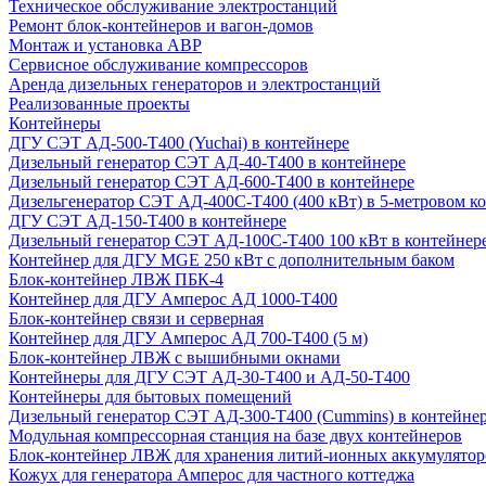
Техническое обслуживание электростанций
Ремонт блок-контейнеров и вагон-домов
Монтаж и установка АВР
Сервисное обслуживание компрессоров
Аренда дизельных генераторов и электростанций
Реализованные проекты
Контейнеры
ДГУ СЭТ АД-500-Т400 (Yuchai) в контейнере
Дизельный генератор СЭТ АД-40-Т400 в контейнере
Дизельный генератор СЭТ АД-600-Т400 в контейнере
Дизельгенератор СЭТ АД-400С-Т400 (400 кВт) в 5-метровом к
ДГУ СЭТ АД-150-Т400 в контейнере
Дизельный генератор СЭТ АД-100С-Т400 100 кВт в контейнер
Контейнер для ДГУ MGE 250 кВт с дополнительным баком
Блок-контейнер ЛВЖ ПБК-4
Контейнер для ДГУ Амперос АД 1000-Т400
Блок-контейнер связи и серверная
Контейнер для ДГУ Амперос АД 700-Т400 (5 м)
Блок-контейнер ЛВЖ с вышибными окнами
Контейнеры для ДГУ СЭТ АД-30-Т400 и АД-50-Т400
Контейнеры для бытовых помещений
Дизельный генератор СЭТ АД-300-Т400 (Cummins) в контейне
Модульная компрессорная станция на базе двух контейнеров
Блок-контейнер ЛВЖ для хранения литий-ионных аккумулятор
Кожух для генератора Амперос для частного коттеджа