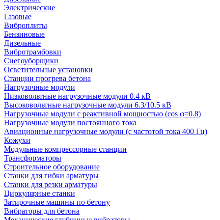
Электрические
Газовые
Виброплиты
Бензиновые
Дизельные
Вибротрамбовки
Снегоуборщики
Осветительные установки
Станции прогрева бетона
Нагрузочные модули
Низковольтные нагрузочные модули 0.4 кВ
Высоковольтные нагрузочные модули 6.3/10.5 кВ
Нагрузочные модули с реактивной мощностью (cos φ=0.8)
Нагрузочные модули постоянного тока
Авиационные нагрузочные модули (с частотой тока 400 Гц)
Кожухи
Модульные компрессорные станции
Трансформаторы
Строительное оборудование
Станки для гибки арматуры
Станки для резки арматуры
Циркулярные станки
Затирочные машины по бетону
Вибраторы для бетона
Механические глубинные вибраторы