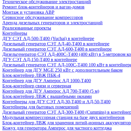
Техническое обслуживание электростанций
Ремонт блок-контейнеров и вагон-домов
Монтаж и установка АВР
Сервисное обслуживание компрессоров
Аренда дизельных генераторов и электростанций
Реализованные проекты
Контейнеры
ДГУ СЭТ АД-500-Т400 (Yuchai) в контейнере
Дизельный генератор СЭТ АД-40-Т400 в контейнере
Дизельный генератор СЭТ АД-600-Т400 в контейнере
Дизельгенератор СЭТ АД-400С-Т400 (400 кВт) в 5-метровом к
ДГУ СЭТ АД-150-Т400 в контейнере
Дизельный генератор СЭТ АД-100С-Т400 100 кВт в контейнер
Контейнер для ДГУ MGE 250 кВт с дополнительным баком
Блок-контейнер ЛВЖ ПБК-4
Контейнер для ДГУ Амперос АД 1000-Т400
Блок-контейнер связи и серверная
Контейнер для ДГУ Амперос АД 700-Т400 (5 м)
Блок-контейнер ЛВЖ с вышибными окнами
Контейнеры для ДГУ СЭТ АД-30-Т400 и АД-50-Т400
Контейнеры для бытовых помещений
Дизельный генератор СЭТ АД-300-Т400 (Cummins) в контейне
Модульная компрессорная станция на базе двух контейнеров
Блок-контейнер ЛВЖ для хранения литий-ионных аккумулятор
Кожух для генератора Амперос для частного коттеджа