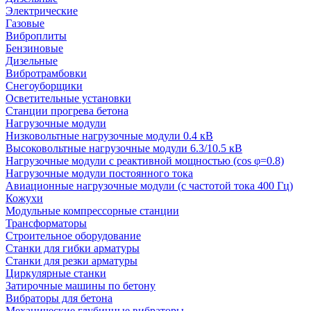
Электрические
Газовые
Виброплиты
Бензиновые
Дизельные
Вибротрамбовки
Снегоуборщики
Осветительные установки
Станции прогрева бетона
Нагрузочные модули
Низковольтные нагрузочные модули 0.4 кВ
Высоковольтные нагрузочные модули 6.3/10.5 кВ
Нагрузочные модули с реактивной мощностью (cos φ=0.8)
Нагрузочные модули постоянного тока
Авиационные нагрузочные модули (с частотой тока 400 Гц)
Кожухи
Модульные компрессорные станции
Трансформаторы
Строительное оборудование
Станки для гибки арматуры
Станки для резки арматуры
Циркулярные станки
Затирочные машины по бетону
Вибраторы для бетона
Механические глубинные вибраторы