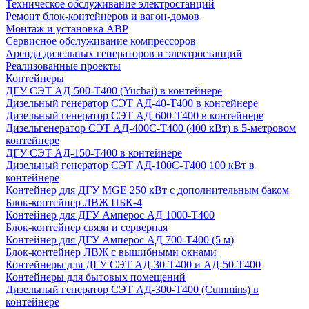
Техническое обслуживание электростанций
Ремонт блок-контейнеров и вагон-домов
Монтаж и установка АВР
Сервисное обслуживание компрессоров
Аренда дизельных генераторов и электростанций
Реализованные проекты
Контейнеры
ДГУ СЭТ АД-500-Т400 (Yuchai) в контейнере
Дизельный генератор СЭТ АД-40-Т400 в контейнере
Дизельный генератор СЭТ АД-600-Т400 в контейнере
Дизельгенератор СЭТ АД-400С-Т400 (400 кВт) в 5-метровом
контейнере
ДГУ СЭТ АД-150-Т400 в контейнере
Дизельный генератор СЭТ АД-100С-Т400 100 кВт в
контейнере
Контейнер для ДГУ MGE 250 кВт с дополнительным баком
Блок-контейнер ЛВЖ ПБК-4
Контейнер для ДГУ Амперос АД 1000-Т400
Блок-контейнер связи и серверная
Контейнер для ДГУ Амперос АД 700-Т400 (5 м)
Блок-контейнер ЛВЖ с вышибными окнами
Контейнеры для ДГУ СЭТ АД-30-Т400 и АД-50-Т400
Контейнеры для бытовых помещений
Дизельный генератор СЭТ АД-300-Т400 (Cummins) в
контейнере