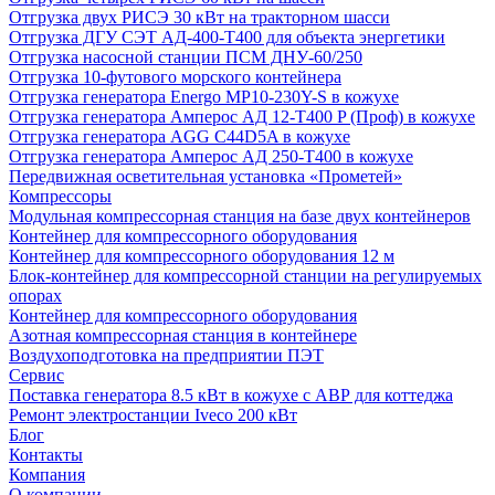
Отгрузка двух РИСЭ 30 кВт на тракторном шасси
Отгрузка ДГУ СЭТ АД-400-Т400 для объекта энергетики
Отгрузка насосной станции ПСМ ДНУ-60/250
Отгрузка 10-футового морского контейнера
Отгрузка генератора Energo MP10-230Y-S в кожухе
Отгрузка генератора Амперос АД 12-Т400 P (Проф) в кожухе
Отгрузка генератора AGG C44D5A в кожухе
Отгрузка генератора Амперос АД 250-Т400 в кожухе
Передвижная осветительная установка «Прометей»
Компрессоры
Модульная компрессорная станция на базе двух контейнеров
Контейнер для компрессорного оборудования
Контейнер для компрессорного оборудования 12 м
Блок-контейнер для компрессорной станции на регулируемых
опорах
Контейнер для компрессорного оборудования
Азотная компрессорная станция в контейнере
Воздухоподготовка на предприятии ПЭТ
Сервис
Поставка генератора 8.5 кВт в кожухе с АВР для коттеджа
Ремонт электростанции Iveco 200 кВт
Блог
Контакты
Компания
О компании