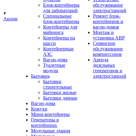
Блок-контейнеры
обслуживание
для лабораторий
электростанций
Специальные
Ремонт блок-
Акции
блок-контейнеры
контейнеров и
Контейнеры для
вагон-домов
майнинга
Монтаж и
Контейнеры на
установка АВР
шасси
Сервисное
Контейнерные
обслуживание
АЗС
компрессоров
Вагон-дома
Аренда
Туалетные
дизельных
модули
генераторов и
Бытовки
электростанций
Бытовки
строительные
Бытовки жилые
Бытовки дачные
Вагон-дома
Кожухи
Мини-контейнеры
Генераторы в
контейнерах
Модульные здания