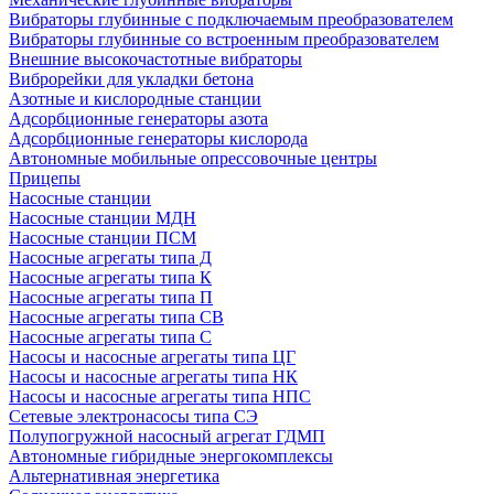
Вибраторы глубинные с подключаемым преобразователем
Вибраторы глубинные со встроенным преобразователем
Внешние высокочастотные вибраторы
Виброрейки для укладки бетона
Азотные и кислородные станции
Адсорбционные генераторы азота
Адсорбционные генераторы кислорода
Автономные мобильные опрессовочные центры
Прицепы
Насосные станции
Насосные станции МДН
Насосные станции ПСМ
Насосные агрегаты типа Д
Насосные агрегаты типа К
Насосные агрегаты типа П
Насосные агрегаты типа СВ
Насосные агрегаты типа С
Насосы и насосные агрегаты типа ЦГ
Насосы и насосные агрегаты типа НК
Насосы и насосные агрегаты типа НПС
Сетевые электронасосы типа СЭ
Полупогружной насосный агрегат ГДМП
Автономные гибридные энергокомплексы
Альтернативная энергетика