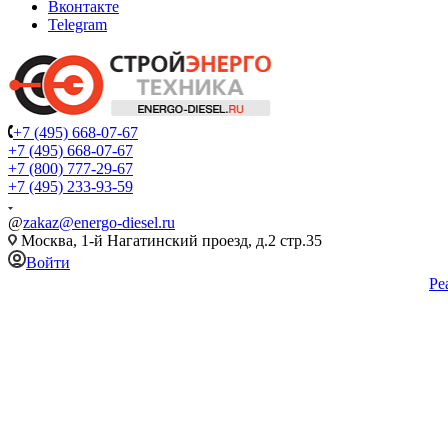
Вконтакте
Telegram
+7 (495) 668-07-67
+7 (495) 668-07-67
+7 (800) 777-29-67
+7 (495) 233-93-59
@
zakaz@energo-diesel.ru
Москва, 1-й Нагатинский проезд, д.2 стр.35
Войти
Ре