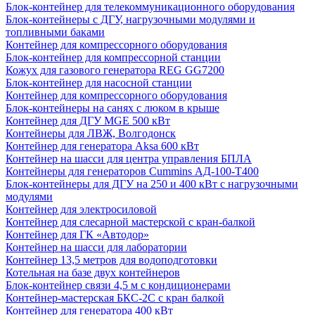
Блок-контейнер для телекоммуникационного оборудования
Блок-контейнеры с ДГУ, нагрузочными модулями и
топливными баками
Контейнер для компрессорного оборудования
Блок-контейнер для компрессорной станции
Кожух для газового генератора REG GG7200
Блок-контейнер для насосной станции
Контейнер для компрессорного оборудования
Блок-контейнеры на санях с люком в крыше
Контейнер для ДГУ MGE 500 кВт
Контейнеры для ЛВЖ, Волгодонск
Контейнер для генератора Aksa 600 кВт
Контейнер на шасси для центра управления БПЛА
Контейнеры для генераторов Cummins АД-100-Т400
Блок-контейнеры для ДГУ на 250 и 400 кВт с нагрузочными
модулями
Контейнер для электросиловой
Контейнер для слесарной мастерской с кран-балкой
Контейнер для ГК «Автодор»
Контейнер на шасси для лаборатории
Контейнер 13,5 метров для водоподготовки
Котельная на базе двух контейнеров
Блок-контейнер связи 4,5 м с кондиционерами
Контейнер-мастерская БКС-2С с кран балкой
Контейнер для генератора 400 кВт