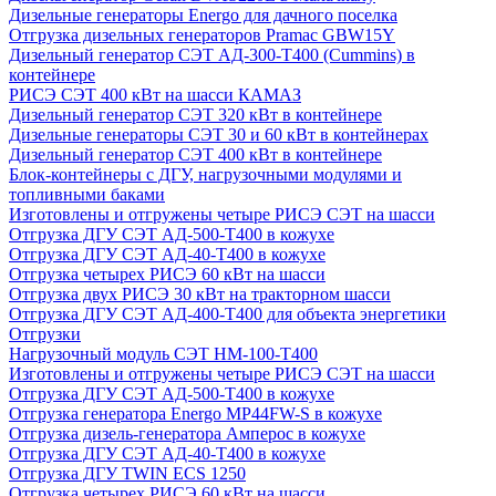
Дизельные генераторы Energo для дачного поселка
Отгрузка дизельных генераторов Pramac GВW15Y
Дизельный генератор СЭТ АД-300-Т400 (Cummins) в
контейнере
РИСЭ СЭТ 400 кВт на шасси КАМАЗ
Дизельный генератор СЭТ 320 кВт в контейнере
Дизельные генераторы СЭТ 30 и 60 кВт в контейнерах
Дизельный генератор СЭТ 400 кВт в контейнере
Блок-контейнеры с ДГУ, нагрузочными модулями и
топливными баками
Изготовлены и отгружены четыре РИСЭ СЭТ на шасси
Отгрузка ДГУ СЭТ АД-500-Т400 в кожухе
Отгрузка ДГУ СЭТ АД-40-Т400 в кожухе
Отгрузка четырех РИСЭ 60 кВт на шасси
Отгрузка двух РИСЭ 30 кВт на тракторном шасси
Отгрузка ДГУ СЭТ АД-400-Т400 для объекта энергетики
Отгрузки
Нагрузочный модуль СЭТ НМ-100-Т400
Изготовлены и отгружены четыре РИСЭ СЭТ на шасси
Отгрузка ДГУ СЭТ АД-500-Т400 в кожухе
Отгрузка генератора Energo MP44FW-S в кожухе
Отгрузка дизель-генератора Амперос в кожухе
Отгрузка ДГУ СЭТ АД-40-Т400 в кожухе
Отгрузка ДГУ TWIN ECS 1250
Отгрузка четырех РИСЭ 60 кВт на шасси