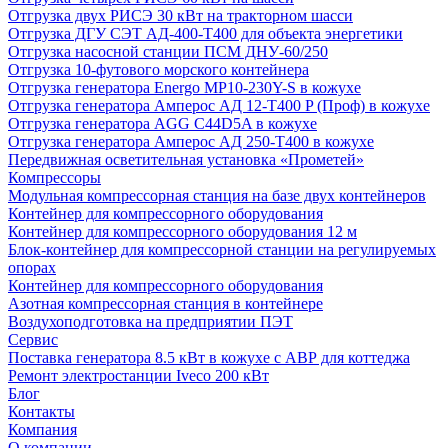
Отгрузка двух РИСЭ 30 кВт на тракторном шасси
Отгрузка ДГУ СЭТ АД-400-Т400 для объекта энергетики
Отгрузка насосной станции ПСМ ДНУ-60/250
Отгрузка 10-футового морского контейнера
Отгрузка генератора Energo MP10-230Y-S в кожухе
Отгрузка генератора Амперос АД 12-Т400 P (Проф) в кожухе
Отгрузка генератора AGG C44D5A в кожухе
Отгрузка генератора Амперос АД 250-Т400 в кожухе
Передвижная осветительная установка «Прометей»
Компрессоры
Модульная компрессорная станция на базе двух контейнеров
Контейнер для компрессорного оборудования
Контейнер для компрессорного оборудования 12 м
Блок-контейнер для компрессорной станции на регулируемых
опорах
Контейнер для компрессорного оборудования
Азотная компрессорная станция в контейнере
Воздухоподготовка на предприятии ПЭТ
Сервис
Поставка генератора 8.5 кВт в кожухе с АВР для коттеджа
Ремонт электростанции Iveco 200 кВт
Блог
Контакты
Компания
О компании