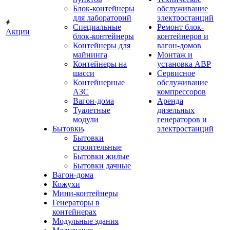
Блок-контейнеры
обслуживание
для лабораторий
электростанций
Специальные
Ремонт блок-
Акции
блок-контейнеры
контейнеров и
Контейнеры для
вагон-домов
майнинга
Монтаж и
Контейнеры на
установка АВР
шасси
Сервисное
Контейнерные
обслуживание
АЗС
компрессоров
Вагон-дома
Аренда
Туалетные
дизельных
модули
генераторов и
Бытовки
электростанций
Бытовки
строительные
Бытовки жилые
Бытовки дачные
Вагон-дома
Кожухи
Мини-контейнеры
Генераторы в
контейнерах
Модульные здания