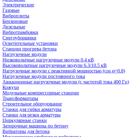
Электрические
Газовые
Виброплиты
Бензиновые
Дизельные
Вибротрамбовки
Снегоуборщики
Осветительные установки
Станции прогрева бетона
Нагрузочные модули
Низковольтные нагрузочные модули 0.4 кВ
Высоковольтные нагрузочные модули 6.3/10.5 кВ
Нагрузочные модули с реактивной мощностью (cos φ=0.8)
Нагрузочные модули постоянного тока
Авиационные нагрузочные модули (с частотой тока 400 Гц)
Кожухи
Модульные компрессорные станции
Трансформаторы
Строительное оборудование
Станки для гибки арматуры
Станки для резки арматуры
Циркулярные станки
Затирочные машины по бетону
Вибраторы для бетона
Механические глубинные вибраторы