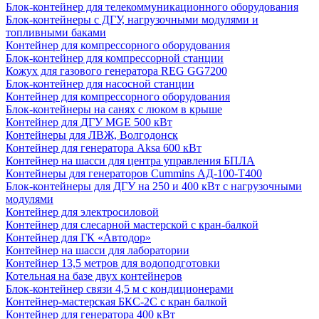
Блок-контейнер для телекоммуникационного оборудования
Блок-контейнеры с ДГУ, нагрузочными модулями и
топливными баками
Контейнер для компрессорного оборудования
Блок-контейнер для компрессорной станции
Кожух для газового генератора REG GG7200
Блок-контейнер для насосной станции
Контейнер для компрессорного оборудования
Блок-контейнеры на санях с люком в крыше
Контейнер для ДГУ MGE 500 кВт
Контейнеры для ЛВЖ, Волгодонск
Контейнер для генератора Aksa 600 кВт
Контейнер на шасси для центра управления БПЛА
Контейнеры для генераторов Cummins АД-100-Т400
Блок-контейнеры для ДГУ на 250 и 400 кВт с нагрузочными
модулями
Контейнер для электросиловой
Контейнер для слесарной мастерской с кран-балкой
Контейнер для ГК «Автодор»
Контейнер на шасси для лаборатории
Контейнер 13,5 метров для водоподготовки
Котельная на базе двух контейнеров
Блок-контейнер связи 4,5 м с кондиционерами
Контейнер-мастерская БКС-2С с кран балкой
Контейнер для генератора 400 кВт