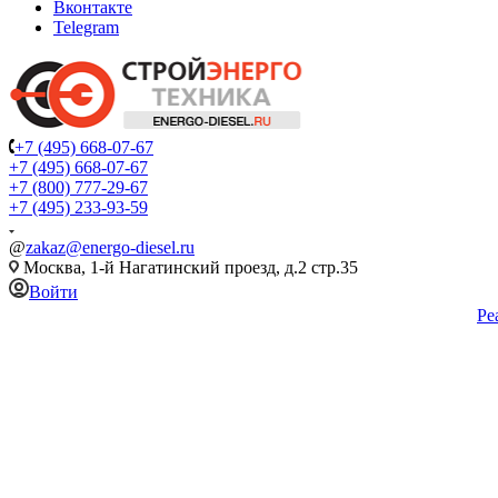
Вконтакте
Telegram
+7 (495) 668-07-67
+7 (495) 668-07-67
+7 (800) 777-29-67
+7 (495) 233-93-59
@
zakaz@energo-diesel.ru
Москва, 1-й Нагатинский проезд, д.2 стр.35
Войти
Ре