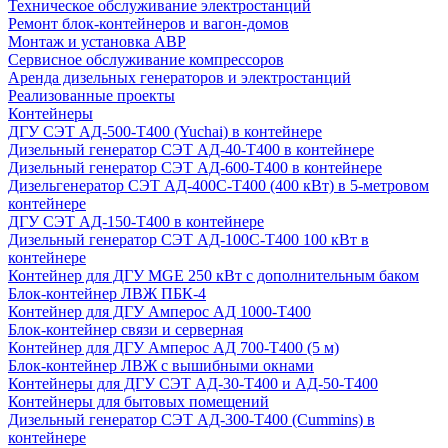
Техническое обслуживание электростанций
Ремонт блок-контейнеров и вагон-домов
Монтаж и установка АВР
Сервисное обслуживание компрессоров
Аренда дизельных генераторов и электростанций
Реализованные проекты
Контейнеры
ДГУ СЭТ АД-500-Т400 (Yuchai) в контейнере
Дизельный генератор СЭТ АД-40-Т400 в контейнере
Дизельный генератор СЭТ АД-600-Т400 в контейнере
Дизельгенератор СЭТ АД-400С-Т400 (400 кВт) в 5-метровом
контейнере
ДГУ СЭТ АД-150-Т400 в контейнере
Дизельный генератор СЭТ АД-100С-Т400 100 кВт в
контейнере
Контейнер для ДГУ MGE 250 кВт с дополнительным баком
Блок-контейнер ЛВЖ ПБК-4
Контейнер для ДГУ Амперос АД 1000-Т400
Блок-контейнер связи и серверная
Контейнер для ДГУ Амперос АД 700-Т400 (5 м)
Блок-контейнер ЛВЖ с вышибными окнами
Контейнеры для ДГУ СЭТ АД-30-Т400 и АД-50-Т400
Контейнеры для бытовых помещений
Дизельный генератор СЭТ АД-300-Т400 (Cummins) в
контейнере