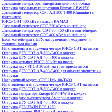
Дизельные генераторы Energo для дачного поселка
Отгрузка дизельных генераторов Pramac GВW15Y
Дизельный генератор СЭТ АД-300-Т400 (Cummins) в
контейнере
РИСЭ СЭТ 400 кВт на шасси КАМАЗ
Дизельный генератор СЭТ 320 кВт в контейнере
Дизельные генераторы СЭТ 30 и 60 кВт в контейнерах
Дизельный генератор СЭТ 400 кВт в контейнере
Блок-контейнеры с ДГУ, нагрузочными модулями и
топливными баками
Изготовлены и отгружены четыре РИСЭ СЭТ на шасси
Отгрузка ДГУ СЭТ АД-500-Т400 в кожухе
Отгрузка ДГУ СЭТ АД-40-Т400 в кожухе
Отгрузка четырех РИСЭ 60 кВт на шасси
Отгрузка двух РИСЭ 30 кВт на тракторном шасси
Отгрузка ДГУ СЭТ АД-400-Т400 для объекта энергетики
Отгрузки
Нагрузочный модуль СЭТ НМ-100-Т400
Изготовлены и отгружены четыре РИСЭ СЭТ на шасси
Отгрузка ДГУ СЭТ АД-500-Т400 в кожухе
Отгрузка генератора Energo MP44FW-S в кожухе
Отгрузка дизель-генератора Амперос в кожухе
Отгрузка ДГУ СЭТ АД-40-Т400 в кожухе
Отгрузка ДГУ TWIN ECS 1250
Отгрузка четырех РИСЭ 60 кВт на шасси