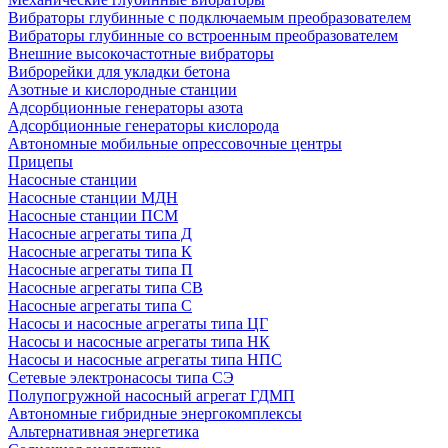
Вибраторы глубинные с подключаемым преобразователем
Вибраторы глубинные со встроенным преобразователем
Внешние высокочастотные вибраторы
Виброрейки для укладки бетона
Азотные и кислородные станции
Адсорбционные генераторы азота
Адсорбционные генераторы кислорода
Автономные мобильные опрессовочные центры
Прицепы
Насосные станции
Насосные станции МДН
Насосные станции ПСМ
Насосные агрегаты типа Д
Насосные агрегаты типа К
Насосные агрегаты типа П
Насосные агрегаты типа СВ
Насосные агрегаты типа С
Насосы и насосные агрегаты типа ЦГ
Насосы и насосные агрегаты типа НК
Насосы и насосные агрегаты типа НПС
Сетевые электронасосы типа СЭ
Полупогружной насосный агрегат ГДМП
Автономные гибридные энергокомплексы
Альтернативная энергетика