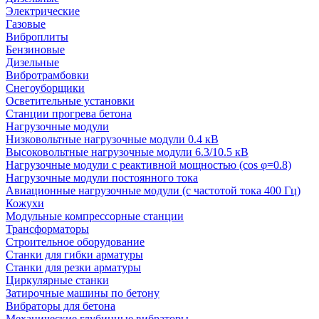
Электрические
Газовые
Виброплиты
Бензиновые
Дизельные
Вибротрамбовки
Снегоуборщики
Осветительные установки
Станции прогрева бетона
Нагрузочные модули
Низковольтные нагрузочные модули 0.4 кВ
Высоковольтные нагрузочные модули 6.3/10.5 кВ
Нагрузочные модули с реактивной мощностью (cos φ=0.8)
Нагрузочные модули постоянного тока
Авиационные нагрузочные модули (с частотой тока 400 Гц)
Кожухи
Модульные компрессорные станции
Трансформаторы
Строительное оборудование
Станки для гибки арматуры
Станки для резки арматуры
Циркулярные станки
Затирочные машины по бетону
Вибраторы для бетона
Механические глубинные вибраторы