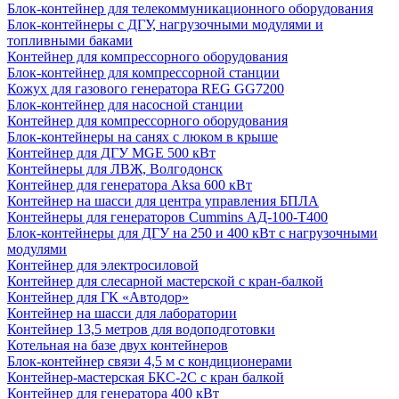
Блок-контейнер для телекоммуникационного оборудования
Блок-контейнеры с ДГУ, нагрузочными модулями и
топливными баками
Контейнер для компрессорного оборудования
Блок-контейнер для компрессорной станции
Кожух для газового генератора REG GG7200
Блок-контейнер для насосной станции
Контейнер для компрессорного оборудования
Блок-контейнеры на санях с люком в крыше
Контейнер для ДГУ MGE 500 кВт
Контейнеры для ЛВЖ, Волгодонск
Контейнер для генератора Aksa 600 кВт
Контейнер на шасси для центра управления БПЛА
Контейнеры для генераторов Cummins АД-100-Т400
Блок-контейнеры для ДГУ на 250 и 400 кВт с нагрузочными
модулями
Контейнер для электросиловой
Контейнер для слесарной мастерской с кран-балкой
Контейнер для ГК «Автодор»
Контейнер на шасси для лаборатории
Контейнер 13,5 метров для водоподготовки
Котельная на базе двух контейнеров
Блок-контейнер связи 4,5 м с кондиционерами
Контейнер-мастерская БКС-2С с кран балкой
Контейнер для генератора 400 кВт