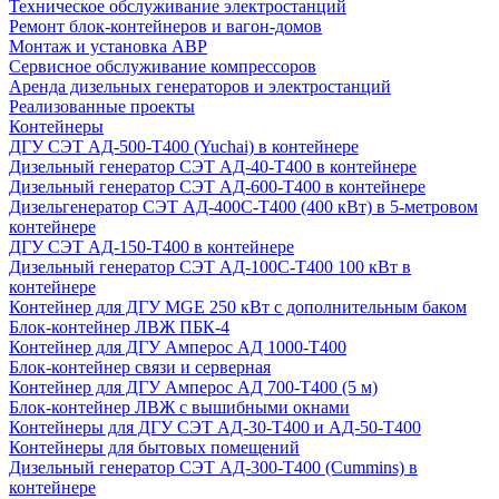
Техническое обслуживание электростанций
Ремонт блок-контейнеров и вагон-домов
Монтаж и установка АВР
Сервисное обслуживание компрессоров
Аренда дизельных генераторов и электростанций
Реализованные проекты
Контейнеры
ДГУ СЭТ АД-500-Т400 (Yuchai) в контейнере
Дизельный генератор СЭТ АД-40-Т400 в контейнере
Дизельный генератор СЭТ АД-600-Т400 в контейнере
Дизельгенератор СЭТ АД-400С-Т400 (400 кВт) в 5-метровом
контейнере
ДГУ СЭТ АД-150-Т400 в контейнере
Дизельный генератор СЭТ АД-100С-Т400 100 кВт в
контейнере
Контейнер для ДГУ MGE 250 кВт с дополнительным баком
Блок-контейнер ЛВЖ ПБК-4
Контейнер для ДГУ Амперос АД 1000-Т400
Блок-контейнер связи и серверная
Контейнер для ДГУ Амперос АД 700-Т400 (5 м)
Блок-контейнер ЛВЖ с вышибными окнами
Контейнеры для ДГУ СЭТ АД-30-Т400 и АД-50-Т400
Контейнеры для бытовых помещений
Дизельный генератор СЭТ АД-300-Т400 (Cummins) в
контейнере