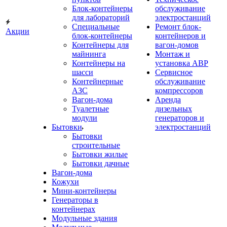
Блок-контейнеры
обслуживание
для лабораторий
электростанций
Специальные
Ремонт блок-
Акции
блок-контейнеры
контейнеров и
Контейнеры для
вагон-домов
майнинга
Монтаж и
Контейнеры на
установка АВР
шасси
Сервисное
Контейнерные
обслуживание
АЗС
компрессоров
Вагон-дома
Аренда
Туалетные
дизельных
модули
генераторов и
Бытовки
электростанций
Бытовки
строительные
Бытовки жилые
Бытовки дачные
Вагон-дома
Кожухи
Мини-контейнеры
Генераторы в
контейнерах
Модульные здания