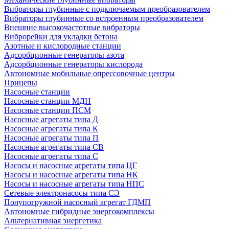
Вибраторы глубинные с подключаемым преобразователем
Вибраторы глубинные со встроенным преобразователем
Внешние высокочастотные вибраторы
Виброрейки для укладки бетона
Азотные и кислородные станции
Адсорбционные генераторы азота
Адсорбционные генераторы кислорода
Автономные мобильные опрессовочные центры
Прицепы
Насосные станции
Насосные станции МДН
Насосные станции ПСМ
Насосные агрегаты типа Д
Насосные агрегаты типа К
Насосные агрегаты типа П
Насосные агрегаты типа СВ
Насосные агрегаты типа С
Насосы и насосные агрегаты типа ЦГ
Насосы и насосные агрегаты типа НК
Насосы и насосные агрегаты типа НПС
Сетевые электронасосы типа СЭ
Полупогружной насосный агрегат ГДМП
Автономные гибридные энергокомплексы
Альтернативная энергетика