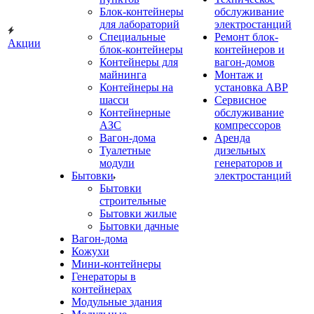
Блок-контейнеры
обслуживание
для лабораторий
электростанций
Специальные
Ремонт блок-
Акции
блок-контейнеры
контейнеров и
Контейнеры для
вагон-домов
майнинга
Монтаж и
Контейнеры на
установка АВР
шасси
Сервисное
Контейнерные
обслуживание
АЗС
компрессоров
Вагон-дома
Аренда
Туалетные
дизельных
модули
генераторов и
Бытовки
электростанций
Бытовки
строительные
Бытовки жилые
Бытовки дачные
Вагон-дома
Кожухи
Мини-контейнеры
Генераторы в
контейнерах
Модульные здания