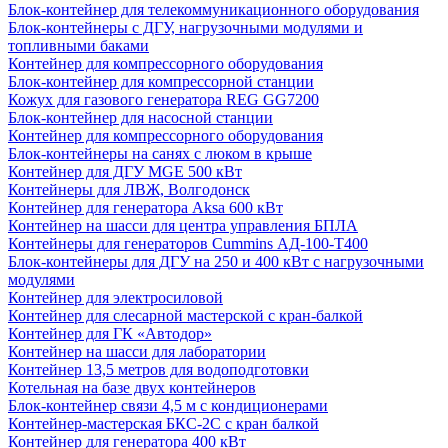
Блок-контейнер для телекоммуникационного оборудования
Блок-контейнеры с ДГУ, нагрузочными модулями и
топливными баками
Контейнер для компрессорного оборудования
Блок-контейнер для компрессорной станции
Кожух для газового генератора REG GG7200
Блок-контейнер для насосной станции
Контейнер для компрессорного оборудования
Блок-контейнеры на санях с люком в крыше
Контейнер для ДГУ MGE 500 кВт
Контейнеры для ЛВЖ, Волгодонск
Контейнер для генератора Aksa 600 кВт
Контейнер на шасси для центра управления БПЛА
Контейнеры для генераторов Cummins АД-100-Т400
Блок-контейнеры для ДГУ на 250 и 400 кВт с нагрузочными
модулями
Контейнер для электросиловой
Контейнер для слесарной мастерской с кран-балкой
Контейнер для ГК «Автодор»
Контейнер на шасси для лаборатории
Контейнер 13,5 метров для водоподготовки
Котельная на базе двух контейнеров
Блок-контейнер связи 4,5 м с кондиционерами
Контейнер-мастерская БКС-2С с кран балкой
Контейнер для генератора 400 кВт