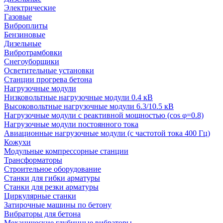
Электрические
Газовые
Виброплиты
Бензиновые
Дизельные
Вибротрамбовки
Снегоуборщики
Осветительные установки
Станции прогрева бетона
Нагрузочные модули
Низковольтные нагрузочные модули 0.4 кВ
Высоковольтные нагрузочные модули 6.3/10.5 кВ
Нагрузочные модули с реактивной мощностью (cos φ=0.8)
Нагрузочные модули постоянного тока
Авиационные нагрузочные модули (с частотой тока 400 Гц)
Кожухи
Модульные компрессорные станции
Трансформаторы
Строительное оборудование
Станки для гибки арматуры
Станки для резки арматуры
Циркулярные станки
Затирочные машины по бетону
Вибраторы для бетона
Механические глубинные вибраторы