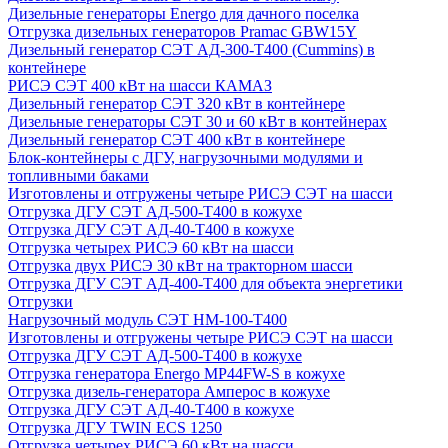
Дизельные генераторы Energo для дачного поселка
Отгрузка дизельных генераторов Pramac GВW15Y
Дизельный генератор СЭТ АД-300-Т400 (Cummins) в
контейнере
РИСЭ СЭТ 400 кВт на шасси КАМАЗ
Дизельный генератор СЭТ 320 кВт в контейнере
Дизельные генераторы СЭТ 30 и 60 кВт в контейнерах
Дизельный генератор СЭТ 400 кВт в контейнере
Блок-контейнеры с ДГУ, нагрузочными модулями и
топливными баками
Изготовлены и отгружены четыре РИСЭ СЭТ на шасси
Отгрузка ДГУ СЭТ АД-500-Т400 в кожухе
Отгрузка ДГУ СЭТ АД-40-Т400 в кожухе
Отгрузка четырех РИСЭ 60 кВт на шасси
Отгрузка двух РИСЭ 30 кВт на тракторном шасси
Отгрузка ДГУ СЭТ АД-400-Т400 для объекта энергетики
Отгрузки
Нагрузочный модуль СЭТ НМ-100-Т400
Изготовлены и отгружены четыре РИСЭ СЭТ на шасси
Отгрузка ДГУ СЭТ АД-500-Т400 в кожухе
Отгрузка генератора Energo MP44FW-S в кожухе
Отгрузка дизель-генератора Амперос в кожухе
Отгрузка ДГУ СЭТ АД-40-Т400 в кожухе
Отгрузка ДГУ TWIN ECS 1250
Отгрузка четырех РИСЭ 60 кВт на шасси