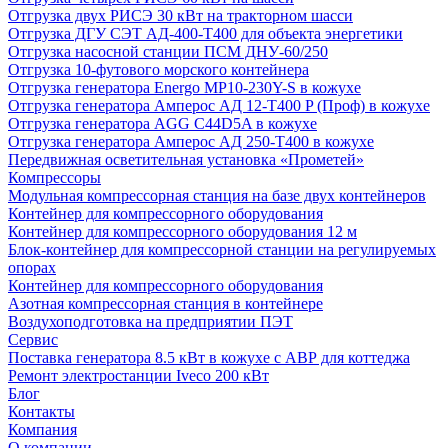
Отгрузка двух РИСЭ 30 кВт на тракторном шасси
Отгрузка ДГУ СЭТ АД-400-Т400 для объекта энергетики
Отгрузка насосной станции ПСМ ДНУ-60/250
Отгрузка 10-футового морского контейнера
Отгрузка генератора Energo MP10-230Y-S в кожухе
Отгрузка генератора Амперос АД 12-Т400 P (Проф) в кожухе
Отгрузка генератора AGG C44D5A в кожухе
Отгрузка генератора Амперос АД 250-Т400 в кожухе
Передвижная осветительная установка «Прометей»
Компрессоры
Модульная компрессорная станция на базе двух контейнеров
Контейнер для компрессорного оборудования
Контейнер для компрессорного оборудования 12 м
Блок-контейнер для компрессорной станции на регулируемых
опорах
Контейнер для компрессорного оборудования
Азотная компрессорная станция в контейнере
Воздухоподготовка на предприятии ПЭТ
Сервис
Поставка генератора 8.5 кВт в кожухе с АВР для коттеджа
Ремонт электростанции Iveco 200 кВт
Блог
Контакты
Компания
О компании