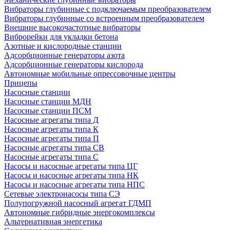
Вибраторы глубинные с подключаемым преобразователем
Вибраторы глубинные со встроенным преобразователем
Внешние высокочастотные вибраторы
Виброрейки для укладки бетона
Азотные и кислородные станции
Адсорбционные генераторы азота
Адсорбционные генераторы кислорода
Автономные мобильные опрессовочные центры
Прицепы
Насосные станции
Насосные станции МДН
Насосные станции ПСМ
Насосные агрегаты типа Д
Насосные агрегаты типа К
Насосные агрегаты типа П
Насосные агрегаты типа СВ
Насосные агрегаты типа С
Насосы и насосные агрегаты типа ЦГ
Насосы и насосные агрегаты типа НК
Насосы и насосные агрегаты типа НПС
Сетевые электронасосы типа СЭ
Полупогружной насосный агрегат ГДМП
Автономные гибридные энергокомплексы
Альтернативная энергетика