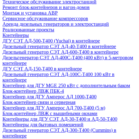
Техническое обслуживание электростанций
Ремонт блок-контейнеров и вагон-домов
Монтаж и установка АВР
Сервисное обслуживание компрессоров
Аренда дизельных генераторов и электростанций
Реализованные проекты
Контейнеры
ДГУ СЭТ АД-500-Т400 (Yuchai) в контейнере
Дизельный генератор СЭТ АД-40-Т400 в контейнере
Дизельный генератор СЭТ АД-600-Т400 в контейнере
Дизельгенератор СЭТ АД-400С-Т400 (400 кВт) в 5-метровом
контейнере
ДГУ СЭТ АД-150-Т400 в контейнере
Дизельный генератор СЭТ АД-100С-Т400 100 кВт в
контейнере
Контейнер для ДГУ MGE 250 кВт с дополнительным баком
Блок-контейнер ЛВЖ ПБК-4
Контейнер для ДГУ Амперос АД 1000-Т400
Блок-контейнер связи и серверная
Контейнер для ДГУ Амперос АД 700-Т400 (5 м)
Блок-контейнер ЛВЖ с вышибными окнами
Контейнеры для ДГУ СЭТ АД-30-Т400 и АД-50-Т400
Контейнеры для бытовых помещений
Дизельный генератор СЭТ АД-300-Т400 (Cummins) в
контейнере