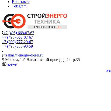
Вконтакте
Telegram
+7 (495) 668-07-67
+7 (495) 668-07-67
+7 (800) 777-29-67
+7 (495) 233-93-59
@
zakaz@energo-diesel.ru
Москва, 1-й Нагатинский проезд, д.2 стр.35
Войти
Ре