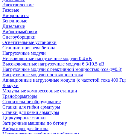
Электрические
Газовые
Виброплиты
Бензиновые
Дизельные
Вибротрамбовки
Снегоуборщики
Осветительные установки
Станции прогрева бетона
Нагрузочные модули
Низковольтные нагрузочные модули 0.4 кВ
Высоковольтные нагрузочные модули 6.3/10.5 кВ
Нагрузочные модули с реактивной мощностью (cos φ=0.8)
Нагрузочные модули постоянного тока
Авиационные нагрузочные модули (с частотой тока 400 Гц)
Кожухи
Модульные компрессорные станции
Трансформаторы
Строительное оборудование
Станки для гибки арматуры
Станки для резки арматуры
Циркулярные станки
Затирочные машины по бетону
Вибраторы для бетона
Механические глубинные вибраторы