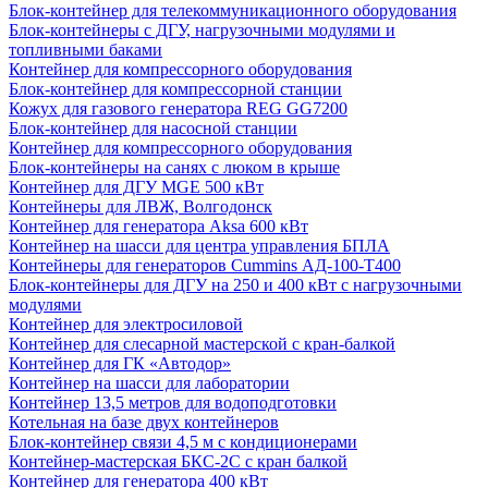
Блок-контейнер для телекоммуникационного оборудования
Блок-контейнеры с ДГУ, нагрузочными модулями и
топливными баками
Контейнер для компрессорного оборудования
Блок-контейнер для компрессорной станции
Кожух для газового генератора REG GG7200
Блок-контейнер для насосной станции
Контейнер для компрессорного оборудования
Блок-контейнеры на санях с люком в крыше
Контейнер для ДГУ MGE 500 кВт
Контейнеры для ЛВЖ, Волгодонск
Контейнер для генератора Aksa 600 кВт
Контейнер на шасси для центра управления БПЛА
Контейнеры для генераторов Cummins АД-100-Т400
Блок-контейнеры для ДГУ на 250 и 400 кВт с нагрузочными
модулями
Контейнер для электросиловой
Контейнер для слесарной мастерской с кран-балкой
Контейнер для ГК «Автодор»
Контейнер на шасси для лаборатории
Контейнер 13,5 метров для водоподготовки
Котельная на базе двух контейнеров
Блок-контейнер связи 4,5 м с кондиционерами
Контейнер-мастерская БКС-2С с кран балкой
Контейнер для генератора 400 кВт