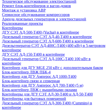
Техническое обслуживание электростанций
Ремонт блок-контейнеров и вагон-домов
Монтаж и установка АВР
Сервисное обслуживание компрессоров
Аренда дизельных генераторов и электростанций
Реализованные проекты
Контейнеры
ДГУ СЭТ АД-500-Т400 (Yuchai) в контейнере
Дизельный генератор СЭТ АД-40-Т400 в контейнере
Дизельный генератор СЭТ АД-600-Т400 в контейнере
Дизельгенератор СЭТ АД-400С-Т400 (400 кВт) в 5-метровом
контейнере
ДГУ СЭТ АД-150-Т400 в контейнере
Дизельный генератор СЭТ АД-100С-Т400 100 кВт в
контейнере
Контейнер для ДГУ MGE 250 кВт с дополнительным баком
Блок-контейнер ЛВЖ ПБК-4
Контейнер для ДГУ Амперос АД 1000-Т400
Блок-контейнер связи и серверная
Контейнер для ДГУ Амперос АД 700-Т400 (5 м)
Блок-контейнер ЛВЖ с вышибными окнами
Контейнеры для ДГУ СЭТ АД-30-Т400 и АД-50-Т400
Контейнеры для бытовых помещений
Дизельный генератор СЭТ АД-300-Т400 (Cummins) в
контейнере