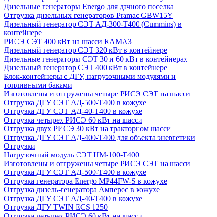
Дизельные генераторы Energo для дачного поселка
Отгрузка дизельных генераторов Pramac GВW15Y
Дизельный генератор СЭТ АД-300-Т400 (Cummins) в
контейнере
РИСЭ СЭТ 400 кВт на шасси КАМАЗ
Дизельный генератор СЭТ 320 кВт в контейнере
Дизельные генераторы СЭТ 30 и 60 кВт в контейнерах
Дизельный генератор СЭТ 400 кВт в контейнере
Блок-контейнеры с ДГУ, нагрузочными модулями и
топливными баками
Изготовлены и отгружены четыре РИСЭ СЭТ на шасси
Отгрузка ДГУ СЭТ АД-500-Т400 в кожухе
Отгрузка ДГУ СЭТ АД-40-Т400 в кожухе
Отгрузка четырех РИСЭ 60 кВт на шасси
Отгрузка двух РИСЭ 30 кВт на тракторном шасси
Отгрузка ДГУ СЭТ АД-400-Т400 для объекта энергетики
Отгрузки
Нагрузочный модуль СЭТ НМ-100-Т400
Изготовлены и отгружены четыре РИСЭ СЭТ на шасси
Отгрузка ДГУ СЭТ АД-500-Т400 в кожухе
Отгрузка генератора Energo MP44FW-S в кожухе
Отгрузка дизель-генератора Амперос в кожухе
Отгрузка ДГУ СЭТ АД-40-Т400 в кожухе
Отгрузка ДГУ TWIN ECS 1250
Отгрузка четырех РИСЭ 60 кВт на шасси