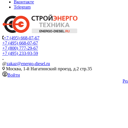
Вконтакте
Telegram
+7 (495) 668-07-67
+7 (495) 668-07-67
+7 (800) 777-29-67
+7 (495) 233-93-59
@
zakaz@energo-diesel.ru
Москва, 1-й Нагатинский проезд, д.2 стр.35
Войти
Ре