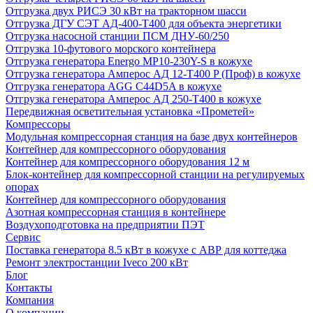
Отгрузка двух РИСЭ 30 кВт на тракторном шасси
Отгрузка ДГУ СЭТ АД-400-Т400 для объекта энергетики
Отгрузка насосной станции ПСМ ДНУ-60/250
Отгрузка 10-футового морского контейнера
Отгрузка генератора Energo MP10-230Y-S в кожухе
Отгрузка генератора Амперос АД 12-Т400 P (Проф) в кожухе
Отгрузка генератора AGG C44D5A в кожухе
Отгрузка генератора Амперос АД 250-Т400 в кожухе
Передвижная осветительная установка «Прометей»
Компрессоры
Модульная компрессорная станция на базе двух контейнеров
Контейнер для компрессорного оборудования
Контейнер для компрессорного оборудования 12 м
Блок-контейнер для компрессорной станции на регулируемых
опорах
Контейнер для компрессорного оборудования
Азотная компрессорная станция в контейнере
Воздухоподготовка на предприятии ПЭТ
Сервис
Поставка генератора 8.5 кВт в кожухе с АВР для коттеджа
Ремонт электростанции Iveco 200 кВт
Блог
Контакты
Компания
О компании