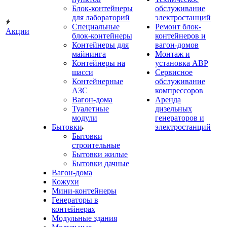
Блок-контейнеры
обслуживание
для лабораторий
электростанций
Специальные
Ремонт блок-
Акции
блок-контейнеры
контейнеров и
Контейнеры для
вагон-домов
майнинга
Монтаж и
Контейнеры на
установка АВР
шасси
Сервисное
Контейнерные
обслуживание
АЗС
компрессоров
Вагон-дома
Аренда
Туалетные
дизельных
модули
генераторов и
Бытовки
электростанций
Бытовки
строительные
Бытовки жилые
Бытовки дачные
Вагон-дома
Кожухи
Мини-контейнеры
Генераторы в
контейнерах
Модульные здания