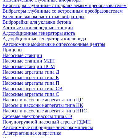
Вибраторы глубинные с подключаемым преобразователем
Вибраторы глубинные со встроенным преобразователем
Внешние высокочастотные вибраторы
Виброрейки для укладки бетона
Азотные и кислородные станции
Адсорбционные генераторы азота
Адсорбционные генераторы кислорода
Автономные мобильные опрессовочные центры
Прицепы
Насосные станции
Насосные станции МДН
Насосные станции ПСМ
Насосные агрегаты типа Д
Насосные агрегаты типа К
Насосные агрегаты типа П
Насосные агрегаты типа СВ
Насосные агрегаты типа С
Насосы и насосные агрегаты типа ЦГ
Насосы и насосные агрегаты типа НК
Насосы и насосные агрегаты типа НПС
Сетевые электронасосы типа СЭ
Полупогружной насосный агрегат ГДМП
Автономные гибридные энергокомплексы
Альтернативная энергетика