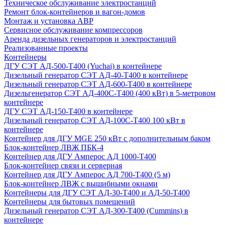
Техническое обслуживание электростанций
Ремонт блок-контейнеров и вагон-домов
Монтаж и установка АВР
Сервисное обслуживание компрессоров
Аренда дизельных генераторов и электростанций
Реализованные проекты
Контейнеры
ДГУ СЭТ АД-500-Т400 (Yuchai) в контейнере
Дизельный генератор СЭТ АД-40-Т400 в контейнере
Дизельный генератор СЭТ АД-600-Т400 в контейнере
Дизельгенератор СЭТ АД-400С-Т400 (400 кВт) в 5-метровом
контейнере
ДГУ СЭТ АД-150-Т400 в контейнере
Дизельный генератор СЭТ АД-100С-Т400 100 кВт в
контейнере
Контейнер для ДГУ MGE 250 кВт с дополнительным баком
Блок-контейнер ЛВЖ ПБК-4
Контейнер для ДГУ Амперос АД 1000-Т400
Блок-контейнер связи и серверная
Контейнер для ДГУ Амперос АД 700-Т400 (5 м)
Блок-контейнер ЛВЖ с вышибными окнами
Контейнеры для ДГУ СЭТ АД-30-Т400 и АД-50-Т400
Контейнеры для бытовых помещений
Дизельный генератор СЭТ АД-300-Т400 (Cummins) в
контейнере