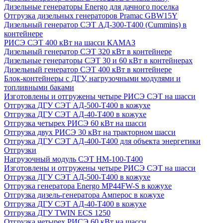
Дизельные генераторы Energo для дачного поселка
Отгрузка дизельных генераторов Pramac GВW15Y
Дизельный генератор СЭТ АД-300-Т400 (Cummins) в
контейнере
РИСЭ СЭТ 400 кВт на шасси КАМАЗ
Дизельный генератор СЭТ 320 кВт в контейнере
Дизельные генераторы СЭТ 30 и 60 кВт в контейнерах
Дизельный генератор СЭТ 400 кВт в контейнере
Блок-контейнеры с ДГУ, нагрузочными модулями и
топливными баками
Изготовлены и отгружены четыре РИСЭ СЭТ на шасси
Отгрузка ДГУ СЭТ АД-500-Т400 в кожухе
Отгрузка ДГУ СЭТ АД-40-Т400 в кожухе
Отгрузка четырех РИСЭ 60 кВт на шасси
Отгрузка двух РИСЭ 30 кВт на тракторном шасси
Отгрузка ДГУ СЭТ АД-400-Т400 для объекта энергетики
Отгрузки
Нагрузочный модуль СЭТ НМ-100-Т400
Изготовлены и отгружены четыре РИСЭ СЭТ на шасси
Отгрузка ДГУ СЭТ АД-500-Т400 в кожухе
Отгрузка генератора Energo MP44FW-S в кожухе
Отгрузка дизель-генератора Амперос в кожухе
Отгрузка ДГУ СЭТ АД-40-Т400 в кожухе
Отгрузка ДГУ TWIN ECS 1250
Отгрузка четырех РИСЭ 60 кВт на шасси