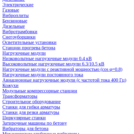
Электрические
Газовые
Виброплиты
Бензиновые
Дизельные
Вибротрамбовки
Снегоуборщики
Осветительные установки
Станции прогрева бетона
Нагрузочные модули
Низковольтные нагрузочные модули 0.4 кВ
Высоковольтные нагрузочные модули 6.3/10.5 кВ
Нагрузочные модули с реактивной мощностью (cos φ=0.8)
Нагрузочные модули постоянного тока
Авиационные нагрузочные модули (с частотой тока 400 Гц)
Кожухи
Модульные компрессорные станции
Трансформаторы
Строительное оборудование
Станки для гибки арматуры
Станки для резки арматуры
Циркулярные станки
Затирочные машины по бетону
Вибраторы для бетона
Механические глубинные вибраторы