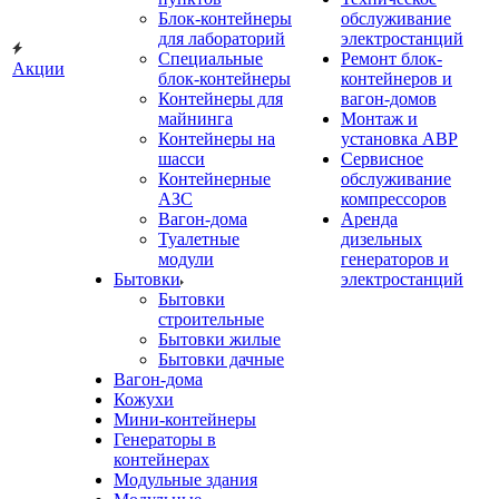
Блок-контейнеры
обслуживание
для лабораторий
электростанций
Специальные
Ремонт блок-
Акции
блок-контейнеры
контейнеров и
Контейнеры для
вагон-домов
майнинга
Монтаж и
Контейнеры на
установка АВР
шасси
Сервисное
Контейнерные
обслуживание
АЗС
компрессоров
Вагон-дома
Аренда
Туалетные
дизельных
модули
генераторов и
Бытовки
электростанций
Бытовки
строительные
Бытовки жилые
Бытовки дачные
Вагон-дома
Кожухи
Мини-контейнеры
Генераторы в
контейнерах
Модульные здания