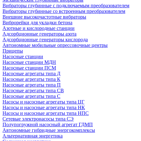
Вибраторы глубинные с подключаемым преобразователем
Вибраторы глубинные со встроенным преобразователем
Внешние высокочастотные вибраторы
Виброрейки для укладки бетона
Азотные и кислородные станции
Адсорбционные генераторы азота
Адсорбционные генераторы кислорода
Автономные мобильные опрессовочные центры
Прицепы
Насосные станции
Насосные станции МДН
Насосные станции ПСМ
Насосные агрегаты типа Д
Насосные агрегаты типа К
Насосные агрегаты типа П
Насосные агрегаты типа СВ
Насосные агрегаты типа С
Насосы и насосные агрегаты типа ЦГ
Насосы и насосные агрегаты типа НК
Насосы и насосные агрегаты типа НПС
Сетевые электронасосы типа СЭ
Полупогружной насосный агрегат ГДМП
Автономные гибридные энергокомплексы
Альтернативная энергетика