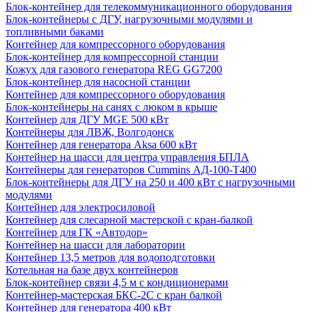
Блок-контейнер для телекоммуникационного оборудования
Блок-контейнеры с ДГУ, нагрузочными модулями и
топливными баками
Контейнер для компрессорного оборудования
Блок-контейнер для компрессорной станции
Кожух для газового генератора REG GG7200
Блок-контейнер для насосной станции
Контейнер для компрессорного оборудования
Блок-контейнеры на санях с люком в крыше
Контейнер для ДГУ MGE 500 кВт
Контейнеры для ЛВЖ, Волгодонск
Контейнер для генератора Aksa 600 кВт
Контейнер на шасси для центра управления БПЛА
Контейнеры для генераторов Cummins АД-100-Т400
Блок-контейнеры для ДГУ на 250 и 400 кВт с нагрузочными
модулями
Контейнер для электросиловой
Контейнер для слесарной мастерской с кран-балкой
Контейнер для ГК «Автодор»
Контейнер на шасси для лаборатории
Контейнер 13,5 метров для водоподготовки
Котельная на базе двух контейнеров
Блок-контейнер связи 4,5 м с кондиционерами
Контейнер-мастерская БКС-2С с кран балкой
Контейнер для генератора 400 кВт