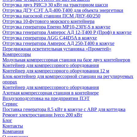
Отгрузка двух РИСЭ 30 кВт на тракторном шасси
Отгрузка ДГУ СЭТ АД-400-Т400 для объекта энергетики
Отгрузка насосной станции ПСМ ДНУ-60/250
Отгрузка 10-футового морского контейнера
Отгрузка генератора Energo MP10-230Y-S в кожухе
Отгрузка генератора Амперос АД 12-Т400 P (Проф) в кожухе
Отгрузка генератора AGG C44D5A в кожухе
Отгрузка генератора Амперос АД 250-Т400 в кожухе
Передвижная осветительная установка «Прометей»
Компрессоры
Модульная компрессорная станция на базе двух контейнеров
Контейнер для компрессорного оборудования
Контейнер для компрессорного оборудования 12 м
Блок-контейнер для компрессорной станции на регулируемых
опорах
Контейнер для компрессорного оборудования
Азотная компрессорная станция в контейнере
Воздухоподготовка на предприятии ПЭТ
Сервис
Поставка генератора 8.5 кВт в кожухе с АВР для коттеджа
Ремонт электростанции Iveco 200 кВт
Блог
Контакты
Компания
О компании