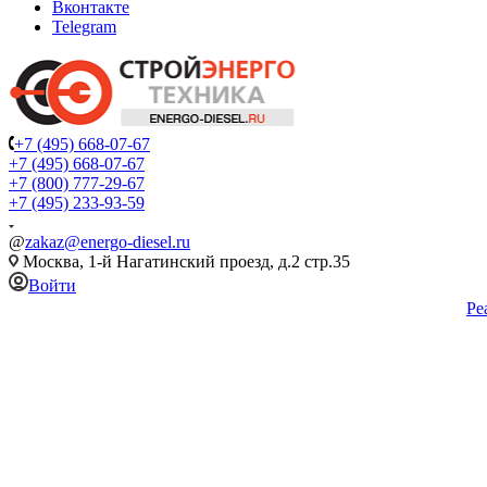
Вконтакте
Telegram
+7 (495) 668-07-67
+7 (495) 668-07-67
+7 (800) 777-29-67
+7 (495) 233-93-59
@
zakaz@energo-diesel.ru
Москва, 1-й Нагатинский проезд, д.2 стр.35
Войти
Ре