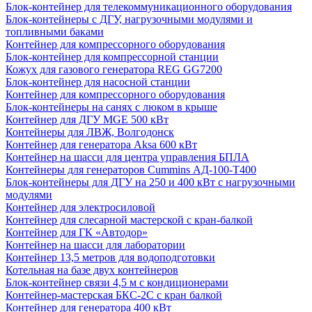
Блок-контейнер для телекоммуникационного оборудования
Блок-контейнеры с ДГУ, нагрузочными модулями и
топливными баками
Контейнер для компрессорного оборудования
Блок-контейнер для компрессорной станции
Кожух для газового генератора REG GG7200
Блок-контейнер для насосной станции
Контейнер для компрессорного оборудования
Блок-контейнеры на санях с люком в крыше
Контейнер для ДГУ MGE 500 кВт
Контейнеры для ЛВЖ, Волгодонск
Контейнер для генератора Aksa 600 кВт
Контейнер на шасси для центра управления БПЛА
Контейнеры для генераторов Cummins АД-100-Т400
Блок-контейнеры для ДГУ на 250 и 400 кВт с нагрузочными
модулями
Контейнер для электросиловой
Контейнер для слесарной мастерской с кран-балкой
Контейнер для ГК «Автодор»
Контейнер на шасси для лаборатории
Контейнер 13,5 метров для водоподготовки
Котельная на базе двух контейнеров
Блок-контейнер связи 4,5 м с кондиционерами
Контейнер-мастерская БКС-2С с кран балкой
Контейнер для генератора 400 кВт