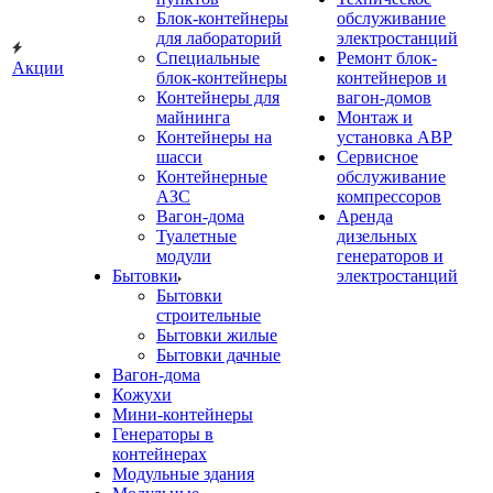
Блок-контейнеры
обслуживание
для лабораторий
электростанций
Специальные
Ремонт блок-
Акции
блок-контейнеры
контейнеров и
Контейнеры для
вагон-домов
майнинга
Монтаж и
Контейнеры на
установка АВР
шасси
Сервисное
Контейнерные
обслуживание
АЗС
компрессоров
Вагон-дома
Аренда
Туалетные
дизельных
модули
генераторов и
Бытовки
электростанций
Бытовки
строительные
Бытовки жилые
Бытовки дачные
Вагон-дома
Кожухи
Мини-контейнеры
Генераторы в
контейнерах
Модульные здания