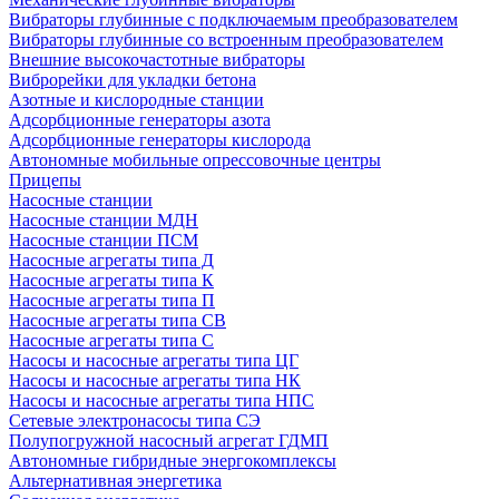
Вибраторы глубинные с подключаемым преобразователем
Вибраторы глубинные со встроенным преобразователем
Внешние высокочастотные вибраторы
Виброрейки для укладки бетона
Азотные и кислородные станции
Адсорбционные генераторы азота
Адсорбционные генераторы кислорода
Автономные мобильные опрессовочные центры
Прицепы
Насосные станции
Насосные станции МДН
Насосные станции ПСМ
Насосные агрегаты типа Д
Насосные агрегаты типа К
Насосные агрегаты типа П
Насосные агрегаты типа СВ
Насосные агрегаты типа С
Насосы и насосные агрегаты типа ЦГ
Насосы и насосные агрегаты типа НК
Насосы и насосные агрегаты типа НПС
Сетевые электронасосы типа СЭ
Полупогружной насосный агрегат ГДМП
Автономные гибридные энергокомплексы
Альтернативная энергетика