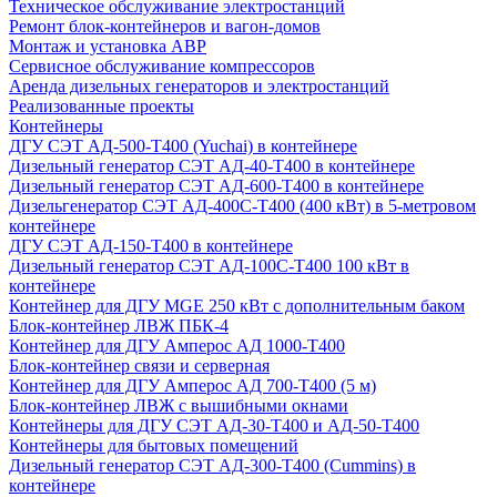
Техническое обслуживание электростанций
Ремонт блок-контейнеров и вагон-домов
Монтаж и установка АВР
Сервисное обслуживание компрессоров
Аренда дизельных генераторов и электростанций
Реализованные проекты
Контейнеры
ДГУ СЭТ АД-500-Т400 (Yuchai) в контейнере
Дизельный генератор СЭТ АД-40-Т400 в контейнере
Дизельный генератор СЭТ АД-600-Т400 в контейнере
Дизельгенератор СЭТ АД-400С-Т400 (400 кВт) в 5-метровом
контейнере
ДГУ СЭТ АД-150-Т400 в контейнере
Дизельный генератор СЭТ АД-100С-Т400 100 кВт в
контейнере
Контейнер для ДГУ MGE 250 кВт с дополнительным баком
Блок-контейнер ЛВЖ ПБК-4
Контейнер для ДГУ Амперос АД 1000-Т400
Блок-контейнер связи и серверная
Контейнер для ДГУ Амперос АД 700-Т400 (5 м)
Блок-контейнер ЛВЖ с вышибными окнами
Контейнеры для ДГУ СЭТ АД-30-Т400 и АД-50-Т400
Контейнеры для бытовых помещений
Дизельный генератор СЭТ АД-300-Т400 (Cummins) в
контейнере