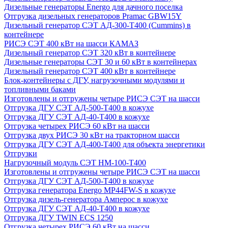
Дизельные генераторы Energo для дачного поселка
Отгрузка дизельных генераторов Pramac GВW15Y
Дизельный генератор СЭТ АД-300-Т400 (Cummins) в
контейнере
РИСЭ СЭТ 400 кВт на шасси КАМАЗ
Дизельный генератор СЭТ 320 кВт в контейнере
Дизельные генераторы СЭТ 30 и 60 кВт в контейнерах
Дизельный генератор СЭТ 400 кВт в контейнере
Блок-контейнеры с ДГУ, нагрузочными модулями и
топливными баками
Изготовлены и отгружены четыре РИСЭ СЭТ на шасси
Отгрузка ДГУ СЭТ АД-500-Т400 в кожухе
Отгрузка ДГУ СЭТ АД-40-Т400 в кожухе
Отгрузка четырех РИСЭ 60 кВт на шасси
Отгрузка двух РИСЭ 30 кВт на тракторном шасси
Отгрузка ДГУ СЭТ АД-400-Т400 для объекта энергетики
Отгрузки
Нагрузочный модуль СЭТ НМ-100-Т400
Изготовлены и отгружены четыре РИСЭ СЭТ на шасси
Отгрузка ДГУ СЭТ АД-500-Т400 в кожухе
Отгрузка генератора Energo MP44FW-S в кожухе
Отгрузка дизель-генератора Амперос в кожухе
Отгрузка ДГУ СЭТ АД-40-Т400 в кожухе
Отгрузка ДГУ TWIN ECS 1250
Отгрузка четырех РИСЭ 60 кВт на шасси