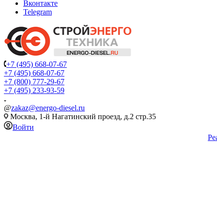
Вконтакте
Telegram
+7 (495) 668-07-67
+7 (495) 668-07-67
+7 (800) 777-29-67
+7 (495) 233-93-59
@
zakaz@energo-diesel.ru
Москва, 1-й Нагатинский проезд, д.2 стр.35
Войти
Ре