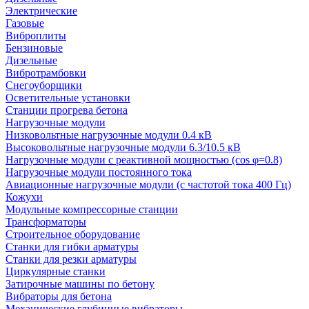
Электрические
Газовые
Виброплиты
Бензиновые
Дизельные
Вибротрамбовки
Снегоуборщики
Осветительные установки
Станции прогрева бетона
Нагрузочные модули
Низковольтные нагрузочные модули 0.4 кВ
Высоковольтные нагрузочные модули 6.3/10.5 кВ
Нагрузочные модули с реактивной мощностью (cos φ=0.8)
Нагрузочные модули постоянного тока
Авиационные нагрузочные модули (с частотой тока 400 Гц)
Кожухи
Модульные компрессорные станции
Трансформаторы
Строительное оборудование
Станки для гибки арматуры
Станки для резки арматуры
Циркулярные станки
Затирочные машины по бетону
Вибраторы для бетона
Механические глубинные вибраторы