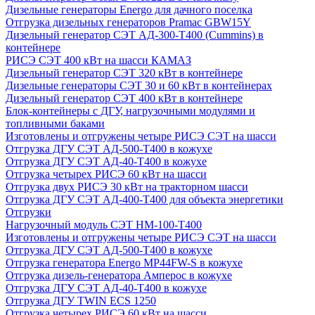
Дизельные генераторы Energo для дачного поселка
Отгрузка дизельных генераторов Pramac GВW15Y
Дизельный генератор СЭТ АД-300-Т400 (Cummins) в
контейнере
РИСЭ СЭТ 400 кВт на шасси КАМАЗ
Дизельный генератор СЭТ 320 кВт в контейнере
Дизельные генераторы СЭТ 30 и 60 кВт в контейнерах
Дизельный генератор СЭТ 400 кВт в контейнере
Блок-контейнеры с ДГУ, нагрузочными модулями и
топливными баками
Изготовлены и отгружены четыре РИСЭ СЭТ на шасси
Отгрузка ДГУ СЭТ АД-500-Т400 в кожухе
Отгрузка ДГУ СЭТ АД-40-Т400 в кожухе
Отгрузка четырех РИСЭ 60 кВт на шасси
Отгрузка двух РИСЭ 30 кВт на тракторном шасси
Отгрузка ДГУ СЭТ АД-400-Т400 для объекта энергетики
Отгрузки
Нагрузочный модуль СЭТ НМ-100-Т400
Изготовлены и отгружены четыре РИСЭ СЭТ на шасси
Отгрузка ДГУ СЭТ АД-500-Т400 в кожухе
Отгрузка генератора Energo MP44FW-S в кожухе
Отгрузка дизель-генератора Амперос в кожухе
Отгрузка ДГУ СЭТ АД-40-Т400 в кожухе
Отгрузка ДГУ TWIN ECS 1250
Отгрузка четырех РИСЭ 60 кВт на шасси