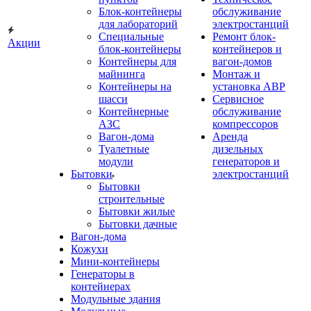
Блок-контейнеры
обслуживание
для лабораторий
электростанций
Специальные
Ремонт блок-
Акции
блок-контейнеры
контейнеров и
Контейнеры для
вагон-домов
майнинга
Монтаж и
Контейнеры на
установка АВР
шасси
Сервисное
Контейнерные
обслуживание
АЗС
компрессоров
Вагон-дома
Аренда
Туалетные
дизельных
модули
генераторов и
Бытовки
электростанций
Бытовки
строительные
Бытовки жилые
Бытовки дачные
Вагон-дома
Кожухи
Мини-контейнеры
Генераторы в
контейнерах
Модульные здания