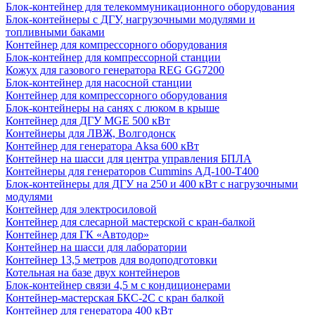
Блок-контейнер для телекоммуникационного оборудования
Блок-контейнеры с ДГУ, нагрузочными модулями и
топливными баками
Контейнер для компрессорного оборудования
Блок-контейнер для компрессорной станции
Кожух для газового генератора REG GG7200
Блок-контейнер для насосной станции
Контейнер для компрессорного оборудования
Блок-контейнеры на санях с люком в крыше
Контейнер для ДГУ MGE 500 кВт
Контейнеры для ЛВЖ, Волгодонск
Контейнер для генератора Aksa 600 кВт
Контейнер на шасси для центра управления БПЛА
Контейнеры для генераторов Cummins АД-100-Т400
Блок-контейнеры для ДГУ на 250 и 400 кВт с нагрузочными
модулями
Контейнер для электросиловой
Контейнер для слесарной мастерской с кран-балкой
Контейнер для ГК «Автодор»
Контейнер на шасси для лаборатории
Контейнер 13,5 метров для водоподготовки
Котельная на базе двух контейнеров
Блок-контейнер связи 4,5 м с кондиционерами
Контейнер-мастерская БКС-2С с кран балкой
Контейнер для генератора 400 кВт