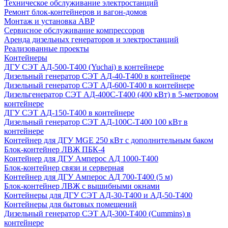
Техническое обслуживание электростанций
Ремонт блок-контейнеров и вагон-домов
Монтаж и установка АВР
Сервисное обслуживание компрессоров
Аренда дизельных генераторов и электростанций
Реализованные проекты
Контейнеры
ДГУ СЭТ АД-500-Т400 (Yuchai) в контейнере
Дизельный генератор СЭТ АД-40-Т400 в контейнере
Дизельный генератор СЭТ АД-600-Т400 в контейнере
Дизельгенератор СЭТ АД-400С-Т400 (400 кВт) в 5-метровом
контейнере
ДГУ СЭТ АД-150-Т400 в контейнере
Дизельный генератор СЭТ АД-100С-Т400 100 кВт в
контейнере
Контейнер для ДГУ MGE 250 кВт с дополнительным баком
Блок-контейнер ЛВЖ ПБК-4
Контейнер для ДГУ Амперос АД 1000-Т400
Блок-контейнер связи и серверная
Контейнер для ДГУ Амперос АД 700-Т400 (5 м)
Блок-контейнер ЛВЖ с вышибными окнами
Контейнеры для ДГУ СЭТ АД-30-Т400 и АД-50-Т400
Контейнеры для бытовых помещений
Дизельный генератор СЭТ АД-300-Т400 (Cummins) в
контейнере