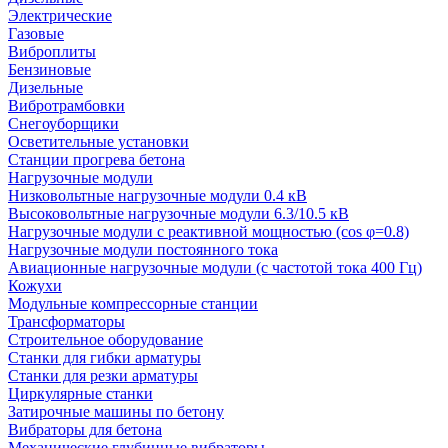
Электрические
Газовые
Виброплиты
Бензиновые
Дизельные
Вибротрамбовки
Снегоуборщики
Осветительные установки
Станции прогрева бетона
Нагрузочные модули
Низковольтные нагрузочные модули 0.4 кВ
Высоковольтные нагрузочные модули 6.3/10.5 кВ
Нагрузочные модули с реактивной мощностью (cos φ=0.8)
Нагрузочные модули постоянного тока
Авиационные нагрузочные модули (с частотой тока 400 Гц)
Кожухи
Модульные компрессорные станции
Трансформаторы
Строительное оборудование
Станки для гибки арматуры
Станки для резки арматуры
Циркулярные станки
Затирочные машины по бетону
Вибраторы для бетона
Механические глубинные вибраторы