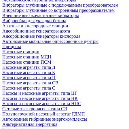
Вибраторы глубинные с подключаемым преобразователем
Вибраторы глубинные со встроенным преобразователем
Внешние высокочастотные вибраторы
Виброрейки для укладки бетона
Азотные и кислородные станции
Адсорбционные генераторы азота
Адсорбционные генераторы кислорода
Автономные мобильные опрессовочные центры
Прицепы
Насосные станции
Насосные станции МДН
Насосные станции ПСМ
Насосные агрегаты типа Д
Насосные агрегаты типа К
Насосные агрегаты типа П
Насосные агрегаты типа СВ
Насосные агрегаты типа С
Насосы и насосные агрегаты типа ЦГ
Насосы и насосные агрегаты типа НК
Насосы и насосные агрегаты типа НПС
Сетевые электронасосы типа СЭ
Полупогружной насосный агрегат ГДМП
Автономные гибридные энергокомплексы
Альтернативная энергетика