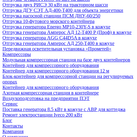
Отгрузка двух РИСЭ 30 кВт на тракторном шасси
Отгрузка ДГУ СЭТ АД-400-Т400 для объекта энергетики
Отгрузка насосной станции ПСМ ДНУ-60/250
Отгрузка 10-футового морского контейнера
Отгрузка генератора Energo MP10-230Y-S в кожухе
Отгрузка генератора Амперос АД 12-Т400 P (Проф) в кожухе
Отгрузка генератора AGG C44D5A в кожухе
Отгрузка генератора Амперос АД 250-Т400 в кожухе
Передвижная осветительная установка «Прометей»
Компрессоры
Модульная компрессорная станция на базе двух контейнеров
Контейнер для компрессорного оборудования
Контейнер для компрессорного оборудования 12 м
Блок-контейнер для компрессорной станции на регулируемых
опорах
Контейнер для компрессорного оборудования
Азотная компрессорная станция в контейнере
Воздухоподготовка на предприятии ПЭТ
Сервис
Поставка генератора 8.5 кВт в кожухе с АВР для коттеджа
Ремонт электростанции Iveco 200 кВт
Блог
Контакты
Компания
О компании