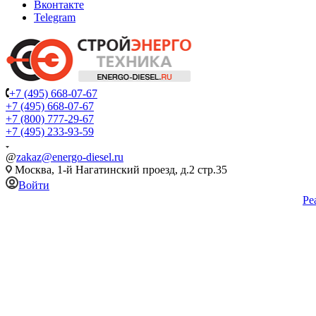
Вконтакте
Telegram
+7 (495) 668-07-67
+7 (495) 668-07-67
+7 (800) 777-29-67
+7 (495) 233-93-59
@
zakaz@energo-diesel.ru
Москва, 1-й Нагатинский проезд, д.2 стр.35
Войти
Ре