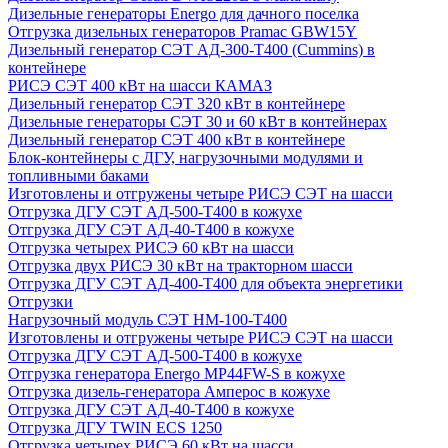
Дизельные генераторы Energo для дачного поселка
Отгрузка дизельных генераторов Pramac GВW15Y
Дизельный генератор СЭТ АД-300-Т400 (Cummins) в
контейнере
РИСЭ СЭТ 400 кВт на шасси КАМАЗ
Дизельный генератор СЭТ 320 кВт в контейнере
Дизельные генераторы СЭТ 30 и 60 кВт в контейнерах
Дизельный генератор СЭТ 400 кВт в контейнере
Блок-контейнеры с ДГУ, нагрузочными модулями и
топливными баками
Изготовлены и отгружены четыре РИСЭ СЭТ на шасси
Отгрузка ДГУ СЭТ АД-500-Т400 в кожухе
Отгрузка ДГУ СЭТ АД-40-Т400 в кожухе
Отгрузка четырех РИСЭ 60 кВт на шасси
Отгрузка двух РИСЭ 30 кВт на тракторном шасси
Отгрузка ДГУ СЭТ АД-400-Т400 для объекта энергетики
Отгрузки
Нагрузочный модуль СЭТ НМ-100-Т400
Изготовлены и отгружены четыре РИСЭ СЭТ на шасси
Отгрузка ДГУ СЭТ АД-500-Т400 в кожухе
Отгрузка генератора Energo MP44FW-S в кожухе
Отгрузка дизель-генератора Амперос в кожухе
Отгрузка ДГУ СЭТ АД-40-Т400 в кожухе
Отгрузка ДГУ TWIN ECS 1250
Отгрузка четырех РИСЭ 60 кВт на шасси