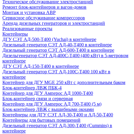
Техническое обслуживание электростанций
Ремонт блок-контейнеров и вагон-домов
Монтаж и установка АВР
Сервисное обслуживание компрессоров
Аренда дизельных генераторов и электростанций
Реализованные проекты
Контейнеры
ДГУ СЭТ АД-500-Т400 (Yuchai) в контейнере
Дизельный генератор СЭТ АД-40-Т400 в контейнере
Дизельный генератор СЭТ АД-600-Т400 в контейнере
Дизельгенератор СЭТ АД-400С-Т400 (400 кВт) в 5-метровом
контейнере
ДГУ СЭТ АД-150-Т400 в контейнере
Дизельный генератор СЭТ АД-100С-Т400 100 кВт в
контейнере
Контейнер для ДГУ MGE 250 кВт с дополнительным баком
Блок-контейнер ЛВЖ ПБК-4
Контейнер для ДГУ Амперос АД 1000-Т400
Блок-контейнер связи и серверная
Контейнер для ДГУ Амперос АД 700-Т400 (5 м)
Блок-контейнер ЛВЖ с вышибными окнами
Контейнеры для ДГУ СЭТ АД-30-Т400 и АД-50-Т400
Контейнеры для бытовых помещений
Дизельный генератор СЭТ АД-300-Т400 (Cummins) в
контейнере