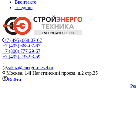
Вконтакте
Telegram
+7 (495) 668-07-67
+7 (495) 668-07-67
+7 (800) 777-29-67
+7 (495) 233-93-59
@
zakaz@energo-diesel.ru
Москва, 1-й Нагатинский проезд, д.2 стр.35
Войти
Ре