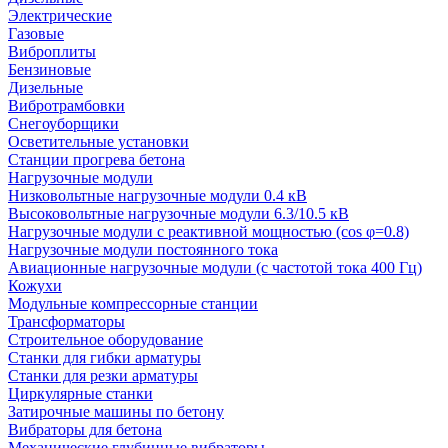
Электрические
Газовые
Виброплиты
Бензиновые
Дизельные
Вибротрамбовки
Снегоуборщики
Осветительные установки
Станции прогрева бетона
Нагрузочные модули
Низковольтные нагрузочные модули 0.4 кВ
Высоковольтные нагрузочные модули 6.3/10.5 кВ
Нагрузочные модули с реактивной мощностью (cos φ=0.8)
Нагрузочные модули постоянного тока
Авиационные нагрузочные модули (с частотой тока 400 Гц)
Кожухи
Модульные компрессорные станции
Трансформаторы
Строительное оборудование
Станки для гибки арматуры
Станки для резки арматуры
Циркулярные станки
Затирочные машины по бетону
Вибраторы для бетона
Механические глубинные вибраторы