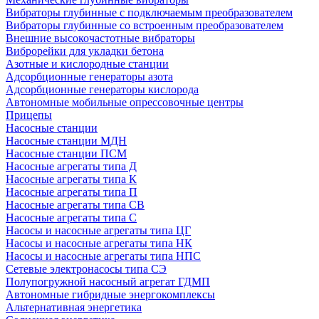
Вибраторы глубинные с подключаемым преобразователем
Вибраторы глубинные со встроенным преобразователем
Внешние высокочастотные вибраторы
Виброрейки для укладки бетона
Азотные и кислородные станции
Адсорбционные генераторы азота
Адсорбционные генераторы кислорода
Автономные мобильные опрессовочные центры
Прицепы
Насосные станции
Насосные станции МДН
Насосные станции ПСМ
Насосные агрегаты типа Д
Насосные агрегаты типа К
Насосные агрегаты типа П
Насосные агрегаты типа СВ
Насосные агрегаты типа С
Насосы и насосные агрегаты типа ЦГ
Насосы и насосные агрегаты типа НК
Насосы и насосные агрегаты типа НПС
Сетевые электронасосы типа СЭ
Полупогружной насосный агрегат ГДМП
Автономные гибридные энергокомплексы
Альтернативная энергетика