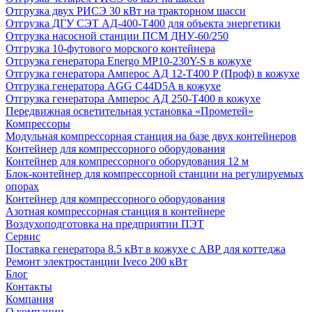
Отгрузка двух РИСЭ 30 кВт на тракторном шасси
Отгрузка ДГУ СЭТ АД-400-Т400 для объекта энергетики
Отгрузка насосной станции ПСМ ДНУ-60/250
Отгрузка 10-футового морского контейнера
Отгрузка генератора Energo MP10-230Y-S в кожухе
Отгрузка генератора Амперос АД 12-Т400 P (Проф) в кожухе
Отгрузка генератора AGG C44D5A в кожухе
Отгрузка генератора Амперос АД 250-Т400 в кожухе
Передвижная осветительная установка «Прометей»
Компрессоры
Модульная компрессорная станция на базе двух контейнеров
Контейнер для компрессорного оборудования
Контейнер для компрессорного оборудования 12 м
Блок-контейнер для компрессорной станции на регулируемых
опорах
Контейнер для компрессорного оборудования
Азотная компрессорная станция в контейнере
Воздухоподготовка на предприятии ПЭТ
Сервис
Поставка генератора 8.5 кВт в кожухе с АВР для коттеджа
Ремонт электростанции Iveco 200 кВт
Блог
Контакты
Компания
О компании