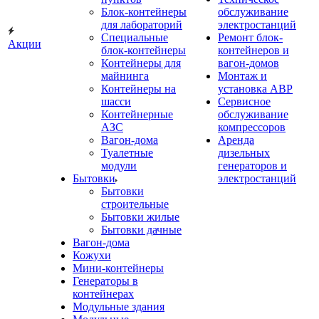
Блок-контейнеры
обслуживание
для лабораторий
электростанций
Специальные
Ремонт блок-
Акции
блок-контейнеры
контейнеров и
Контейнеры для
вагон-домов
майнинга
Монтаж и
Контейнеры на
установка АВР
шасси
Сервисное
Контейнерные
обслуживание
АЗС
компрессоров
Вагон-дома
Аренда
Туалетные
дизельных
модули
генераторов и
Бытовки
электростанций
Бытовки
строительные
Бытовки жилые
Бытовки дачные
Вагон-дома
Кожухи
Мини-контейнеры
Генераторы в
контейнерах
Модульные здания