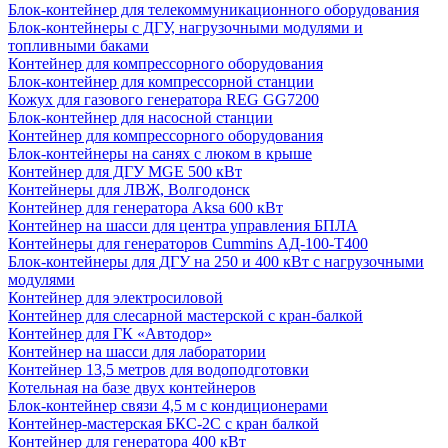
Блок-контейнер для телекоммуникационного оборудования
Блок-контейнеры с ДГУ, нагрузочными модулями и
топливными баками
Контейнер для компрессорного оборудования
Блок-контейнер для компрессорной станции
Кожух для газового генератора REG GG7200
Блок-контейнер для насосной станции
Контейнер для компрессорного оборудования
Блок-контейнеры на санях с люком в крыше
Контейнер для ДГУ MGE 500 кВт
Контейнеры для ЛВЖ, Волгодонск
Контейнер для генератора Aksa 600 кВт
Контейнер на шасси для центра управления БПЛА
Контейнеры для генераторов Cummins АД-100-Т400
Блок-контейнеры для ДГУ на 250 и 400 кВт с нагрузочными
модулями
Контейнер для электросиловой
Контейнер для слесарной мастерской с кран-балкой
Контейнер для ГК «Автодор»
Контейнер на шасси для лаборатории
Контейнер 13,5 метров для водоподготовки
Котельная на базе двух контейнеров
Блок-контейнер связи 4,5 м с кондиционерами
Контейнер-мастерская БКС-2С с кран балкой
Контейнер для генератора 400 кВт