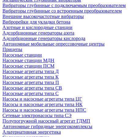
Вибраторы глубинные с подключаемым преобразователем
Вибраторы глубинные со встроенным преобразователем
Внешние высокочастотные вибраторы
Виброрейки для укладки бетона
Азотные и кислородные станции
Адсорбционные генераторы азота
Адсорбционные генераторы кислорода
Автономные мобильные опрессовочные центры
Прицепы
Насосные станции
Насосные станции МДН
Насосные станции ПСМ
Насосные агрегаты типа Д
Насосные агрегаты типа К
Насосные агрегаты типа П
Насосные агрегаты типа СВ
Насосные агрегаты типа С
Насосы и насосные агрегаты типа ЦГ
Насосы и насосные агрегаты типа НК
Насосы и насосные агрегаты типа НПС
Сетевые электронасосы типа СЭ
Полупогружной насосный агрегат ГДМП
Автономные гибридные энергокомплексы
Альтернативная энергетика