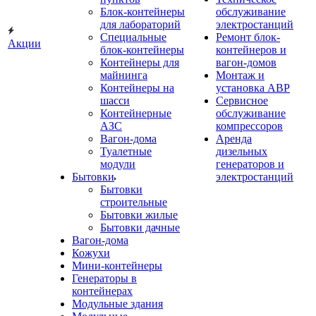
Блок-контейнеры
обслуживание
для лабораторий
электростанций
Специальные
Ремонт блок-
Акции
блок-контейнеры
контейнеров и
Контейнеры для
вагон-домов
майнинга
Монтаж и
Контейнеры на
установка АВР
шасси
Сервисное
Контейнерные
обслуживание
АЗС
компрессоров
Вагон-дома
Аренда
Туалетные
дизельных
модули
генераторов и
Бытовки
электростанций
Бытовки
строительные
Бытовки жилые
Бытовки дачные
Вагон-дома
Кожухи
Мини-контейнеры
Генераторы в
контейнерах
Модульные здания