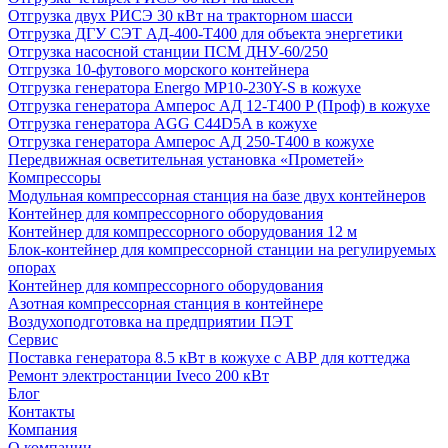
Отгрузка двух РИСЭ 30 кВт на тракторном шасси
Отгрузка ДГУ СЭТ АД-400-Т400 для объекта энергетики
Отгрузка насосной станции ПСМ ДНУ-60/250
Отгрузка 10-футового морского контейнера
Отгрузка генератора Energo MP10-230Y-S в кожухе
Отгрузка генератора Амперос АД 12-Т400 P (Проф) в кожухе
Отгрузка генератора AGG C44D5A в кожухе
Отгрузка генератора Амперос АД 250-Т400 в кожухе
Передвижная осветительная установка «Прометей»
Компрессоры
Модульная компрессорная станция на базе двух контейнеров
Контейнер для компрессорного оборудования
Контейнер для компрессорного оборудования 12 м
Блок-контейнер для компрессорной станции на регулируемых
опорах
Контейнер для компрессорного оборудования
Азотная компрессорная станция в контейнере
Воздухоподготовка на предприятии ПЭТ
Сервис
Поставка генератора 8.5 кВт в кожухе с АВР для коттеджа
Ремонт электростанции Iveco 200 кВт
Блог
Контакты
Компания
О компании