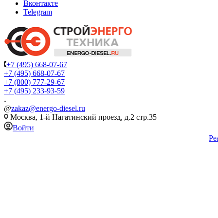
Вконтакте
Telegram
+7 (495) 668-07-67
+7 (495) 668-07-67
+7 (800) 777-29-67
+7 (495) 233-93-59
@
zakaz@energo-diesel.ru
Москва, 1-й Нагатинский проезд, д.2 стр.35
Войти
Ре