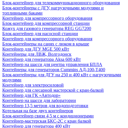
Блок-контейнер для телекоммуникационного оборудования
Блок-контейнеры с ДГУ, нагрузочными модулями и
топливными баками
Контейнер для компрессорного оборудования
Блок-контейнер для компрессорной станции
Кожух для газового генератора REG GG7200
Блок-контейнер для насосной станции
Контейнер для компрессорного оборудования
Блок-контейнеры на санях с люком в крыше
Контейнер для ДГУ MGE 500 кВт
Контейнеры для ЛВЖ, Волгодонск
Контейнер для генератора Aksa 600 кВт
Контейнер на шасси для центра управления БПЛА
Контейнеры для генераторов Cummins АД-100-Т400
Блок-контейнеры для ДГУ на 250 и 400 кВт с нагрузочными
модулями
Контейнер для электросиловой
Контейнер для слесарной мастерской с кран-балкой
Контейнер для ГК «Автодор»
Контейнер на шасси для лаборатории
Контейнер 13,5 метров для водоподготовки
Котельная на базе двух контейнеров
Блок-контейнер связи 4,5 м с кондиционерами
Контейнер-мастерская БКС-2С с кран балкой
Контейнер для генератора 400 кВт