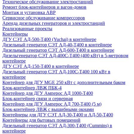
Техническое обслуживание электростанций
Ремонт блок-контейнеров и вагон-домов
Монтаж и установка АВР
Сервисное обслуживание компрессоров
Аренда дизельных генераторов и электростанций
Реализованные проекты
Контейнеры
ДГУ СЭТ АД-500-Т400 (Yuchai) в контейнере
Дизельный генератор СЭТ АД-40-Т400 в контейнере
Дизельный генератор СЭТ АД-600-Т400 в контейнере
Дизельгенератор СЭТ АД-400С-Т400 (400 кВт) в 5-метровом
контейнере
ДГУ СЭТ АД-150-Т400 в контейнере
Дизельный генератор СЭТ АД-100С-Т400 100 кВт в
контейнере
Контейнер для ДГУ MGE 250 кВт с дополнительным баком
Блок-контейнер ЛВЖ ПБК-4
Контейнер для ДГУ Амперос АД 1000-Т400
Блок-контейнер связи и серверная
Контейнер для ДГУ Амперос АД 700-Т400 (5 м)
Блок-контейнер ЛВЖ с вышибными окнами
Контейнеры для ДГУ СЭТ АД-30-Т400 и АД-50-Т400
Контейнеры для бытовых помещений
Дизельный генератор СЭТ АД-300-Т400 (Cummins) в
контейнере