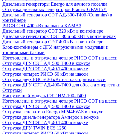
Дизельные генераторы Energo для дачного поселка
Отгрузка дизельных генераторов Pramac GВW15Y
Дизельный генератор СЭТ АД-300-Т400 (Cummins) в
контейнере
РИСЭ СЭТ 400 кВт на шасси КАМАЗ
Дизельный генератор СЭТ 320 кВт в контейнере
Дизельные генераторы СЭТ 30 и 60 кВт в контейнерах
Дизельный генератор СЭТ 400 кВт в контейнере
Блок-контейнеры с ДГУ, нагрузочными модулями и
топливными баками
Изготовлены и отгружены четыре РИСЭ СЭТ на шасси
Отгрузка ДГУ СЭТ АД-500-Т400 в кожухе
Отгрузка ДГУ СЭТ АД-40-Т400 в кожухе
Отгрузка четырех РИСЭ 60 кВт на шасси
Отгрузка двух РИСЭ 30 кВт на тракторном шасси
Отгрузка ДГУ СЭТ АД-400-Т400 для объекта энергетики
Отгрузки
Нагрузочный модуль СЭТ НМ-100-Т400
Изготовлены и отгружены четыре РИСЭ СЭТ на шасси
Отгрузка ДГУ СЭТ АД-500-Т400 в кожухе
Отгрузка генератора Energo MP44FW-S в кожухе
Отгрузка дизель-генератора Амперос в кожухе
Отгрузка ДГУ СЭТ АД-40-Т400 в кожухе
Отгрузка ДГУ TWIN ECS 1250
Отгрузка четырех РИСЭ 60 кВт на шасси