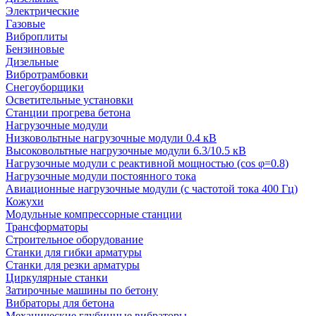
Электрические
Газовые
Виброплиты
Бензиновые
Дизельные
Вибротрамбовки
Снегоуборщики
Осветительные установки
Станции прогрева бетона
Нагрузочные модули
Низковольтные нагрузочные модули 0.4 кВ
Высоковольтные нагрузочные модули 6.3/10.5 кВ
Нагрузочные модули с реактивной мощностью (cos φ=0.8)
Нагрузочные модули постоянного тока
Авиационные нагрузочные модули (с частотой тока 400 Гц)
Кожухи
Модульные компрессорные станции
Трансформаторы
Строительное оборудование
Станки для гибки арматуры
Станки для резки арматуры
Циркулярные станки
Затирочные машины по бетону
Вибраторы для бетона
Механические глубинные вибраторы