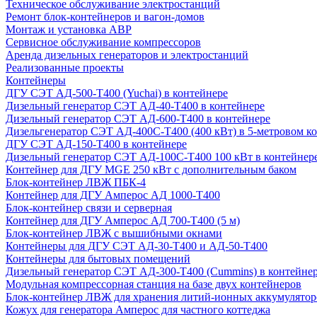
Техническое обслуживание электростанций
Ремонт блок-контейнеров и вагон-домов
Монтаж и установка АВР
Сервисное обслуживание компрессоров
Аренда дизельных генераторов и электростанций
Реализованные проекты
Контейнеры
ДГУ СЭТ АД-500-Т400 (Yuchai) в контейнере
Дизельный генератор СЭТ АД-40-Т400 в контейнере
Дизельный генератор СЭТ АД-600-Т400 в контейнере
Дизельгенератор СЭТ АД-400С-Т400 (400 кВт) в 5-метровом к
ДГУ СЭТ АД-150-Т400 в контейнере
Дизельный генератор СЭТ АД-100С-Т400 100 кВт в контейнер
Контейнер для ДГУ MGE 250 кВт с дополнительным баком
Блок-контейнер ЛВЖ ПБК-4
Контейнер для ДГУ Амперос АД 1000-Т400
Блок-контейнер связи и серверная
Контейнер для ДГУ Амперос АД 700-Т400 (5 м)
Блок-контейнер ЛВЖ с вышибными окнами
Контейнеры для ДГУ СЭТ АД-30-Т400 и АД-50-Т400
Контейнеры для бытовых помещений
Дизельный генератор СЭТ АД-300-Т400 (Cummins) в контейне
Модульная компрессорная станция на базе двух контейнеров
Блок-контейнер ЛВЖ для хранения литий-ионных аккумулятор
Кожух для генератора Амперос для частного коттеджа