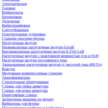
Электрические
Газовые
Виброплиты
Бензиновые
Дизельные
Вибротрамбовки
Снегоуборщики
Осветительные установки
Станции прогрева бетона
Нагрузочные модули
Низковольтные нагрузочные модули 0.4 кВ
Высоковольтные нагрузочные модули 6.3/10.5 кВ
Нагрузочные модули с реактивной мощностью (cos φ=0.8)
Нагрузочные модули постоянного тока
Авиационные нагрузочные модули (с частотой тока 400 Гц)
Кожухи
Модульные компрессорные станции
Трансформаторы
Строительное оборудование
Станки для гибки арматуры
Станки для резки арматуры
Циркулярные станки
Затирочные машины по бетону
Вибраторы для бетона
Механические глубинные вибраторы