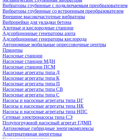
Вибраторы глубинные с подключаемым преобразователем
Вибраторы глубинные со встроенным преобразователем
Внешние высокочастотные вибраторы
Виброрейки для укладки бетона
Азотные и кислородные станции
Адсорбционные генераторы азота
Адсорбционные генераторы кислорода
Автономные мобильные опрессовочные центры
Прицепы
Насосные станции
Насосные станции МДН
Насосные станции ПСМ
Насосные агрегаты типа Д
Насосные агрегаты типа К
Насосные агрегаты типа П
Насосные агрегаты типа СВ
Насосные агрегаты типа С
Насосы и насосные агрегаты типа ЦГ
Насосы и насосные агрегаты типа НК
Насосы и насосные агрегаты типа НПС
Сетевые электронасосы типа СЭ
Полупогружной насосный агрегат ГДМП
Автономные гибридные энергокомплексы
Альтернативная энергетика