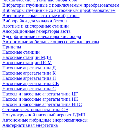
Вибраторы глубинные с подключаемым преобразователем
Вибраторы глубинные со встроенным преобразователем
Внешние высокочастотные вибраторы
Виброрейки для укладки бетона
Азотные и кислородные станции
Адсорбционные генераторы азота
Адсорбционные генераторы кислорода
Автономные мобильные опрессовочные центры
Прицепы
Насосные станции
Насосные станции МДН
Насосные станции ПСМ
Насосные агрегаты типа Д
Насосные агрегаты типа К
Насосные агрегаты типа П
Насосные агрегаты типа СВ
Насосные агрегаты типа С
Насосы и насосные агрегаты типа ЦГ
Насосы и насосные агрегаты типа НК
Насосы и насосные агрегаты типа НПС
Сетевые электронасосы типа СЭ
Полупогружной насосный агрегат ГДМП
Автономные гибридные энергокомплексы
Альтернативная энергетика