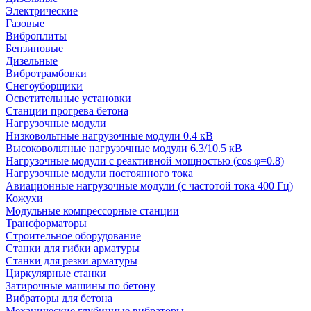
Электрические
Газовые
Виброплиты
Бензиновые
Дизельные
Вибротрамбовки
Снегоуборщики
Осветительные установки
Станции прогрева бетона
Нагрузочные модули
Низковольтные нагрузочные модули 0.4 кВ
Высоковольтные нагрузочные модули 6.3/10.5 кВ
Нагрузочные модули с реактивной мощностью (cos φ=0.8)
Нагрузочные модули постоянного тока
Авиационные нагрузочные модули (с частотой тока 400 Гц)
Кожухи
Модульные компрессорные станции
Трансформаторы
Строительное оборудование
Станки для гибки арматуры
Станки для резки арматуры
Циркулярные станки
Затирочные машины по бетону
Вибраторы для бетона
Механические глубинные вибраторы