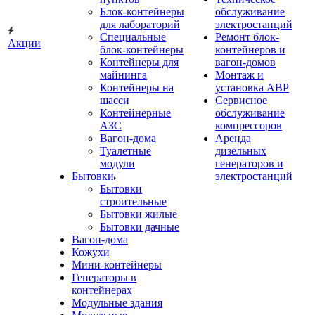
Блок-контейнеры
обслуживание
для лабораторий
электростанций
Специальные
Ремонт блок-
Акции
блок-контейнеры
контейнеров и
Контейнеры для
вагон-домов
майнинга
Монтаж и
Контейнеры на
установка АВР
шасси
Сервисное
Контейнерные
обслуживание
АЗС
компрессоров
Вагон-дома
Аренда
Туалетные
дизельных
модули
генераторов и
Бытовки
электростанций
Бытовки
строительные
Бытовки жилые
Бытовки дачные
Вагон-дома
Кожухи
Мини-контейнеры
Генераторы в
контейнерах
Модульные здания