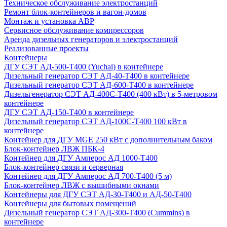
Техническое обслуживание электростанций
Ремонт блок-контейнеров и вагон-домов
Монтаж и установка АВР
Сервисное обслуживание компрессоров
Аренда дизельных генераторов и электростанций
Реализованные проекты
Контейнеры
ДГУ СЭТ АД-500-Т400 (Yuchai) в контейнере
Дизельный генератор СЭТ АД-40-Т400 в контейнере
Дизельный генератор СЭТ АД-600-Т400 в контейнере
Дизельгенератор СЭТ АД-400С-Т400 (400 кВт) в 5-метровом
контейнере
ДГУ СЭТ АД-150-Т400 в контейнере
Дизельный генератор СЭТ АД-100С-Т400 100 кВт в
контейнере
Контейнер для ДГУ MGE 250 кВт с дополнительным баком
Блок-контейнер ЛВЖ ПБК-4
Контейнер для ДГУ Амперос АД 1000-Т400
Блок-контейнер связи и серверная
Контейнер для ДГУ Амперос АД 700-Т400 (5 м)
Блок-контейнер ЛВЖ с вышибными окнами
Контейнеры для ДГУ СЭТ АД-30-Т400 и АД-50-Т400
Контейнеры для бытовых помещений
Дизельный генератор СЭТ АД-300-Т400 (Cummins) в
контейнере