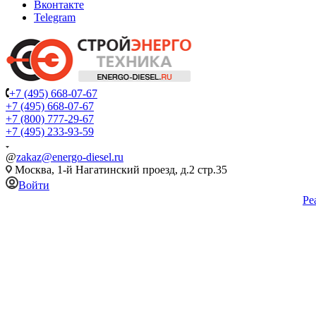
Вконтакте
Telegram
+7 (495) 668-07-67
+7 (495) 668-07-67
+7 (800) 777-29-67
+7 (495) 233-93-59
@
zakaz@energo-diesel.ru
Москва, 1-й Нагатинский проезд, д.2 стр.35
Войти
Ре