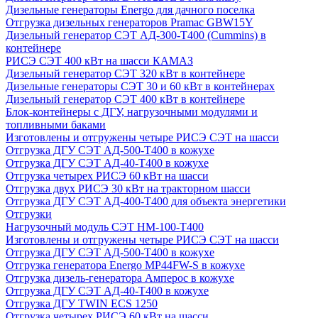
Дизельные генераторы Energo для дачного поселка
Отгрузка дизельных генераторов Pramac GВW15Y
Дизельный генератор СЭТ АД-300-Т400 (Cummins) в
контейнере
РИСЭ СЭТ 400 кВт на шасси КАМАЗ
Дизельный генератор СЭТ 320 кВт в контейнере
Дизельные генераторы СЭТ 30 и 60 кВт в контейнерах
Дизельный генератор СЭТ 400 кВт в контейнере
Блок-контейнеры с ДГУ, нагрузочными модулями и
топливными баками
Изготовлены и отгружены четыре РИСЭ СЭТ на шасси
Отгрузка ДГУ СЭТ АД-500-Т400 в кожухе
Отгрузка ДГУ СЭТ АД-40-Т400 в кожухе
Отгрузка четырех РИСЭ 60 кВт на шасси
Отгрузка двух РИСЭ 30 кВт на тракторном шасси
Отгрузка ДГУ СЭТ АД-400-Т400 для объекта энергетики
Отгрузки
Нагрузочный модуль СЭТ НМ-100-Т400
Изготовлены и отгружены четыре РИСЭ СЭТ на шасси
Отгрузка ДГУ СЭТ АД-500-Т400 в кожухе
Отгрузка генератора Energo MP44FW-S в кожухе
Отгрузка дизель-генератора Амперос в кожухе
Отгрузка ДГУ СЭТ АД-40-Т400 в кожухе
Отгрузка ДГУ TWIN ECS 1250
Отгрузка четырех РИСЭ 60 кВт на шасси