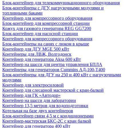
Блок-контейнер для телекоммуникационного оборудования
Блок-контейнеры с ДГУ, нагрузочными модулями и
топливными баками
Контейнер для компрессорного оборудования
Блок-контейнер для компрессорной станции
Кожух для газового генератора REG GG7200
Блок-контейнер для насосной станции
Контейнер для компрессорного оборудования
Блок-контейнеры на санях с люком в крыше
Контейнер для ДГУ MGE 500 кВт
Контейнеры для ЛВЖ, Волгодонск
Контейнер для генератора Aksa 600 кВт
Контейнер на шасси для центра управления БПЛА
Контейнеры для генераторов Cummins АД-100-Т400
Блок-контейнеры для ДГУ на 250 и 400 кВт с нагрузочными
модулями
Контейнер для электросиловой
Контейнер для слесарной мастерской с кран-балкой
Контейнер для ГК «Автодор»
Контейнер на шасси для лаборатории
Контейнер 13,5 метров для водоподготовки
Котельная на базе двух контейнеров
Блок-контейнер связи 4,5 м с кондиционерами
Контейнер-мастерская БКС-2С с кран балкой
Контейнер для генератора 400 кВт