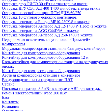
Отгрузка двух РИСЭ 30 кВт на тракторном шасси
Отгрузка ДГУ СЭТ АД-400-Т400 для объекта энергетики
Отгрузка насосной станции ПСМ ДНУ-60/250
Отгрузка 10-футового морского контейнера
Отгрузка генератора Energo MP10-230Y-S в кожухе
Отгрузка генератора Амперос АД 12-Т400 P (Проф) в кожухе
Отгрузка генератора AGG C44D5A в кожухе
Отгрузка генератора Амперос АД 250-Т400 в кожухе
Передвижная осветительная установка «Прометей»
Компрессоры
Модульная компрессорная станция на базе двух контейнеров
Контейнер для компрессорного оборудования
Контейнер для компрессорного оборудования 12 м
Блок-контейнер для компрессорной станции на регулируемых
опорах
Контейнер для компрессорного оборудования
Азотная компрессорная станция в контейнере
Воздухоподготовка на предприятии ПЭТ
Сервис
Поставка генератора 8.5 кВт в кожухе с АВР для коттеджа
Ремонт электростанции Iveco 200 кВт
Блог
Контакты
Компания
О компании