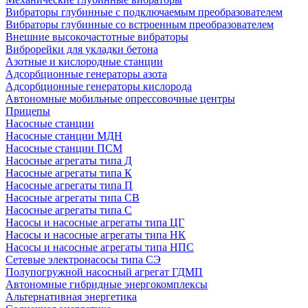
Вибраторы глубинные с подключаемым преобразователем
Вибраторы глубинные со встроенным преобразователем
Внешние высокочастотные вибраторы
Виброрейки для укладки бетона
Азотные и кислородные станции
Адсорбционные генераторы азота
Адсорбционные генераторы кислорода
Автономные мобильные опрессовочные центры
Прицепы
Насосные станции
Насосные станции МДН
Насосные станции ПСМ
Насосные агрегаты типа Д
Насосные агрегаты типа К
Насосные агрегаты типа П
Насосные агрегаты типа СВ
Насосные агрегаты типа С
Насосы и насосные агрегаты типа ЦГ
Насосы и насосные агрегаты типа НК
Насосы и насосные агрегаты типа НПС
Сетевые электронасосы типа СЭ
Полупогружной насосный агрегат ГДМП
Автономные гибридные энергокомплексы
Альтернативная энергетика