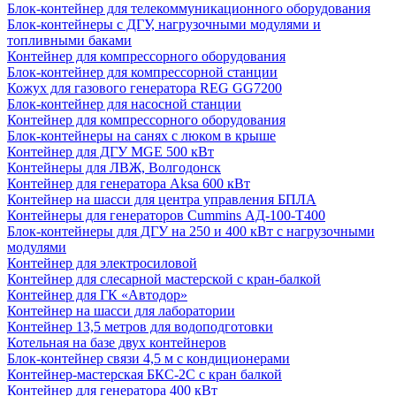
Блок-контейнер для телекоммуникационного оборудования
Блок-контейнеры с ДГУ, нагрузочными модулями и
топливными баками
Контейнер для компрессорного оборудования
Блок-контейнер для компрессорной станции
Кожух для газового генератора REG GG7200
Блок-контейнер для насосной станции
Контейнер для компрессорного оборудования
Блок-контейнеры на санях с люком в крыше
Контейнер для ДГУ MGE 500 кВт
Контейнеры для ЛВЖ, Волгодонск
Контейнер для генератора Aksa 600 кВт
Контейнер на шасси для центра управления БПЛА
Контейнеры для генераторов Cummins АД-100-Т400
Блок-контейнеры для ДГУ на 250 и 400 кВт с нагрузочными
модулями
Контейнер для электросиловой
Контейнер для слесарной мастерской с кран-балкой
Контейнер для ГК «Автодор»
Контейнер на шасси для лаборатории
Контейнер 13,5 метров для водоподготовки
Котельная на базе двух контейнеров
Блок-контейнер связи 4,5 м с кондиционерами
Контейнер-мастерская БКС-2С с кран балкой
Контейнер для генератора 400 кВт