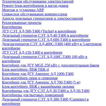
Техническое обслуживание электростанций
Ремонт блок-контейнеров и вагон-домов
Монтаж и установка АВР
Сервисное обслуживание компрессоров
Аренда дизельных генераторов и электростанций
Реализованные проекты
Контейнеры
ДГУ СЭТ АД-500-Т400 (Yuchai) в контейнере
Дизельный генератор СЭТ АД-40-Т400 в контейнере
Дизельный генератор СЭТ АД-600-Т400 в контейнере
Дизельгенератор СЭТ АД-400С-Т400 (400 кВт) в 5-метровом
контейнере
ДГУ СЭТ АД-150-Т400 в контейнере
Дизельный генератор СЭТ АД-100С-Т400 100 кВт в
контейнере
Контейнер для ДГУ MGE 250 кВт с дополнительным баком
Блок-контейнер ЛВЖ ПБК-4
Контейнер для ДГУ Амперос АД 1000-Т400
Блок-контейнер связи и серверная
Контейнер для ДГУ Амперос АД 700-Т400 (5 м)
Блок-контейнер ЛВЖ с вышибными окнами
Контейнеры для ДГУ СЭТ АД-30-Т400 и АД-50-Т400
Контейнеры для бытовых помещений
Дизельный генератор СЭТ АД-300-Т400 (Cummins) в
контейнере