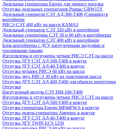
Дизельные генераторы Energo для дачного поселка
Отгрузка дизельных генераторов Pramac GВW15Y
Дизельный генератор СЭТ АД-300-Т400 (Cummins) в
контейнере
РИСЭ СЭТ 400 кВт на шасси КАМАЗ
Дизельный генератор СЭТ 320 кВт в контейнере
Дизельные генераторы СЭТ 30 и 60 кВт в контейнерах
Дизельный генератор СЭТ 400 кВт в контейнере
Блок-контейнеры с ДГУ, нагрузочными модулями и
топливными баками
Изготовлены и отгружены четыре РИСЭ СЭТ на шасси
Отгрузка ДГУ СЭТ АД-500-Т400 в кожухе
Отгрузка ДГУ СЭТ АД-40-Т400 в кожухе
Отгрузка четырех РИСЭ 60 кВт на шасси
Отгрузка двух РИСЭ 30 кВт на тракторном шасси
Отгрузка ДГУ СЭТ АД-400-Т400 для объекта энергетики
Отгрузки
Нагрузочный модуль СЭТ НМ-100-Т400
Изготовлены и отгружены четыре РИСЭ СЭТ на шасси
Отгрузка ДГУ СЭТ АД-500-Т400 в кожухе
Отгрузка генератора Energo MP44FW-S в кожухе
Отгрузка дизель-генератора Амперос в кожухе
Отгрузка ДГУ СЭТ АД-40-Т400 в кожухе
Отгрузка ДГУ TWIN ECS 1250
Отгрузка четырех РИСЭ 60 кВт на шасси