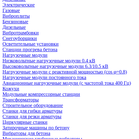
Электрические
Газовые
Виброплиты
Бензиновые
Дизельные
Вибротрамбовки
Снегоуборщики
Осветительные установки
Станции прогрева бетона
Нагрузочные модули
Низковольтные нагрузочные модули 0.4 кВ
Высоковольтные нагрузочные модули 6.3/10.5 кВ
Нагрузочные модули с реактивной мощностью (cos φ=0.8)
Нагрузочные модули постоянного тока
Авиационные нагрузочные модули (с частотой тока 400 Гц)
Кожухи
Модульные компрессорные станции
Трансформаторы
Строительное оборудование
Станки для гибки арматуры
Станки для резки арматуры
Циркулярные станки
Затирочные машины по бетону
Вибраторы для бетона
Механические глубинные вибраторы