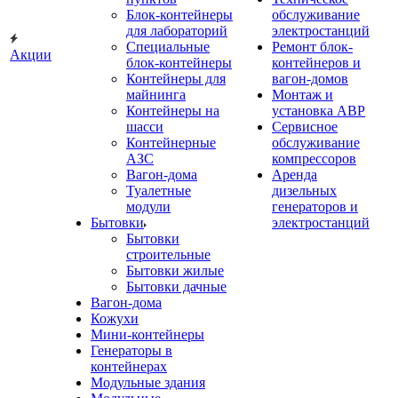
Блок-контейнеры
обслуживание
для лабораторий
электростанций
Специальные
Ремонт блок-
Акции
блок-контейнеры
контейнеров и
Контейнеры для
вагон-домов
майнинга
Монтаж и
Контейнеры на
установка АВР
шасси
Сервисное
Контейнерные
обслуживание
АЗС
компрессоров
Вагон-дома
Аренда
Туалетные
дизельных
модули
генераторов и
Бытовки
электростанций
Бытовки
строительные
Бытовки жилые
Бытовки дачные
Вагон-дома
Кожухи
Мини-контейнеры
Генераторы в
контейнерах
Модульные здания