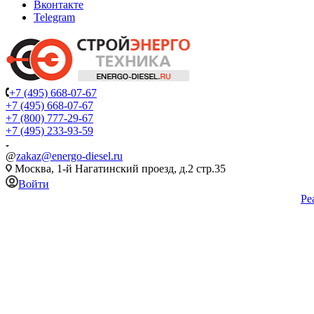
Вконтакте
Telegram
+7 (495) 668-07-67
+7 (495) 668-07-67
+7 (800) 777-29-67
+7 (495) 233-93-59
@
zakaz@energo-diesel.ru
Москва, 1-й Нагатинский проезд, д.2 стр.35
Войти
Ре