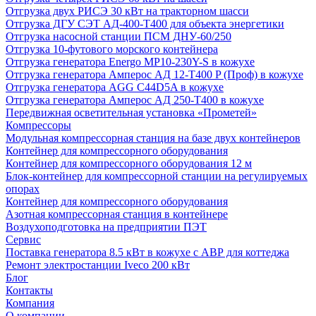
Отгрузка двух РИСЭ 30 кВт на тракторном шасси
Отгрузка ДГУ СЭТ АД-400-Т400 для объекта энергетики
Отгрузка насосной станции ПСМ ДНУ-60/250
Отгрузка 10-футового морского контейнера
Отгрузка генератора Energo MP10-230Y-S в кожухе
Отгрузка генератора Амперос АД 12-Т400 P (Проф) в кожухе
Отгрузка генератора AGG C44D5A в кожухе
Отгрузка генератора Амперос АД 250-Т400 в кожухе
Передвижная осветительная установка «Прометей»
Компрессоры
Модульная компрессорная станция на базе двух контейнеров
Контейнер для компрессорного оборудования
Контейнер для компрессорного оборудования 12 м
Блок-контейнер для компрессорной станции на регулируемых
опорах
Контейнер для компрессорного оборудования
Азотная компрессорная станция в контейнере
Воздухоподготовка на предприятии ПЭТ
Сервис
Поставка генератора 8.5 кВт в кожухе с АВР для коттеджа
Ремонт электростанции Iveco 200 кВт
Блог
Контакты
Компания
О компании