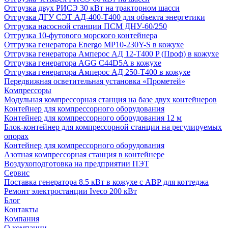
Отгрузка двух РИСЭ 30 кВт на тракторном шасси
Отгрузка ДГУ СЭТ АД-400-Т400 для объекта энергетики
Отгрузка насосной станции ПСМ ДНУ-60/250
Отгрузка 10-футового морского контейнера
Отгрузка генератора Energo MP10-230Y-S в кожухе
Отгрузка генератора Амперос АД 12-Т400 P (Проф) в кожухе
Отгрузка генератора AGG C44D5A в кожухе
Отгрузка генератора Амперос АД 250-Т400 в кожухе
Передвижная осветительная установка «Прометей»
Компрессоры
Модульная компрессорная станция на базе двух контейнеров
Контейнер для компрессорного оборудования
Контейнер для компрессорного оборудования 12 м
Блок-контейнер для компрессорной станции на регулируемых
опорах
Контейнер для компрессорного оборудования
Азотная компрессорная станция в контейнере
Воздухоподготовка на предприятии ПЭТ
Сервис
Поставка генератора 8.5 кВт в кожухе с АВР для коттеджа
Ремонт электростанции Iveco 200 кВт
Блог
Контакты
Компания
О компании