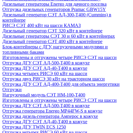
Дизельные генераторы Energo для дачного поселка
Отгрузка дизельных генераторов Pramac GВW15Y
Дизельный генератор СЭТ АД-300-Т400 (Cummins) в
контейнере
РИСЭ СЭТ 400 кВт на шасси КАМАЗ
Дизельный генератор СЭТ 320 кВт в контейнере
Дизельные генераторы СЭТ 30 и 60 кВт в контейнерах
Дизельный генератор СЭТ 400 кВт в контейнере
Блок-контейнеры с ДГУ, нагрузочными модулями и
топливными баками
Изготовлены и отгружены четыре РИСЭ СЭТ на шасси
Отгрузка ДГУ СЭТ АД-500-Т400 в кожухе
Отгрузка ДГУ СЭТ АД-40-Т400 в кожухе
Отгрузка четырех РИСЭ 60 кВт на шасси
Отгрузка двух РИСЭ 30 кВт на тракторном шасси
Отгрузка ДГУ СЭТ АД-400-Т400 для объекта энергетики
Отгрузки
Нагрузочный модуль СЭТ НМ-100-Т400
Изготовлены и отгружены четыре РИСЭ СЭТ на шасси
Отгрузка ДГУ СЭТ АД-500-Т400 в кожухе
Отгрузка генератора Energo MP44FW-S в кожухе
Отгрузка дизель-генератора Амперос в кожухе
Отгрузка ДГУ СЭТ АД-40-Т400 в кожухе
Отгрузка ДГУ TWIN ECS 1250
Отгрузка четырех РИСЭ 60 кВт на шасси