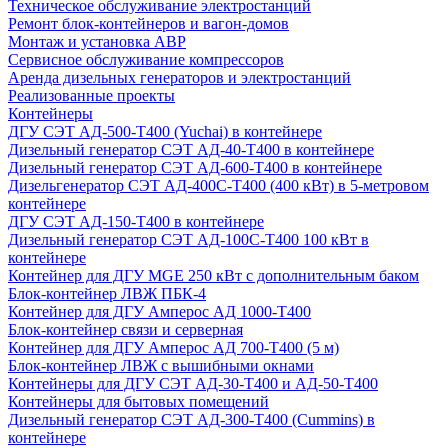
Техническое обслуживание электростанций
Ремонт блок-контейнеров и вагон-домов
Монтаж и установка АВР
Сервисное обслуживание компрессоров
Аренда дизельных генераторов и электростанций
Реализованные проекты
Контейнеры
ДГУ СЭТ АД-500-Т400 (Yuchai) в контейнере
Дизельный генератор СЭТ АД-40-Т400 в контейнере
Дизельный генератор СЭТ АД-600-Т400 в контейнере
Дизельгенератор СЭТ АД-400С-Т400 (400 кВт) в 5-метровом
контейнере
ДГУ СЭТ АД-150-Т400 в контейнере
Дизельный генератор СЭТ АД-100С-Т400 100 кВт в
контейнере
Контейнер для ДГУ MGE 250 кВт с дополнительным баком
Блок-контейнер ЛВЖ ПБК-4
Контейнер для ДГУ Амперос АД 1000-Т400
Блок-контейнер связи и серверная
Контейнер для ДГУ Амперос АД 700-Т400 (5 м)
Блок-контейнер ЛВЖ с вышибными окнами
Контейнеры для ДГУ СЭТ АД-30-Т400 и АД-50-Т400
Контейнеры для бытовых помещений
Дизельный генератор СЭТ АД-300-Т400 (Cummins) в
контейнере