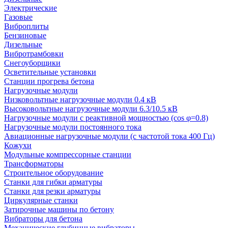
Электрические
Газовые
Виброплиты
Бензиновые
Дизельные
Вибротрамбовки
Снегоуборщики
Осветительные установки
Станции прогрева бетона
Нагрузочные модули
Низковольтные нагрузочные модули 0.4 кВ
Высоковольтные нагрузочные модули 6.3/10.5 кВ
Нагрузочные модули с реактивной мощностью (cos φ=0.8)
Нагрузочные модули постоянного тока
Авиационные нагрузочные модули (с частотой тока 400 Гц)
Кожухи
Модульные компрессорные станции
Трансформаторы
Строительное оборудование
Станки для гибки арматуры
Станки для резки арматуры
Циркулярные станки
Затирочные машины по бетону
Вибраторы для бетона
Механические глубинные вибраторы