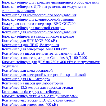
Блок-контейнер для телекоммуникационного оборудования
Блок-контейнеры с ДГУ, нагрузочными модулями и
топливными баками
Контейнер для компрессорного оборудования
Блок-контейнер для компрессорной станции
Кожух для газового генератора REG GG7200
Блок-контейнер для насосной станции
Контейнер для компрессорного оборудования
Блок-контейнеры на санях с люком в крыше
Контейнер для ДГУ MGE 500 кВт
Контейнеры для ЛВЖ, Волгодонск
Контейнер для генератора Aksa 600 кВт
Контейнер на шасси для центра управления БПЛА
Контейнеры для генераторов Cummins АД-100-Т400
Блок-контейнеры для ДГУ на 250 и 400 кВт с нагрузочными
модулями
Контейнер для электросиловой
Контейнер для слесарной мастерской с кран-балкой
Контейнер для ГК «Автодор»
Контейнер на шасси для лаборатории
Контейнер 13,5 метров для водоподготовки
Котельная на базе двух контейнеров
Блок-контейнер связи 4,5 м с кондиционерами
Контейнер-мастерская БКС-2С с кран балкой
Контейнер для генератора 400 кВт