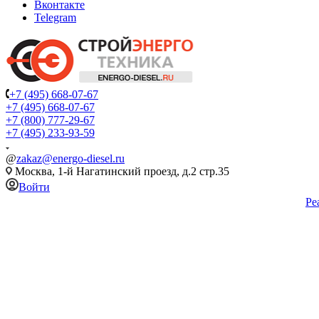
Вконтакте
Telegram
+7 (495) 668-07-67
+7 (495) 668-07-67
+7 (800) 777-29-67
+7 (495) 233-93-59
@
zakaz@energo-diesel.ru
Москва, 1-й Нагатинский проезд, д.2 стр.35
Войти
Ре