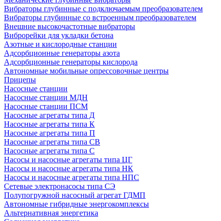
Вибраторы глубинные с подключаемым преобразователем
Вибраторы глубинные со встроенным преобразователем
Внешние высокочастотные вибраторы
Виброрейки для укладки бетона
Азотные и кислородные станции
Адсорбционные генераторы азота
Адсорбционные генераторы кислорода
Автономные мобильные опрессовочные центры
Прицепы
Насосные станции
Насосные станции МДН
Насосные станции ПСМ
Насосные агрегаты типа Д
Насосные агрегаты типа К
Насосные агрегаты типа П
Насосные агрегаты типа СВ
Насосные агрегаты типа С
Насосы и насосные агрегаты типа ЦГ
Насосы и насосные агрегаты типа НК
Насосы и насосные агрегаты типа НПС
Сетевые электронасосы типа СЭ
Полупогружной насосный агрегат ГДМП
Автономные гибридные энергокомплексы
Альтернативная энергетика