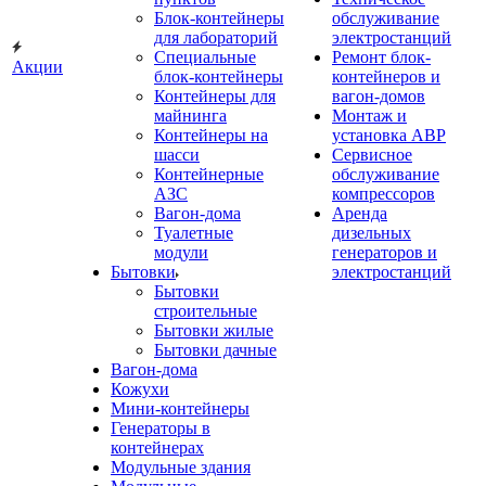
Блок-контейнеры
обслуживание
для лабораторий
электростанций
Специальные
Ремонт блок-
Акции
блок-контейнеры
контейнеров и
Контейнеры для
вагон-домов
майнинга
Монтаж и
Контейнеры на
установка АВР
шасси
Сервисное
Контейнерные
обслуживание
АЗС
компрессоров
Вагон-дома
Аренда
Туалетные
дизельных
модули
генераторов и
Бытовки
электростанций
Бытовки
строительные
Бытовки жилые
Бытовки дачные
Вагон-дома
Кожухи
Мини-контейнеры
Генераторы в
контейнерах
Модульные здания