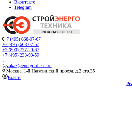
Вконтакте
Telegram
+7 (495) 668-07-67
+7 (495) 668-07-67
+7 (800) 777-29-67
+7 (495) 233-93-59
@
zakaz@energo-diesel.ru
Москва, 1-й Нагатинский проезд, д.2 стр.35
Войти
Ре