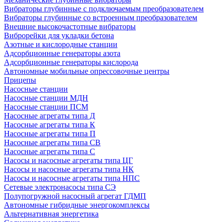
Вибраторы глубинные с подключаемым преобразователем
Вибраторы глубинные со встроенным преобразователем
Внешние высокочастотные вибраторы
Виброрейки для укладки бетона
Азотные и кислородные станции
Адсорбционные генераторы азота
Адсорбционные генераторы кислорода
Автономные мобильные опрессовочные центры
Прицепы
Насосные станции
Насосные станции МДН
Насосные станции ПСМ
Насосные агрегаты типа Д
Насосные агрегаты типа К
Насосные агрегаты типа П
Насосные агрегаты типа СВ
Насосные агрегаты типа С
Насосы и насосные агрегаты типа ЦГ
Насосы и насосные агрегаты типа НК
Насосы и насосные агрегаты типа НПС
Сетевые электронасосы типа СЭ
Полупогружной насосный агрегат ГДМП
Автономные гибридные энергокомплексы
Альтернативная энергетика