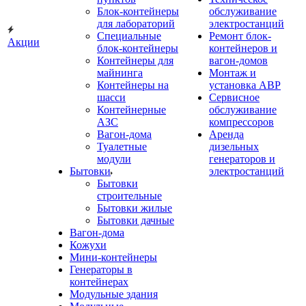
Блок-контейнеры
обслуживание
для лабораторий
электростанций
Специальные
Ремонт блок-
Акции
блок-контейнеры
контейнеров и
Контейнеры для
вагон-домов
майнинга
Монтаж и
Контейнеры на
установка АВР
шасси
Сервисное
Контейнерные
обслуживание
АЗС
компрессоров
Вагон-дома
Аренда
Туалетные
дизельных
модули
генераторов и
Бытовки
электростанций
Бытовки
строительные
Бытовки жилые
Бытовки дачные
Вагон-дома
Кожухи
Мини-контейнеры
Генераторы в
контейнерах
Модульные здания