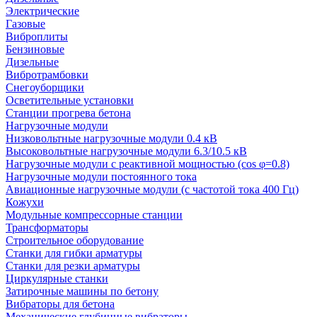
Электрические
Газовые
Виброплиты
Бензиновые
Дизельные
Вибротрамбовки
Снегоуборщики
Осветительные установки
Станции прогрева бетона
Нагрузочные модули
Низковольтные нагрузочные модули 0.4 кВ
Высоковольтные нагрузочные модули 6.3/10.5 кВ
Нагрузочные модули с реактивной мощностью (cos φ=0.8)
Нагрузочные модули постоянного тока
Авиационные нагрузочные модули (с частотой тока 400 Гц)
Кожухи
Модульные компрессорные станции
Трансформаторы
Строительное оборудование
Станки для гибки арматуры
Станки для резки арматуры
Циркулярные станки
Затирочные машины по бетону
Вибраторы для бетона
Механические глубинные вибраторы