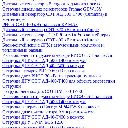
Дизельные генераторы Energo для дачного поселка
Отгрузка дизельных генераторов Pramac GВW15Y
Дизельный генератор СЭТ АД-300-Т400 (Cummins) в
контейнере
РИСЭ СЭТ 400 кВт на шасси КАМАЗ
Дизельный генератор СЭТ 320 кВт в контейнере
Дизельные генераторы СЭТ 30 и 60 кВт в контейнерах
Дизельный генератор СЭТ 400 кВт в контейнере
Блок-контейнеры с ДГУ, нагрузочными модулями и
топливными баками
Изготовлены и отгружены четыре РИСЭ СЭТ на шасси
Отгрузка ДГУ СЭТ АД-500-Т400 в кожухе
Отгрузка ДГУ СЭТ АД-40-Т400 в кожухе
Отгрузка четырех РИСЭ 60 кВт на шасси
Отгрузка двух РИСЭ 30 кВт на тракторном шасси
Отгрузка ДГУ СЭТ АД-400-Т400 для объекта энергетики
Отгрузки
Нагрузочный модуль СЭТ НМ-100-Т400
Изготовлены и отгружены четыре РИСЭ СЭТ на шасси
Отгрузка ДГУ СЭТ АД-500-Т400 в кожухе
Отгрузка генератора Energo MP44FW-S в кожухе
Отгрузка дизель-генератора Амперос в кожухе
Отгрузка ДГУ СЭТ АД-40-Т400 в кожухе
Отгрузка ДГУ TWIN ECS 1250
Отгрузка четырех РИСЭ 60 кВт на шасси