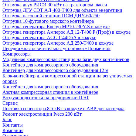
Отгрузка двух РИСЭ 30 кВт на тракторном шасси
Отгрузка ДГУ СЭТ АД-400-Т400 для объекта энергетики
Отгрузка насосной станции ПСМ ДНУ-60/250
Отгрузка 10-футового морского контейнера
Отгрузка генератора Energo MP10-230Y-S в кожухе
Отгрузка генератора Амперос АД 12-Т400 P (Проф) в кожухе
Отгрузка генератора AGG C44D5A в кожухе
Отгрузка генератора Амперос АД 250-Т400 в кожухе
Передвижная осветительная установка «Прометей»
Компрессоры
Модульная компрессорная станция на базе двух контейнеров
Контейнер для компрессорного оборудования
Контейнер для компрессорного оборудования 12 м
Блок-контейнер для компрессорной станции на регулируемых
опорах
Контейнер для компрессорного оборудования
Азотная компрессорная станция в контейнере
Воздухоподготовка на предприятии ПЭТ
Сервис
Поставка генератора 8.5 кВт в кожухе с АВР для коттеджа
Ремонт электростанции Iveco 200 кВт
Блог
Контакты
Компания
О компании