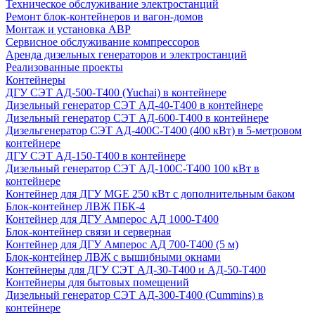
Техническое обслуживание электростанций
Ремонт блок-контейнеров и вагон-домов
Монтаж и установка АВР
Сервисное обслуживание компрессоров
Аренда дизельных генераторов и электростанций
Реализованные проекты
Контейнеры
ДГУ СЭТ АД-500-Т400 (Yuchai) в контейнере
Дизельный генератор СЭТ АД-40-Т400 в контейнере
Дизельный генератор СЭТ АД-600-Т400 в контейнере
Дизельгенератор СЭТ АД-400С-Т400 (400 кВт) в 5-метровом
контейнере
ДГУ СЭТ АД-150-Т400 в контейнере
Дизельный генератор СЭТ АД-100С-Т400 100 кВт в
контейнере
Контейнер для ДГУ MGE 250 кВт с дополнительным баком
Блок-контейнер ЛВЖ ПБК-4
Контейнер для ДГУ Амперос АД 1000-Т400
Блок-контейнер связи и серверная
Контейнер для ДГУ Амперос АД 700-Т400 (5 м)
Блок-контейнер ЛВЖ с вышибными окнами
Контейнеры для ДГУ СЭТ АД-30-Т400 и АД-50-Т400
Контейнеры для бытовых помещений
Дизельный генератор СЭТ АД-300-Т400 (Cummins) в
контейнере