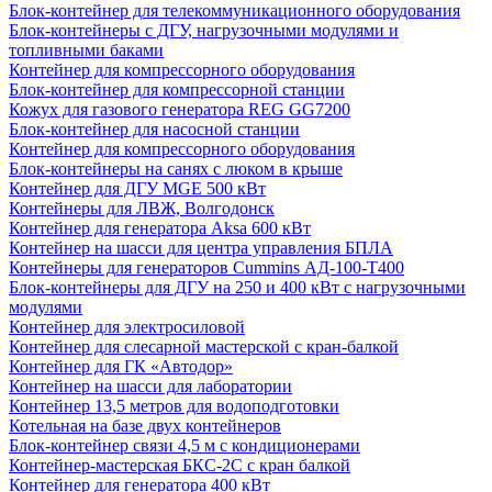
Блок-контейнер для телекоммуникационного оборудования
Блок-контейнеры с ДГУ, нагрузочными модулями и
топливными баками
Контейнер для компрессорного оборудования
Блок-контейнер для компрессорной станции
Кожух для газового генератора REG GG7200
Блок-контейнер для насосной станции
Контейнер для компрессорного оборудования
Блок-контейнеры на санях с люком в крыше
Контейнер для ДГУ MGE 500 кВт
Контейнеры для ЛВЖ, Волгодонск
Контейнер для генератора Aksa 600 кВт
Контейнер на шасси для центра управления БПЛА
Контейнеры для генераторов Cummins АД-100-Т400
Блок-контейнеры для ДГУ на 250 и 400 кВт с нагрузочными
модулями
Контейнер для электросиловой
Контейнер для слесарной мастерской с кран-балкой
Контейнер для ГК «Автодор»
Контейнер на шасси для лаборатории
Контейнер 13,5 метров для водоподготовки
Котельная на базе двух контейнеров
Блок-контейнер связи 4,5 м с кондиционерами
Контейнер-мастерская БКС-2С с кран балкой
Контейнер для генератора 400 кВт