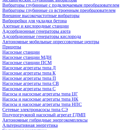
Вибраторы глубинные с подключаемым преобразователем
Вибраторы глубинные со встроенным преобразователем
Внешние высокочастотные вибраторы
Виброрейки для укладки бетона
Азотные и кислородные станции
Адсорбционные генераторы азота
Адсорбционные генераторы кислорода
Автономные мобильные опрессовочные центры
Прицепы
Насосные станции
Насосные станции МДН
Насосные станции ПСМ
Насосные агрегаты типа Д
Насосные агрегаты типа К
Насосные агрегаты типа П
Насосные агрегаты типа СВ
Насосные агрегаты типа С
Насосы и насосные агрегаты типа ЦГ
Насосы и насосные агрегаты типа НК
Насосы и насосные агрегаты типа НПС
Сетевые электронасосы типа СЭ
Полупогружной насосный агрегат ГДМП
Автономные гибридные энергокомплексы
Альтернативная энергетика