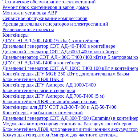
Техническое обслуживание электростанций
Ремонт блок-контейнеров и вагон-домов
Монтаж и установка АВР
Сервисное обслуживание компрессоров
Аренда дизельных генераторов и электростанций
Реализованные проекты
Контейнеры
ДГУ СЭТ АД-500-Т400 (Yuchai) в контейнере
Дизельный генератор СЭТ АД-40-Т400 в контейнере
Дизельный генератор СЭТ АД-600-Т400 в контейнере
Дизельгенератор СЭТ АД-400С-Т400 (400 кВт) в 5-метровом к
ДГУ СЭТ АД-150-Т400 в контейнере
Дизельный генератор СЭТ АД-100С-Т400 100 кВт в контейнер
Контейнер для ДГУ MGE 250 кВт с дополнительным баком
Блок-контейнер ЛВЖ ПБК-4
Контейнер для ДГУ Амперос АД 1000-Т400
Блок-контейнер связи и серверная
Контейнер для ДГУ Амперос АД 700-Т400 (5 м)
Блок-контейнер ЛВЖ с вышибными окнами
Контейнеры для ДГУ СЭТ АД-30-Т400 и АД-50-Т400
Контейнеры для бытовых помещений
Дизельный генератор СЭТ АД-300-Т400 (Cummins) в контейне
Модульная компрессорная станция на базе двух контейнеров
Блок-контейнер ЛВЖ для хранения литий-ионных аккумулятор
Кожух для генератора Амперос для частного коттеджа