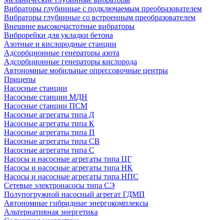
Вибраторы глубинные с подключаемым преобразователем
Вибраторы глубинные со встроенным преобразователем
Внешние высокочастотные вибраторы
Виброрейки для укладки бетона
Азотные и кислородные станции
Адсорбционные генераторы азота
Адсорбционные генераторы кислорода
Автономные мобильные опрессовочные центры
Прицепы
Насосные станции
Насосные станции МДН
Насосные станции ПСМ
Насосные агрегаты типа Д
Насосные агрегаты типа К
Насосные агрегаты типа П
Насосные агрегаты типа СВ
Насосные агрегаты типа С
Насосы и насосные агрегаты типа ЦГ
Насосы и насосные агрегаты типа НК
Насосы и насосные агрегаты типа НПС
Сетевые электронасосы типа СЭ
Полупогружной насосный агрегат ГДМП
Автономные гибридные энергокомплексы
Альтернативная энергетика