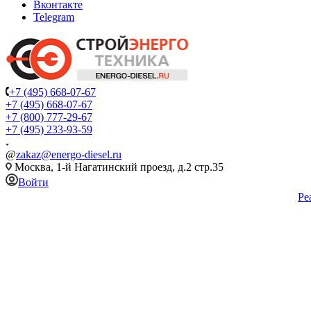
Вконтакте
Telegram
+7 (495) 668-07-67
+7 (495) 668-07-67
+7 (800) 777-29-67
+7 (495) 233-93-59
@
zakaz@energo-diesel.ru
Москва, 1-й Нагатинский проезд, д.2 стр.35
Войти
Ре