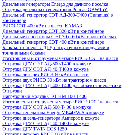
Дизельные генераторы Energo для дачного поселка
Отгрузка дизельных генераторов Pramac GВW15Y
Дизельный генератор СЭТ АД-300-Т400 (Cummins) в
контейнере
РИСЭ СЭТ 400 кВт на шасси КАМАЗ
Дизельный генератор СЭТ 320 кВт в контейнере
Дизельные генераторы СЭТ 30 и 60 кВт в контейнерах
Дизельный генератор СЭТ 400 кВт в контейнере
Блок-контейнеры с ДГУ, нагрузочными модулями и
топливными баками
Изготовлены и отгружены четыре РИСЭ СЭТ на шасси
Отгрузка ДГУ СЭТ АД-500-Т400 в кожухе
Отгрузка ДГУ СЭТ АД-40-Т400 в кожухе
Отгрузка четырех РИСЭ 60 кВт на шасси
Отгрузка двух РИСЭ 30 кВт на тракторном шасси
Отгрузка ДГУ СЭТ АД-400-Т400 для объекта энергетики
Отгрузки
Нагрузочный модуль СЭТ НМ-100-Т400
Изготовлены и отгружены четыре РИСЭ СЭТ на шасси
Отгрузка ДГУ СЭТ АД-500-Т400 в кожухе
Отгрузка генератора Energo MP44FW-S в кожухе
Отгрузка дизель-генератора Амперос в кожухе
Отгрузка ДГУ СЭТ АД-40-Т400 в кожухе
Отгрузка ДГУ TWIN ECS 1250
Отгрузка четырех РИСЭ 60 кВт на шасси