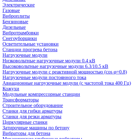
Электрические
Газовые
Виброплиты
Бензиновые
Дизельные
Вибротрамбовки
Снегоуборщики
Осветительные установки
Станции прогрева бетона
Нагрузочные модули
Низковольтные нагрузочные модули 0.4 кВ
Высоковольтные нагрузочные модули 6.3/10.5 кВ
Нагрузочные модули с реактивной мощностью (cos φ=0.8)
Нагрузочные модули постоянного тока
Авиационные нагрузочные модули (с частотой тока 400 Гц)
Кожухи
Модульные компрессорные станции
Трансформаторы
Строительное оборудование
Станки для гибки арматуры
Станки для резки арматуры
Циркулярные станки
Затирочные машины по бетону
Вибраторы для бетона
Механические глубинные вибраторы