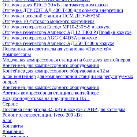
Отгрузка двух РИСЭ 30 кВт на тракторном шасси
Отгрузка ДГУ СЭТ АД-400-Т400 для объекта энергетики
Отгрузка насосной станции ПСМ ДНУ-60/250
Отгрузка 10-футового морского контейнера
Отгрузка генератора Energo MP10-230Y-S в кожухе
Отгрузка генератора Амперос АД 12-Т400 P (Проф) в кожухе
Отгрузка генератора AGG C44D5A в кожухе
Отгрузка генератора Амперос АД 250-Т400 в кожухе
Передвижная осветительная установка «Прометей»
Компрессоры
Модульная компрессорная станция на базе двух контейнеров
Контейнер для компрессорного оборудования
Контейнер для компрессорного оборудования 12 м
Блок-контейнер для компрессорной станции на регулируемых
опорах
Контейнер для компрессорного оборудования
Азотная компрессорная станция в контейнере
Воздухоподготовка на предприятии ПЭТ
Сервис
Поставка генератора 8.5 кВт в кожухе с АВР для коттеджа
Ремонт электростанции Iveco 200 кВт
Блог
Контакты
Компания
О компании