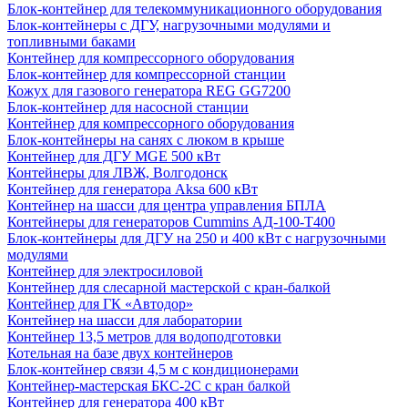
Блок-контейнер для телекоммуникационного оборудования
Блок-контейнеры с ДГУ, нагрузочными модулями и
топливными баками
Контейнер для компрессорного оборудования
Блок-контейнер для компрессорной станции
Кожух для газового генератора REG GG7200
Блок-контейнер для насосной станции
Контейнер для компрессорного оборудования
Блок-контейнеры на санях с люком в крыше
Контейнер для ДГУ MGE 500 кВт
Контейнеры для ЛВЖ, Волгодонск
Контейнер для генератора Aksa 600 кВт
Контейнер на шасси для центра управления БПЛА
Контейнеры для генераторов Cummins АД-100-Т400
Блок-контейнеры для ДГУ на 250 и 400 кВт с нагрузочными
модулями
Контейнер для электросиловой
Контейнер для слесарной мастерской с кран-балкой
Контейнер для ГК «Автодор»
Контейнер на шасси для лаборатории
Контейнер 13,5 метров для водоподготовки
Котельная на базе двух контейнеров
Блок-контейнер связи 4,5 м с кондиционерами
Контейнер-мастерская БКС-2С с кран балкой
Контейнер для генератора 400 кВт