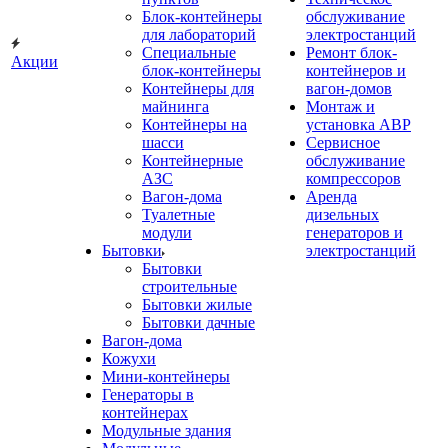
Блок-контейнеры
обслуживание
для лабораторий
электростанций
Специальные
Ремонт блок-
Акции
блок-контейнеры
контейнеров и
Контейнеры для
вагон-домов
майнинга
Монтаж и
Контейнеры на
установка АВР
шасси
Сервисное
Контейнерные
обслуживание
АЗС
компрессоров
Вагон-дома
Аренда
Туалетные
дизельных
модули
генераторов и
Бытовки
электростанций
Бытовки
строительные
Бытовки жилые
Бытовки дачные
Вагон-дома
Кожухи
Мини-контейнеры
Генераторы в
контейнерах
Модульные здания