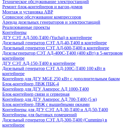
Техническое обслуживание электростанций
Ремонт блок-контейнеров и вагон-домов
Монтаж и установка АВР
Сервисное обслуживание компрессоров
Аренда дизельных генераторов и электростанций
Реализованные проекты
Контейнеры
ДГУ СЭТ АД-500-Т400 (Yuchai) в контейнере
Дизельный генератор СЭТ АД-40-Т400 в контейнере
Дизельный генератор СЭТ АД-600-Т400 в контейнере
Дизельгенератор СЭТ АД-400С-Т400 (400 кВт) в 5-метровом
контейнере
ДГУ СЭТ АД-150-Т400 в контейнере
Дизельный генератор СЭТ АД-100С-Т400 100 кВт в
контейнере
Контейнер для ДГУ MGE 250 кВт с дополнительным баком
Блок-контейнер ЛВЖ ПБК-4
Контейнер для ДГУ Амперос АД 1000-Т400
Блок-контейнер связи и серверная
Контейнер для ДГУ Амперос АД 700-Т400 (5 м)
Блок-контейнер ЛВЖ с вышибными окнами
Контейнеры для ДГУ СЭТ АД-30-Т400 и АД-50-Т400
Контейнеры для бытовых помещений
Дизельный генератор СЭТ АД-300-Т400 (Cummins) в
контейнере