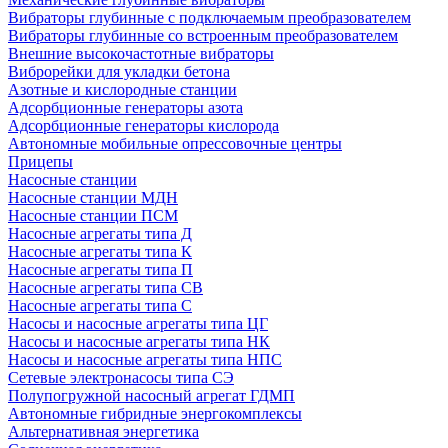
Вибраторы глубинные с подключаемым преобразователем
Вибраторы глубинные со встроенным преобразователем
Внешние высокочастотные вибраторы
Виброрейки для укладки бетона
Азотные и кислородные станции
Адсорбционные генераторы азота
Адсорбционные генераторы кислорода
Автономные мобильные опрессовочные центры
Прицепы
Насосные станции
Насосные станции МДН
Насосные станции ПСМ
Насосные агрегаты типа Д
Насосные агрегаты типа К
Насосные агрегаты типа П
Насосные агрегаты типа СВ
Насосные агрегаты типа С
Насосы и насосные агрегаты типа ЦГ
Насосы и насосные агрегаты типа НК
Насосы и насосные агрегаты типа НПС
Сетевые электронасосы типа СЭ
Полупогружной насосный агрегат ГДМП
Автономные гибридные энергокомплексы
Альтернативная энергетика