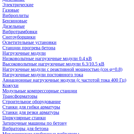
Электрические
Газовые
Виброплиты
Бензиновые
Дизельные
Вибротрамбовки
Снегоуборщики
Осветительные установки
Станции прогрева бетона
Нагрузочные модули
Низковольтные нагрузочные модули 0.4 кВ
Высоковольтные нагрузочные модули 6.3/10.5 кВ
Нагрузочные модули с реактивной мощностью (cos φ=0.8)
Нагрузочные модули постоянного тока
Авиационные нагрузочные модули (с частотой тока 400 Гц)
Кожухи
Модульные компрессорные станции
Трансформаторы
Строительное оборудование
Станки для гибки арматуры
Станки для резки арматуры
Циркулярные станки
Затирочные машины по бетону
Вибраторы для бетона
Механические глубинные вибраторы