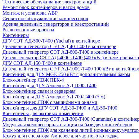
Техническое обслуживание электростанций
Ремонт блок-контейнеров и вагон-домов
Монтаж и установка АВР
Сервисное обслуживание компрессоров
Аренда дизельных генераторов и электростанций
Реализованные проекты
Контейнеры
ДГУ СЭТ АД-500-Т400 (Yuchai) в контейнере
Дизельный генератор СЭТ АД-40-Т400 в контейнере
Дизельный генератор СЭТ АД-600-Т400 в контейнере
Дизельгенератор СЭТ АД-400С-Т400 (400 кВт) в 5-метровом к
ДГУ СЭТ АД-150-Т400 в контейнере
Дизельный генератор СЭТ АД-100С-Т400 100 кВт в контейнер
Контейнер для ДГУ MGE 250 кВт с дополнительным баком
Блок-контейнер ЛВЖ ПБК-4
Контейнер для ДГУ Амперос АД 1000-Т400
Блок-контейнер связи и серверная
Контейнер для ДГУ Амперос АД 700-Т400 (5 м)
Блок-контейнер ЛВЖ с вышибными окнами
Контейнеры для ДГУ СЭТ АД-30-Т400 и АД-50-Т400
Контейнеры для бытовых помещений
Дизельный генератор СЭТ АД-300-Т400 (Cummins) в контейне
Модульная компрессорная станция на базе двух контейнеров
Блок-контейнер ЛВЖ для хранения литий-ионных аккумулятор
Кожух для генератора Амперос для частного коттеджа