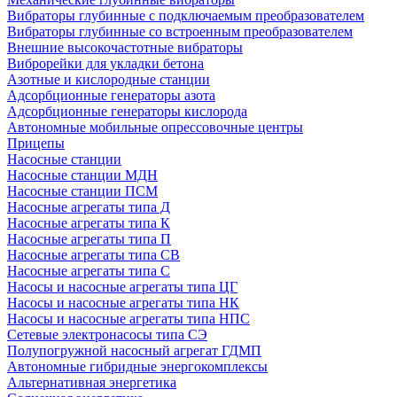
Вибраторы глубинные с подключаемым преобразователем
Вибраторы глубинные со встроенным преобразователем
Внешние высокочастотные вибраторы
Виброрейки для укладки бетона
Азотные и кислородные станции
Адсорбционные генераторы азота
Адсорбционные генераторы кислорода
Автономные мобильные опрессовочные центры
Прицепы
Насосные станции
Насосные станции МДН
Насосные станции ПСМ
Насосные агрегаты типа Д
Насосные агрегаты типа К
Насосные агрегаты типа П
Насосные агрегаты типа СВ
Насосные агрегаты типа С
Насосы и насосные агрегаты типа ЦГ
Насосы и насосные агрегаты типа НК
Насосы и насосные агрегаты типа НПС
Сетевые электронасосы типа СЭ
Полупогружной насосный агрегат ГДМП
Автономные гибридные энергокомплексы
Альтернативная энергетика