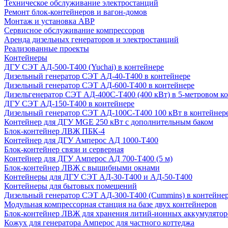
Техническое обслуживание электростанций
Ремонт блок-контейнеров и вагон-домов
Монтаж и установка АВР
Сервисное обслуживание компрессоров
Аренда дизельных генераторов и электростанций
Реализованные проекты
Контейнеры
ДГУ СЭТ АД-500-Т400 (Yuchai) в контейнере
Дизельный генератор СЭТ АД-40-Т400 в контейнере
Дизельный генератор СЭТ АД-600-Т400 в контейнере
Дизельгенератор СЭТ АД-400С-Т400 (400 кВт) в 5-метровом к
ДГУ СЭТ АД-150-Т400 в контейнере
Дизельный генератор СЭТ АД-100С-Т400 100 кВт в контейнер
Контейнер для ДГУ MGE 250 кВт с дополнительным баком
Блок-контейнер ЛВЖ ПБК-4
Контейнер для ДГУ Амперос АД 1000-Т400
Блок-контейнер связи и серверная
Контейнер для ДГУ Амперос АД 700-Т400 (5 м)
Блок-контейнер ЛВЖ с вышибными окнами
Контейнеры для ДГУ СЭТ АД-30-Т400 и АД-50-Т400
Контейнеры для бытовых помещений
Дизельный генератор СЭТ АД-300-Т400 (Cummins) в контейне
Модульная компрессорная станция на базе двух контейнеров
Блок-контейнер ЛВЖ для хранения литий-ионных аккумулятор
Кожух для генератора Амперос для частного коттеджа