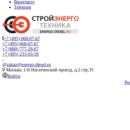
Вконтакте
Telegram
+7 (495) 668-07-67
+7 (495) 668-07-67
+7 (800) 777-29-67
+7 (495) 233-93-59
@
zakaz@energo-diesel.ru
Москва, 1-й Нагатинский проезд, д.2 стр.35
Войти
Ре