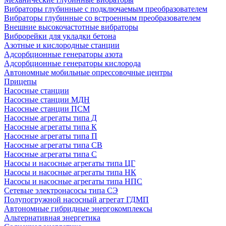
Вибраторы глубинные с подключаемым преобразователем
Вибраторы глубинные со встроенным преобразователем
Внешние высокочастотные вибраторы
Виброрейки для укладки бетона
Азотные и кислородные станции
Адсорбционные генераторы азота
Адсорбционные генераторы кислорода
Автономные мобильные опрессовочные центры
Прицепы
Насосные станции
Насосные станции МДН
Насосные станции ПСМ
Насосные агрегаты типа Д
Насосные агрегаты типа К
Насосные агрегаты типа П
Насосные агрегаты типа СВ
Насосные агрегаты типа С
Насосы и насосные агрегаты типа ЦГ
Насосы и насосные агрегаты типа НК
Насосы и насосные агрегаты типа НПС
Сетевые электронасосы типа СЭ
Полупогружной насосный агрегат ГДМП
Автономные гибридные энергокомплексы
Альтернативная энергетика