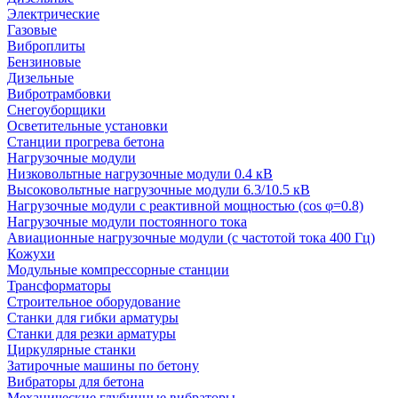
Электрические
Газовые
Виброплиты
Бензиновые
Дизельные
Вибротрамбовки
Снегоуборщики
Осветительные установки
Станции прогрева бетона
Нагрузочные модули
Низковольтные нагрузочные модули 0.4 кВ
Высоковольтные нагрузочные модули 6.3/10.5 кВ
Нагрузочные модули с реактивной мощностью (cos φ=0.8)
Нагрузочные модули постоянного тока
Авиационные нагрузочные модули (с частотой тока 400 Гц)
Кожухи
Модульные компрессорные станции
Трансформаторы
Строительное оборудование
Станки для гибки арматуры
Станки для резки арматуры
Циркулярные станки
Затирочные машины по бетону
Вибраторы для бетона
Механические глубинные вибраторы