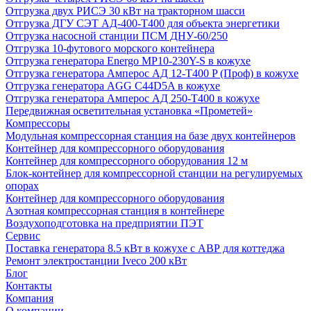
Отгрузка двух РИСЭ 30 кВт на тракторном шасси
Отгрузка ДГУ СЭТ АД-400-Т400 для объекта энергетики
Отгрузка насосной станции ПСМ ДНУ-60/250
Отгрузка 10-футового морского контейнера
Отгрузка генератора Energo MP10-230Y-S в кожухе
Отгрузка генератора Амперос АД 12-Т400 P (Проф) в кожухе
Отгрузка генератора AGG C44D5A в кожухе
Отгрузка генератора Амперос АД 250-Т400 в кожухе
Передвижная осветительная установка «Прометей»
Компрессоры
Модульная компрессорная станция на базе двух контейнеров
Контейнер для компрессорного оборудования
Контейнер для компрессорного оборудования 12 м
Блок-контейнер для компрессорной станции на регулируемых
опорах
Контейнер для компрессорного оборудования
Азотная компрессорная станция в контейнере
Воздухоподготовка на предприятии ПЭТ
Сервис
Поставка генератора 8.5 кВт в кожухе с АВР для коттеджа
Ремонт электростанции Iveco 200 кВт
Блог
Контакты
Компания
О компании