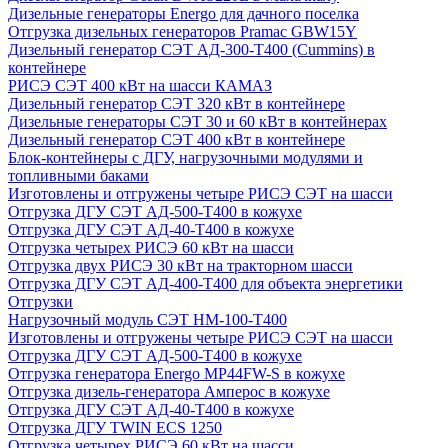
Дизельные генераторы Energo для дачного поселка
Отгрузка дизельных генераторов Pramac GВW15Y
Дизельный генератор СЭТ АД-300-Т400 (Cummins) в
контейнере
РИСЭ СЭТ 400 кВт на шасси КАМАЗ
Дизельный генератор СЭТ 320 кВт в контейнере
Дизельные генераторы СЭТ 30 и 60 кВт в контейнерах
Дизельный генератор СЭТ 400 кВт в контейнере
Блок-контейнеры с ДГУ, нагрузочными модулями и
топливными баками
Изготовлены и отгружены четыре РИСЭ СЭТ на шасси
Отгрузка ДГУ СЭТ АД-500-Т400 в кожухе
Отгрузка ДГУ СЭТ АД-40-Т400 в кожухе
Отгрузка четырех РИСЭ 60 кВт на шасси
Отгрузка двух РИСЭ 30 кВт на тракторном шасси
Отгрузка ДГУ СЭТ АД-400-Т400 для объекта энергетики
Отгрузки
Нагрузочный модуль СЭТ НМ-100-Т400
Изготовлены и отгружены четыре РИСЭ СЭТ на шасси
Отгрузка ДГУ СЭТ АД-500-Т400 в кожухе
Отгрузка генератора Energo MP44FW-S в кожухе
Отгрузка дизель-генератора Амперос в кожухе
Отгрузка ДГУ СЭТ АД-40-Т400 в кожухе
Отгрузка ДГУ TWIN ECS 1250
Отгрузка четырех РИСЭ 60 кВт на шасси