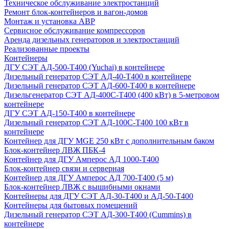
Техническое обслуживание электростанций
Ремонт блок-контейнеров и вагон-домов
Монтаж и установка АВР
Сервисное обслуживание компрессоров
Аренда дизельных генераторов и электростанций
Реализованные проекты
Контейнеры
ДГУ СЭТ АД-500-Т400 (Yuchai) в контейнере
Дизельный генератор СЭТ АД-40-Т400 в контейнере
Дизельный генератор СЭТ АД-600-Т400 в контейнере
Дизельгенератор СЭТ АД-400С-Т400 (400 кВт) в 5-метровом
контейнере
ДГУ СЭТ АД-150-Т400 в контейнере
Дизельный генератор СЭТ АД-100С-Т400 100 кВт в
контейнере
Контейнер для ДГУ MGE 250 кВт с дополнительным баком
Блок-контейнер ЛВЖ ПБК-4
Контейнер для ДГУ Амперос АД 1000-Т400
Блок-контейнер связи и серверная
Контейнер для ДГУ Амперос АД 700-Т400 (5 м)
Блок-контейнер ЛВЖ с вышибными окнами
Контейнеры для ДГУ СЭТ АД-30-Т400 и АД-50-Т400
Контейнеры для бытовых помещений
Дизельный генератор СЭТ АД-300-Т400 (Cummins) в
контейнере