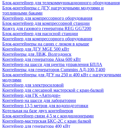
Блок-контейнер для телекоммуникационного оборудования
Блок-контейнеры с ДГУ, нагрузочными модулями и
топливными баками
Контейнер для компрессорного оборудования
Блок-контейнер для компрессорной станции
Кожух для газового генератора REG GG7200
Блок-контейнер для насосной станции
Контейнер для компрессорного оборудования
Блок-контейнеры на санях с люком в крыше
Контейнер для ДГУ MGE 500 кВт
Контейнеры для ЛВЖ, Волгодонск
Контейнер для генератора Aksa 600 кВт
Контейнер на шасси для центра управления БПЛА
Контейнеры для генераторов Cummins АД-100-Т400
Блок-контейнеры для ДГУ на 250 и 400 кВт с нагрузочными
модулями
Контейнер для электросиловой
Контейнер для слесарной мастерской с кран-балкой
Контейнер для ГК «Автодор»
Контейнер на шасси для лаборатории
Контейнер 13,5 метров для водоподготовки
Котельная на базе двух контейнеров
Блок-контейнер связи 4,5 м с кондиционерами
Контейнер-мастерская БКС-2С с кран балкой
Контейнер для генератора 400 кВт