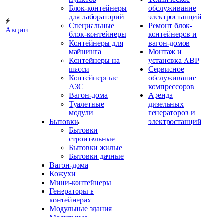
Блок-контейнеры
обслуживание
для лабораторий
электростанций
Специальные
Ремонт блок-
Акции
блок-контейнеры
контейнеров и
Контейнеры для
вагон-домов
майнинга
Монтаж и
Контейнеры на
установка АВР
шасси
Сервисное
Контейнерные
обслуживание
АЗС
компрессоров
Вагон-дома
Аренда
Туалетные
дизельных
модули
генераторов и
Бытовки
электростанций
Бытовки
строительные
Бытовки жилые
Бытовки дачные
Вагон-дома
Кожухи
Мини-контейнеры
Генераторы в
контейнерах
Модульные здания