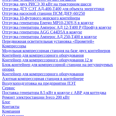
Отгрузка двух РИСЭ 30 кВт на тракторном шасси
Отгрузка ДГУ СЭТ АД-400-Т400 для объекта энергетики
Отгрузка насосной станции ПСМ ДНУ-60/250
Отгрузка 10-футового морского контейнера
Отгрузка генератора Energo MP10-230Y-S в кожухе
Отгрузка генератора Амперос АД 12-Т400 P (Проф) в кожухе
Отгрузка генератора AGG C44D5A в кожухе
Отгрузка генератора Амперос АД 250-Т400 в кожухе
Передвижная осветительная установка «Прометей»
Компрессоры
Модульная компрессорная станция на базе двух контейнеров
Контейнер для компрессорного оборудования
Контейнер для компрессорного оборудования 12 м
Блок-контейнер для компрессорной станции на регулируемых
опорах
Контейнер для компрессорного оборудования
Азотная компрессорная станция в контейнере
Воздухоподготовка на предприятии ПЭТ
Сервис
Поставка генератора 8.5 кВт в кожухе с АВР для коттеджа
Ремонт электростанции Iveco 200 кВт
Блог
Контакты
Компания
О компании