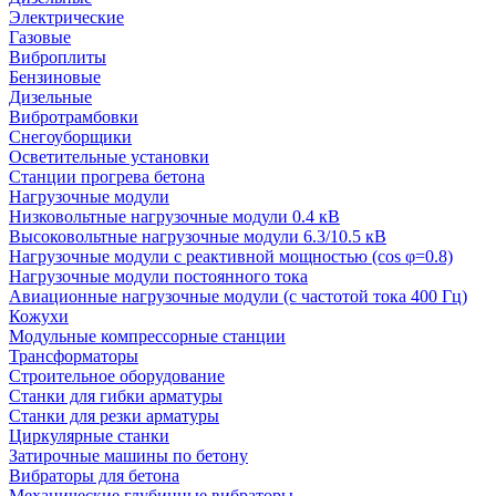
Электрические
Газовые
Виброплиты
Бензиновые
Дизельные
Вибротрамбовки
Снегоуборщики
Осветительные установки
Станции прогрева бетона
Нагрузочные модули
Низковольтные нагрузочные модули 0.4 кВ
Высоковольтные нагрузочные модули 6.3/10.5 кВ
Нагрузочные модули с реактивной мощностью (cos φ=0.8)
Нагрузочные модули постоянного тока
Авиационные нагрузочные модули (с частотой тока 400 Гц)
Кожухи
Модульные компрессорные станции
Трансформаторы
Строительное оборудование
Станки для гибки арматуры
Станки для резки арматуры
Циркулярные станки
Затирочные машины по бетону
Вибраторы для бетона
Механические глубинные вибраторы