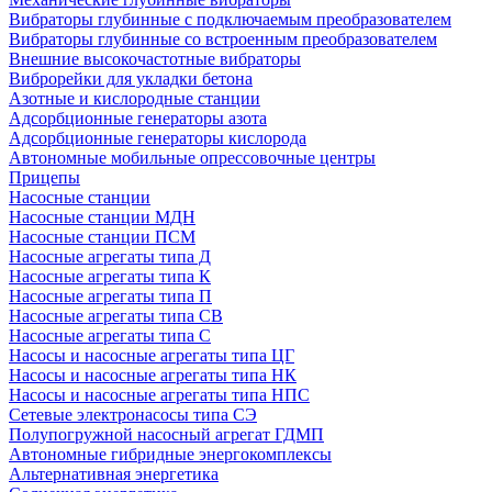
Вибраторы глубинные с подключаемым преобразователем
Вибраторы глубинные со встроенным преобразователем
Внешние высокочастотные вибраторы
Виброрейки для укладки бетона
Азотные и кислородные станции
Адсорбционные генераторы азота
Адсорбционные генераторы кислорода
Автономные мобильные опрессовочные центры
Прицепы
Насосные станции
Насосные станции МДН
Насосные станции ПСМ
Насосные агрегаты типа Д
Насосные агрегаты типа К
Насосные агрегаты типа П
Насосные агрегаты типа СВ
Насосные агрегаты типа С
Насосы и насосные агрегаты типа ЦГ
Насосы и насосные агрегаты типа НК
Насосы и насосные агрегаты типа НПС
Сетевые электронасосы типа СЭ
Полупогружной насосный агрегат ГДМП
Автономные гибридные энергокомплексы
Альтернативная энергетика