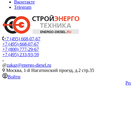
Вконтакте
Telegram
+7 (495) 668-07-67
+7 (495) 668-07-67
+7 (800) 777-29-67
+7 (495) 233-93-59
@
zakaz@energo-diesel.ru
Москва, 1-й Нагатинский проезд, д.2 стр.35
Войти
Ре