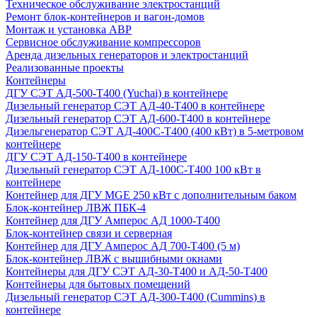
Техническое обслуживание электростанций
Ремонт блок-контейнеров и вагон-домов
Монтаж и установка АВР
Сервисное обслуживание компрессоров
Аренда дизельных генераторов и электростанций
Реализованные проекты
Контейнеры
ДГУ СЭТ АД-500-Т400 (Yuchai) в контейнере
Дизельный генератор СЭТ АД-40-Т400 в контейнере
Дизельный генератор СЭТ АД-600-Т400 в контейнере
Дизельгенератор СЭТ АД-400С-Т400 (400 кВт) в 5-метровом
контейнере
ДГУ СЭТ АД-150-Т400 в контейнере
Дизельный генератор СЭТ АД-100С-Т400 100 кВт в
контейнере
Контейнер для ДГУ MGE 250 кВт с дополнительным баком
Блок-контейнер ЛВЖ ПБК-4
Контейнер для ДГУ Амперос АД 1000-Т400
Блок-контейнер связи и серверная
Контейнер для ДГУ Амперос АД 700-Т400 (5 м)
Блок-контейнер ЛВЖ с вышибными окнами
Контейнеры для ДГУ СЭТ АД-30-Т400 и АД-50-Т400
Контейнеры для бытовых помещений
Дизельный генератор СЭТ АД-300-Т400 (Cummins) в
контейнере