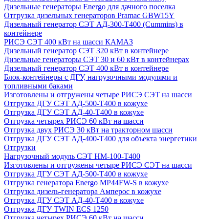
Дизельные генераторы Energo для дачного поселка
Отгрузка дизельных генераторов Pramac GВW15Y
Дизельный генератор СЭТ АД-300-Т400 (Cummins) в
контейнере
РИСЭ СЭТ 400 кВт на шасси КАМАЗ
Дизельный генератор СЭТ 320 кВт в контейнере
Дизельные генераторы СЭТ 30 и 60 кВт в контейнерах
Дизельный генератор СЭТ 400 кВт в контейнере
Блок-контейнеры с ДГУ, нагрузочными модулями и
топливными баками
Изготовлены и отгружены четыре РИСЭ СЭТ на шасси
Отгрузка ДГУ СЭТ АД-500-Т400 в кожухе
Отгрузка ДГУ СЭТ АД-40-Т400 в кожухе
Отгрузка четырех РИСЭ 60 кВт на шасси
Отгрузка двух РИСЭ 30 кВт на тракторном шасси
Отгрузка ДГУ СЭТ АД-400-Т400 для объекта энергетики
Отгрузки
Нагрузочный модуль СЭТ НМ-100-Т400
Изготовлены и отгружены четыре РИСЭ СЭТ на шасси
Отгрузка ДГУ СЭТ АД-500-Т400 в кожухе
Отгрузка генератора Energo MP44FW-S в кожухе
Отгрузка дизель-генератора Амперос в кожухе
Отгрузка ДГУ СЭТ АД-40-Т400 в кожухе
Отгрузка ДГУ TWIN ECS 1250
Отгрузка четырех РИСЭ 60 кВт на шасси