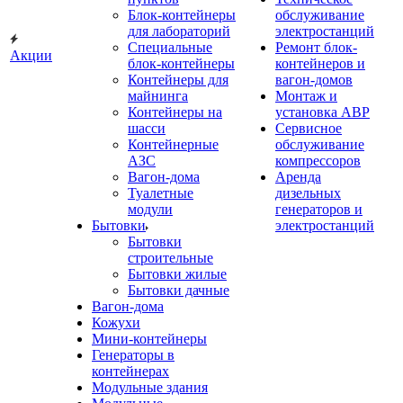
Блок-контейнеры
обслуживание
для лабораторий
электростанций
Специальные
Ремонт блок-
Акции
блок-контейнеры
контейнеров и
Контейнеры для
вагон-домов
майнинга
Монтаж и
Контейнеры на
установка АВР
шасси
Сервисное
Контейнерные
обслуживание
АЗС
компрессоров
Вагон-дома
Аренда
Туалетные
дизельных
модули
генераторов и
Бытовки
электростанций
Бытовки
строительные
Бытовки жилые
Бытовки дачные
Вагон-дома
Кожухи
Мини-контейнеры
Генераторы в
контейнерах
Модульные здания