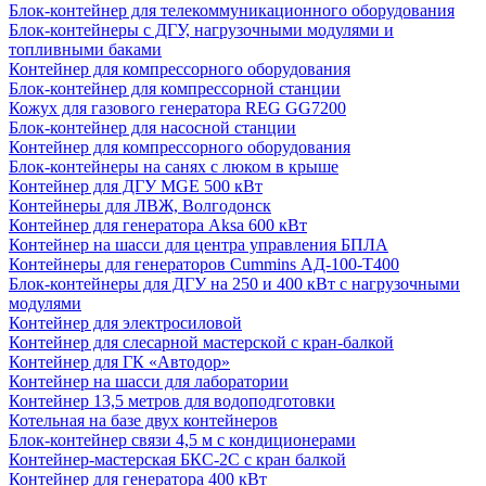
Блок-контейнер для телекоммуникационного оборудования
Блок-контейнеры с ДГУ, нагрузочными модулями и
топливными баками
Контейнер для компрессорного оборудования
Блок-контейнер для компрессорной станции
Кожух для газового генератора REG GG7200
Блок-контейнер для насосной станции
Контейнер для компрессорного оборудования
Блок-контейнеры на санях с люком в крыше
Контейнер для ДГУ MGE 500 кВт
Контейнеры для ЛВЖ, Волгодонск
Контейнер для генератора Aksa 600 кВт
Контейнер на шасси для центра управления БПЛА
Контейнеры для генераторов Cummins АД-100-Т400
Блок-контейнеры для ДГУ на 250 и 400 кВт с нагрузочными
модулями
Контейнер для электросиловой
Контейнер для слесарной мастерской с кран-балкой
Контейнер для ГК «Автодор»
Контейнер на шасси для лаборатории
Контейнер 13,5 метров для водоподготовки
Котельная на базе двух контейнеров
Блок-контейнер связи 4,5 м с кондиционерами
Контейнер-мастерская БКС-2С с кран балкой
Контейнер для генератора 400 кВт