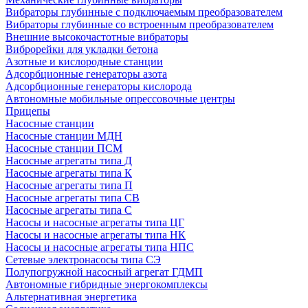
Вибраторы глубинные с подключаемым преобразователем
Вибраторы глубинные со встроенным преобразователем
Внешние высокочастотные вибраторы
Виброрейки для укладки бетона
Азотные и кислородные станции
Адсорбционные генераторы азота
Адсорбционные генераторы кислорода
Автономные мобильные опрессовочные центры
Прицепы
Насосные станции
Насосные станции МДН
Насосные станции ПСМ
Насосные агрегаты типа Д
Насосные агрегаты типа К
Насосные агрегаты типа П
Насосные агрегаты типа СВ
Насосные агрегаты типа С
Насосы и насосные агрегаты типа ЦГ
Насосы и насосные агрегаты типа НК
Насосы и насосные агрегаты типа НПС
Сетевые электронасосы типа СЭ
Полупогружной насосный агрегат ГДМП
Автономные гибридные энергокомплексы
Альтернативная энергетика