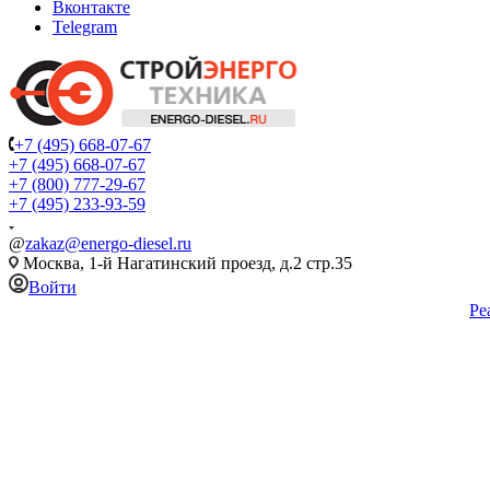
Вконтакте
Telegram
+7 (495) 668-07-67
+7 (495) 668-07-67
+7 (800) 777-29-67
+7 (495) 233-93-59
@
zakaz@energo-diesel.ru
Москва, 1-й Нагатинский проезд, д.2 стр.35
Войти
Ре