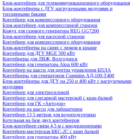
Блок-контейнер для телекоммуникационного оборудования
Блок-контейнеры с ДГУ, нагрузочными модулями и
топливными баками
Контейнер для компрессорного оборудования
Блок-контейнер для компрессорной станции
Кожух для газового генератора REG GG7200
Блок-контейнер для насосной станции
Контейнер для компрессорного оборудования
Блок-контейнеры на санях с люком в крыше
Контейнер для ДГУ MGE 500 кВт
Контейнеры для ЛВЖ, Волгодонск
Контейнер для генератора Aksa 600 кВт
Контейнер на шасси для центра управления БПЛА
Контейнеры для генераторов Cummins АД-100-Т400
Блок-контейнеры для ДГУ на 250 и 400 кВт с нагрузочными
модулями
Контейнер для электросиловой
Контейнер для слесарной мастерской с кран-балкой
Контейнер для ГК «Автодор»
Контейнер на шасси для лаборатории
Контейнер 13,5 метров для водоподготовки
Котельная на базе двух контейнеров
Блок-контейнер связи 4,5 м с кондиционерами
Контейнер-мастерская БКС-2С с кран балкой
Контейнер для генератора 400 кВт