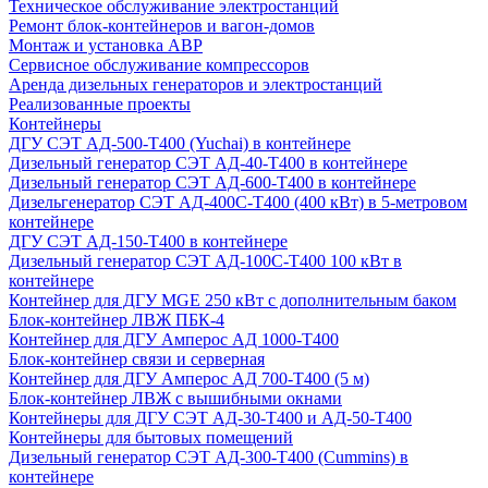
Техническое обслуживание электростанций
Ремонт блок-контейнеров и вагон-домов
Монтаж и установка АВР
Сервисное обслуживание компрессоров
Аренда дизельных генераторов и электростанций
Реализованные проекты
Контейнеры
ДГУ СЭТ АД-500-Т400 (Yuchai) в контейнере
Дизельный генератор СЭТ АД-40-Т400 в контейнере
Дизельный генератор СЭТ АД-600-Т400 в контейнере
Дизельгенератор СЭТ АД-400С-Т400 (400 кВт) в 5-метровом
контейнере
ДГУ СЭТ АД-150-Т400 в контейнере
Дизельный генератор СЭТ АД-100С-Т400 100 кВт в
контейнере
Контейнер для ДГУ MGE 250 кВт с дополнительным баком
Блок-контейнер ЛВЖ ПБК-4
Контейнер для ДГУ Амперос АД 1000-Т400
Блок-контейнер связи и серверная
Контейнер для ДГУ Амперос АД 700-Т400 (5 м)
Блок-контейнер ЛВЖ с вышибными окнами
Контейнеры для ДГУ СЭТ АД-30-Т400 и АД-50-Т400
Контейнеры для бытовых помещений
Дизельный генератор СЭТ АД-300-Т400 (Cummins) в
контейнере