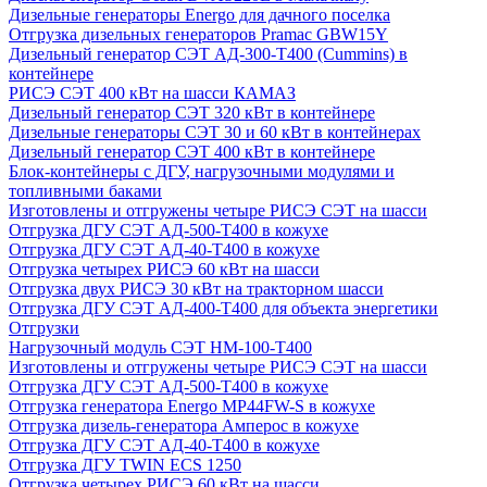
Дизельные генераторы Energo для дачного поселка
Отгрузка дизельных генераторов Pramac GВW15Y
Дизельный генератор СЭТ АД-300-Т400 (Cummins) в
контейнере
РИСЭ СЭТ 400 кВт на шасси КАМАЗ
Дизельный генератор СЭТ 320 кВт в контейнере
Дизельные генераторы СЭТ 30 и 60 кВт в контейнерах
Дизельный генератор СЭТ 400 кВт в контейнере
Блок-контейнеры с ДГУ, нагрузочными модулями и
топливными баками
Изготовлены и отгружены четыре РИСЭ СЭТ на шасси
Отгрузка ДГУ СЭТ АД-500-Т400 в кожухе
Отгрузка ДГУ СЭТ АД-40-Т400 в кожухе
Отгрузка четырех РИСЭ 60 кВт на шасси
Отгрузка двух РИСЭ 30 кВт на тракторном шасси
Отгрузка ДГУ СЭТ АД-400-Т400 для объекта энергетики
Отгрузки
Нагрузочный модуль СЭТ НМ-100-Т400
Изготовлены и отгружены четыре РИСЭ СЭТ на шасси
Отгрузка ДГУ СЭТ АД-500-Т400 в кожухе
Отгрузка генератора Energo MP44FW-S в кожухе
Отгрузка дизель-генератора Амперос в кожухе
Отгрузка ДГУ СЭТ АД-40-Т400 в кожухе
Отгрузка ДГУ TWIN ECS 1250
Отгрузка четырех РИСЭ 60 кВт на шасси