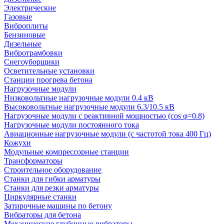
Электрические
Газовые
Виброплиты
Бензиновые
Дизельные
Вибротрамбовки
Снегоуборщики
Осветительные установки
Станции прогрева бетона
Нагрузочные модули
Низковольтные нагрузочные модули 0.4 кВ
Высоковольтные нагрузочные модули 6.3/10.5 кВ
Нагрузочные модули с реактивной мощностью (cos φ=0.8)
Нагрузочные модули постоянного тока
Авиационные нагрузочные модули (с частотой тока 400 Гц)
Кожухи
Модульные компрессорные станции
Трансформаторы
Строительное оборудование
Станки для гибки арматуры
Станки для резки арматуры
Циркулярные станки
Затирочные машины по бетону
Вибраторы для бетона
Механические глубинные вибраторы