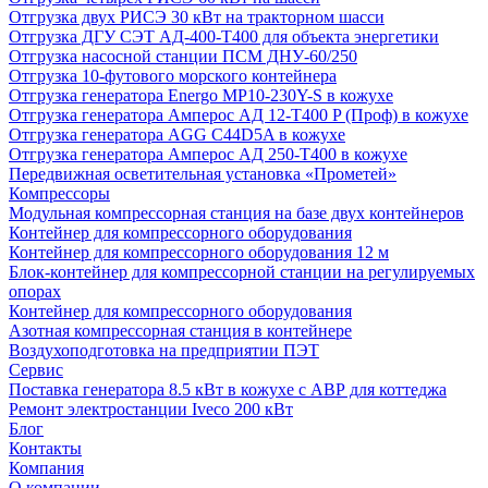
Отгрузка двух РИСЭ 30 кВт на тракторном шасси
Отгрузка ДГУ СЭТ АД-400-Т400 для объекта энергетики
Отгрузка насосной станции ПСМ ДНУ-60/250
Отгрузка 10-футового морского контейнера
Отгрузка генератора Energo MP10-230Y-S в кожухе
Отгрузка генератора Амперос АД 12-Т400 P (Проф) в кожухе
Отгрузка генератора AGG C44D5A в кожухе
Отгрузка генератора Амперос АД 250-Т400 в кожухе
Передвижная осветительная установка «Прометей»
Компрессоры
Модульная компрессорная станция на базе двух контейнеров
Контейнер для компрессорного оборудования
Контейнер для компрессорного оборудования 12 м
Блок-контейнер для компрессорной станции на регулируемых
опорах
Контейнер для компрессорного оборудования
Азотная компрессорная станция в контейнере
Воздухоподготовка на предприятии ПЭТ
Сервис
Поставка генератора 8.5 кВт в кожухе с АВР для коттеджа
Ремонт электростанции Iveco 200 кВт
Блог
Контакты
Компания
О компании