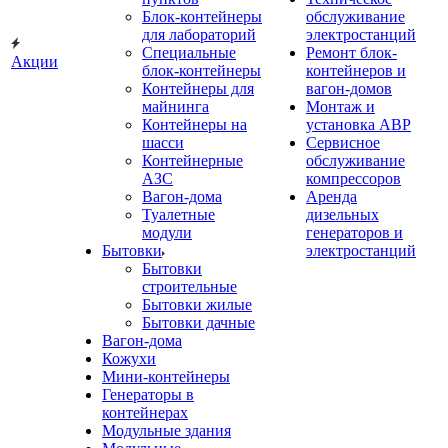
Блок-контейнеры
обслуживание
для лабораторий
электростанций
Специальные
Ремонт блок-
Акции
блок-контейнеры
контейнеров и
Контейнеры для
вагон-домов
майнинга
Монтаж и
Контейнеры на
установка АВР
шасси
Сервисное
Контейнерные
обслуживание
АЗС
компрессоров
Вагон-дома
Аренда
Туалетные
дизельных
модули
генераторов и
Бытовки
электростанций
Бытовки
строительные
Бытовки жилые
Бытовки дачные
Вагон-дома
Кожухи
Мини-контейнеры
Генераторы в
контейнерах
Модульные здания