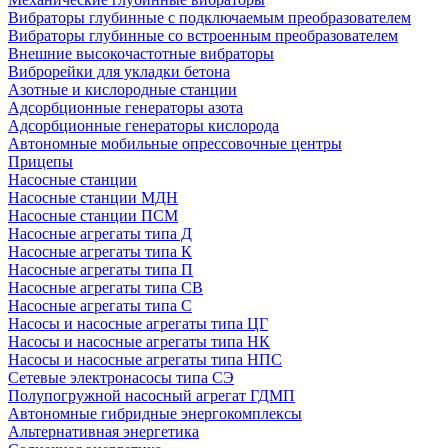
Вибраторы глубинные с подключаемым преобразователем
Вибраторы глубинные со встроенным преобразователем
Внешние высокочастотные вибраторы
Виброрейки для укладки бетона
Азотные и кислородные станции
Адсорбционные генераторы азота
Адсорбционные генераторы кислорода
Автономные мобильные опрессовочные центры
Прицепы
Насосные станции
Насосные станции МДН
Насосные станции ПСМ
Насосные агрегаты типа Д
Насосные агрегаты типа К
Насосные агрегаты типа П
Насосные агрегаты типа СВ
Насосные агрегаты типа С
Насосы и насосные агрегаты типа ЦГ
Насосы и насосные агрегаты типа НК
Насосы и насосные агрегаты типа НПС
Сетевые электронасосы типа СЭ
Полупогружной насосный агрегат ГДМП
Автономные гибридные энергокомплексы
Альтернативная энергетика