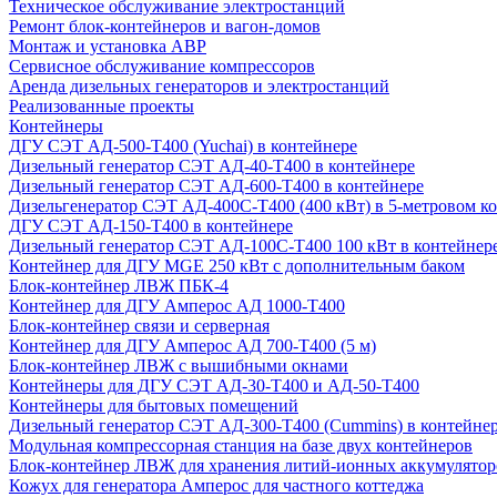
Техническое обслуживание электростанций
Ремонт блок-контейнеров и вагон-домов
Монтаж и установка АВР
Сервисное обслуживание компрессоров
Аренда дизельных генераторов и электростанций
Реализованные проекты
Контейнеры
ДГУ СЭТ АД-500-Т400 (Yuchai) в контейнере
Дизельный генератор СЭТ АД-40-Т400 в контейнере
Дизельный генератор СЭТ АД-600-Т400 в контейнере
Дизельгенератор СЭТ АД-400С-Т400 (400 кВт) в 5-метровом к
ДГУ СЭТ АД-150-Т400 в контейнере
Дизельный генератор СЭТ АД-100С-Т400 100 кВт в контейнер
Контейнер для ДГУ MGE 250 кВт с дополнительным баком
Блок-контейнер ЛВЖ ПБК-4
Контейнер для ДГУ Амперос АД 1000-Т400
Блок-контейнер связи и серверная
Контейнер для ДГУ Амперос АД 700-Т400 (5 м)
Блок-контейнер ЛВЖ с вышибными окнами
Контейнеры для ДГУ СЭТ АД-30-Т400 и АД-50-Т400
Контейнеры для бытовых помещений
Дизельный генератор СЭТ АД-300-Т400 (Cummins) в контейне
Модульная компрессорная станция на базе двух контейнеров
Блок-контейнер ЛВЖ для хранения литий-ионных аккумулятор
Кожух для генератора Амперос для частного коттеджа