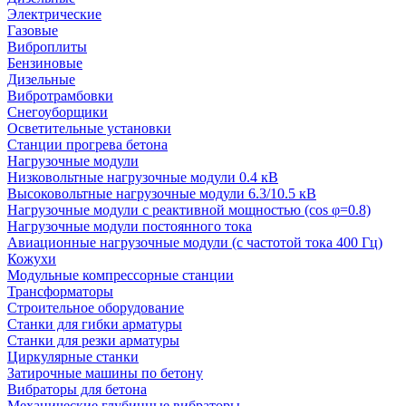
Электрические
Газовые
Виброплиты
Бензиновые
Дизельные
Вибротрамбовки
Снегоуборщики
Осветительные установки
Станции прогрева бетона
Нагрузочные модули
Низковольтные нагрузочные модули 0.4 кВ
Высоковольтные нагрузочные модули 6.3/10.5 кВ
Нагрузочные модули с реактивной мощностью (cos φ=0.8)
Нагрузочные модули постоянного тока
Авиационные нагрузочные модули (с частотой тока 400 Гц)
Кожухи
Модульные компрессорные станции
Трансформаторы
Строительное оборудование
Станки для гибки арматуры
Станки для резки арматуры
Циркулярные станки
Затирочные машины по бетону
Вибраторы для бетона
Механические глубинные вибраторы