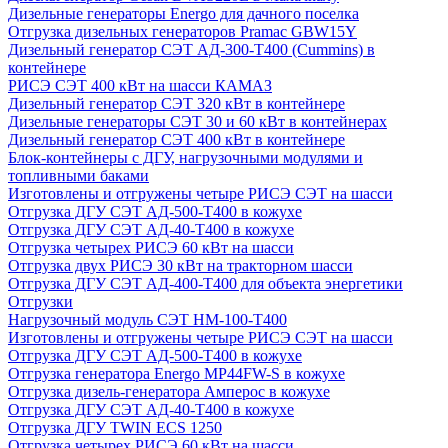
Дизельные генераторы Energo для дачного поселка
Отгрузка дизельных генераторов Pramac GВW15Y
Дизельный генератор СЭТ АД-300-Т400 (Cummins) в
контейнере
РИСЭ СЭТ 400 кВт на шасси КАМАЗ
Дизельный генератор СЭТ 320 кВт в контейнере
Дизельные генераторы СЭТ 30 и 60 кВт в контейнерах
Дизельный генератор СЭТ 400 кВт в контейнере
Блок-контейнеры с ДГУ, нагрузочными модулями и
топливными баками
Изготовлены и отгружены четыре РИСЭ СЭТ на шасси
Отгрузка ДГУ СЭТ АД-500-Т400 в кожухе
Отгрузка ДГУ СЭТ АД-40-Т400 в кожухе
Отгрузка четырех РИСЭ 60 кВт на шасси
Отгрузка двух РИСЭ 30 кВт на тракторном шасси
Отгрузка ДГУ СЭТ АД-400-Т400 для объекта энергетики
Отгрузки
Нагрузочный модуль СЭТ НМ-100-Т400
Изготовлены и отгружены четыре РИСЭ СЭТ на шасси
Отгрузка ДГУ СЭТ АД-500-Т400 в кожухе
Отгрузка генератора Energo MP44FW-S в кожухе
Отгрузка дизель-генератора Амперос в кожухе
Отгрузка ДГУ СЭТ АД-40-Т400 в кожухе
Отгрузка ДГУ TWIN ECS 1250
Отгрузка четырех РИСЭ 60 кВт на шасси