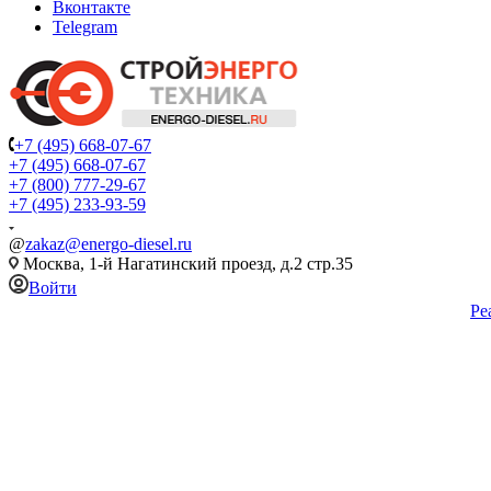
Вконтакте
Telegram
+7 (495) 668-07-67
+7 (495) 668-07-67
+7 (800) 777-29-67
+7 (495) 233-93-59
@
zakaz@energo-diesel.ru
Москва, 1-й Нагатинский проезд, д.2 стр.35
Войти
Ре