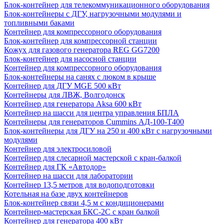
Блок-контейнер для телекоммуникационного оборудования
Блок-контейнеры с ДГУ, нагрузочными модулями и
топливными баками
Контейнер для компрессорного оборудования
Блок-контейнер для компрессорной станции
Кожух для газового генератора REG GG7200
Блок-контейнер для насосной станции
Контейнер для компрессорного оборудования
Блок-контейнеры на санях с люком в крыше
Контейнер для ДГУ MGE 500 кВт
Контейнеры для ЛВЖ, Волгодонск
Контейнер для генератора Aksa 600 кВт
Контейнер на шасси для центра управления БПЛА
Контейнеры для генераторов Cummins АД-100-Т400
Блок-контейнеры для ДГУ на 250 и 400 кВт с нагрузочными
модулями
Контейнер для электросиловой
Контейнер для слесарной мастерской с кран-балкой
Контейнер для ГК «Автодор»
Контейнер на шасси для лаборатории
Контейнер 13,5 метров для водоподготовки
Котельная на базе двух контейнеров
Блок-контейнер связи 4,5 м с кондиционерами
Контейнер-мастерская БКС-2С с кран балкой
Контейнер для генератора 400 кВт