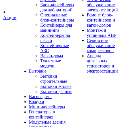
Блок-контейнеры
обслуживание
для лабораторий
электростанций
Специальные
Ремонт блок-
Акции
блок-контейнеры
контейнеров и
Контейнеры для
вагон-домов
майнинга
Монтаж и
Контейнеры на
установка АВР
шасси
Сервисное
Контейнерные
обслуживание
АЗС
компрессоров
Вагон-дома
Аренда
Туалетные
дизельных
модули
генераторов и
Бытовки
электростанций
Бытовки
строительные
Бытовки жилые
Бытовки дачные
Вагон-дома
Кожухи
Мини-контейнеры
Генераторы в
контейнерах
Модульные здания