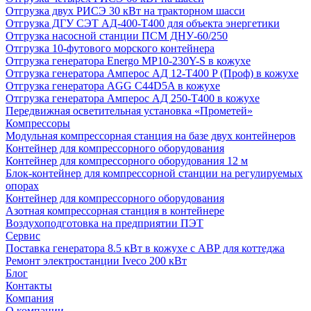
Отгрузка двух РИСЭ 30 кВт на тракторном шасси
Отгрузка ДГУ СЭТ АД-400-Т400 для объекта энергетики
Отгрузка насосной станции ПСМ ДНУ-60/250
Отгрузка 10-футового морского контейнера
Отгрузка генератора Energo MP10-230Y-S в кожухе
Отгрузка генератора Амперос АД 12-Т400 P (Проф) в кожухе
Отгрузка генератора AGG C44D5A в кожухе
Отгрузка генератора Амперос АД 250-Т400 в кожухе
Передвижная осветительная установка «Прометей»
Компрессоры
Модульная компрессорная станция на базе двух контейнеров
Контейнер для компрессорного оборудования
Контейнер для компрессорного оборудования 12 м
Блок-контейнер для компрессорной станции на регулируемых
опорах
Контейнер для компрессорного оборудования
Азотная компрессорная станция в контейнере
Воздухоподготовка на предприятии ПЭТ
Сервис
Поставка генератора 8.5 кВт в кожухе с АВР для коттеджа
Ремонт электростанции Iveco 200 кВт
Блог
Контакты
Компания
О компании