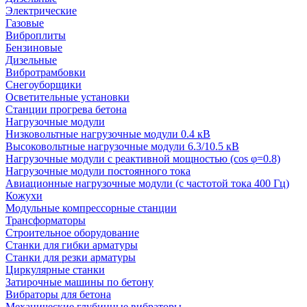
Электрические
Газовые
Виброплиты
Бензиновые
Дизельные
Вибротрамбовки
Снегоуборщики
Осветительные установки
Станции прогрева бетона
Нагрузочные модули
Низковольтные нагрузочные модули 0.4 кВ
Высоковольтные нагрузочные модули 6.3/10.5 кВ
Нагрузочные модули с реактивной мощностью (cos φ=0.8)
Нагрузочные модули постоянного тока
Авиационные нагрузочные модули (с частотой тока 400 Гц)
Кожухи
Модульные компрессорные станции
Трансформаторы
Строительное оборудование
Станки для гибки арматуры
Станки для резки арматуры
Циркулярные станки
Затирочные машины по бетону
Вибраторы для бетона
Механические глубинные вибраторы