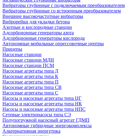
Вибраторы глубинные с подключаемым преобразователем
Вибраторы глубинные со встроенным преобразователем
Внешние высокочастотные вибраторы
Виброрейки для укладки бетона
Азотные и кислородные станции
Адсорбционные генераторы азота
Адсорбционные генераторы кислорода
Автономные мобильные опрессовочные центры
Прицепы
Насосные станции
Насосные станции МДН
Насосные станции ПСМ
Насосные агрегаты типа Д
Насосные агрегаты типа К
Насосные агрегаты типа П
Насосные агрегаты типа СВ
Насосные агрегаты типа С
Насосы и насосные агрегаты типа ЦГ
Насосы и насосные агрегаты типа НК
Насосы и насосные агрегаты типа НПС
Сетевые электронасосы типа СЭ
Полупогружной насосный агрегат ГДМП
Автономные гибридные энергокомплексы
Альтернативная энергетика