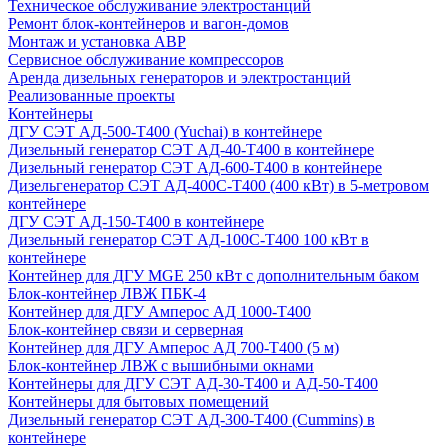
Техническое обслуживание электростанций
Ремонт блок-контейнеров и вагон-домов
Монтаж и установка АВР
Сервисное обслуживание компрессоров
Аренда дизельных генераторов и электростанций
Реализованные проекты
Контейнеры
ДГУ СЭТ АД-500-Т400 (Yuchai) в контейнере
Дизельный генератор СЭТ АД-40-Т400 в контейнере
Дизельный генератор СЭТ АД-600-Т400 в контейнере
Дизельгенератор СЭТ АД-400С-Т400 (400 кВт) в 5-метровом
контейнере
ДГУ СЭТ АД-150-Т400 в контейнере
Дизельный генератор СЭТ АД-100С-Т400 100 кВт в
контейнере
Контейнер для ДГУ MGE 250 кВт с дополнительным баком
Блок-контейнер ЛВЖ ПБК-4
Контейнер для ДГУ Амперос АД 1000-Т400
Блок-контейнер связи и серверная
Контейнер для ДГУ Амперос АД 700-Т400 (5 м)
Блок-контейнер ЛВЖ с вышибными окнами
Контейнеры для ДГУ СЭТ АД-30-Т400 и АД-50-Т400
Контейнеры для бытовых помещений
Дизельный генератор СЭТ АД-300-Т400 (Cummins) в
контейнере