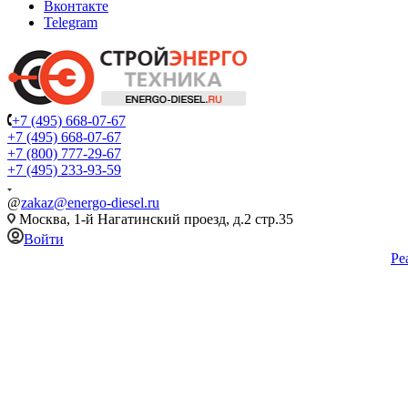
Вконтакте
Telegram
+7 (495) 668-07-67
+7 (495) 668-07-67
+7 (800) 777-29-67
+7 (495) 233-93-59
@
zakaz@energo-diesel.ru
Москва, 1-й Нагатинский проезд, д.2 стр.35
Войти
Ре