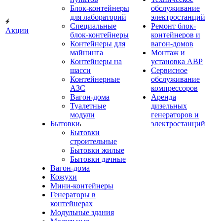
Блок-контейнеры
обслуживание
для лабораторий
электростанций
Специальные
Ремонт блок-
Акции
блок-контейнеры
контейнеров и
Контейнеры для
вагон-домов
майнинга
Монтаж и
Контейнеры на
установка АВР
шасси
Сервисное
Контейнерные
обслуживание
АЗС
компрессоров
Вагон-дома
Аренда
Туалетные
дизельных
модули
генераторов и
Бытовки
электростанций
Бытовки
строительные
Бытовки жилые
Бытовки дачные
Вагон-дома
Кожухи
Мини-контейнеры
Генераторы в
контейнерах
Модульные здания