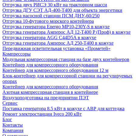
Отгрузка двух РИСЭ 30 кВт на тракторном шасси
Отгрузка ДГУ СЭТ АД-400-Т400 для объекта энергетики
Отгрузка насосной станции ПСМ ДНУ-60/250
Отгрузка 10-футового морского контейнера
Отгрузка генератора Energo MP10-230Y-S в кожухе
Отгрузка генератора Амперос АД 12-Т400 P (Проф) в кожухе
Отгрузка генератора AGG C44D5A в кожухе
Отгрузка генератора Амперос АД 250-Т400 в кожухе
Передвижная осветительная установка «Прометей»
Компрессоры
Модульная компрессорная станция на базе двух контейнеров
Контейнер для компрессорного оборудования
Контейнер для компрессорного оборудования 12 м
Блок-контейнер для компрессорной станции на регулируемых
опорах
Контейнер для компрессорного оборудования
Азотная компрессорная станция в контейнере
Воздухоподготовка на предприятии ПЭТ
Сервис
Поставка генератора 8.5 кВт в кожухе с АВР для коттеджа
Ремонт электростанции Iveco 200 кВт
Блог
Контакты
Компания
О компании