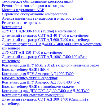
Техническое обслуживание электростанций
Ремонт блок-контейнеров и вагон-домов
Монтаж и установка АВР
Сервисное обслуживание компрессоров
Аренда дизельных генераторов и электростанций
Реализованные проекты
Контейнеры
ДГУ СЭТ АД-500-Т400 (Yuchai) в контейнере
Дизельный генератор СЭТ АД-40-Т400 в контейнере
Дизельный генератор СЭТ АД-600-Т400 в контейнере
Дизельгенератор СЭТ АД-400С-Т400 (400 кВт) в 5-метровом
контейнере
ДГУ СЭТ АД-150-Т400 в контейнере
Дизельный генератор СЭТ АД-100С-Т400 100 кВт в
контейнере
Контейнер для ДГУ MGE 250 кВт с дополнительным баком
Блок-контейнер ЛВЖ ПБК-4
Контейнер для ДГУ Амперос АД 1000-Т400
Блок-контейнер связи и серверная
Контейнер для ДГУ Амперос АД 700-Т400 (5 м)
Блок-контейнер ЛВЖ с вышибными окнами
Контейнеры для ДГУ СЭТ АД-30-Т400 и АД-50-Т400
Контейнеры для бытовых помещений
Дизельный генератор СЭТ АД-300-Т400 (Cummins) в
контейнере