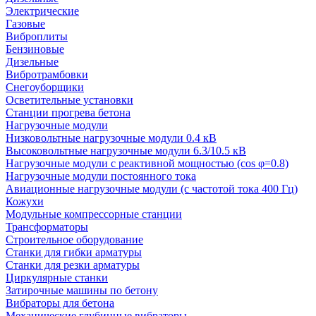
Электрические
Газовые
Виброплиты
Бензиновые
Дизельные
Вибротрамбовки
Снегоуборщики
Осветительные установки
Станции прогрева бетона
Нагрузочные модули
Низковольтные нагрузочные модули 0.4 кВ
Высоковольтные нагрузочные модули 6.3/10.5 кВ
Нагрузочные модули с реактивной мощностью (cos φ=0.8)
Нагрузочные модули постоянного тока
Авиационные нагрузочные модули (с частотой тока 400 Гц)
Кожухи
Модульные компрессорные станции
Трансформаторы
Строительное оборудование
Станки для гибки арматуры
Станки для резки арматуры
Циркулярные станки
Затирочные машины по бетону
Вибраторы для бетона
Механические глубинные вибраторы