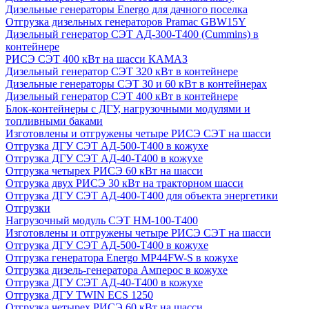
Дизельные генераторы Energo для дачного поселка
Отгрузка дизельных генераторов Pramac GВW15Y
Дизельный генератор СЭТ АД-300-Т400 (Cummins) в
контейнере
РИСЭ СЭТ 400 кВт на шасси КАМАЗ
Дизельный генератор СЭТ 320 кВт в контейнере
Дизельные генераторы СЭТ 30 и 60 кВт в контейнерах
Дизельный генератор СЭТ 400 кВт в контейнере
Блок-контейнеры с ДГУ, нагрузочными модулями и
топливными баками
Изготовлены и отгружены четыре РИСЭ СЭТ на шасси
Отгрузка ДГУ СЭТ АД-500-Т400 в кожухе
Отгрузка ДГУ СЭТ АД-40-Т400 в кожухе
Отгрузка четырех РИСЭ 60 кВт на шасси
Отгрузка двух РИСЭ 30 кВт на тракторном шасси
Отгрузка ДГУ СЭТ АД-400-Т400 для объекта энергетики
Отгрузки
Нагрузочный модуль СЭТ НМ-100-Т400
Изготовлены и отгружены четыре РИСЭ СЭТ на шасси
Отгрузка ДГУ СЭТ АД-500-Т400 в кожухе
Отгрузка генератора Energo MP44FW-S в кожухе
Отгрузка дизель-генератора Амперос в кожухе
Отгрузка ДГУ СЭТ АД-40-Т400 в кожухе
Отгрузка ДГУ TWIN ECS 1250
Отгрузка четырех РИСЭ 60 кВт на шасси