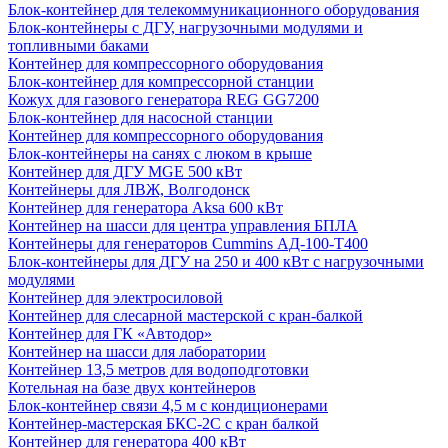
Блок-контейнер для телекоммуникационного оборудования
Блок-контейнеры с ДГУ, нагрузочными модулями и
топливными баками
Контейнер для компрессорного оборудования
Блок-контейнер для компрессорной станции
Кожух для газового генератора REG GG7200
Блок-контейнер для насосной станции
Контейнер для компрессорного оборудования
Блок-контейнеры на санях с люком в крыше
Контейнер для ДГУ MGE 500 кВт
Контейнеры для ЛВЖ, Волгодонск
Контейнер для генератора Aksa 600 кВт
Контейнер на шасси для центра управления БПЛА
Контейнеры для генераторов Cummins АД-100-Т400
Блок-контейнеры для ДГУ на 250 и 400 кВт с нагрузочными
модулями
Контейнер для электросиловой
Контейнер для слесарной мастерской с кран-балкой
Контейнер для ГК «Автодор»
Контейнер на шасси для лаборатории
Контейнер 13,5 метров для водоподготовки
Котельная на базе двух контейнеров
Блок-контейнер связи 4,5 м с кондиционерами
Контейнер-мастерская БКС-2С с кран балкой
Контейнер для генератора 400 кВт