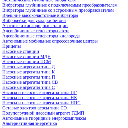
Вибраторы глубинные с подключаемым преобразователем
Вибраторы глубинные со встроенным преобразователем
Внешние высокочастотные вибраторы
Виброрейки для укладки бетона
Азотные и кислородные станции
Адсорбционные генераторы азота
Адсорбционные генераторы кислорода
Автономные мобильные опрессовочные центры
Прицепы
Насосные станции
Насосные станции МДН
Насосные станции ПСМ
Насосные агрегаты типа Д
Насосные агрегаты типа К
Насосные агрегаты типа П
Насосные агрегаты типа СВ
Насосные агрегаты типа С
Насосы и насосные агрегаты типа ЦГ
Насосы и насосные агрегаты типа НК
Насосы и насосные агрегаты типа НПС
Сетевые электронасосы типа СЭ
Полупогружной насосный агрегат ГДМП
Автономные гибридные энергокомплексы
Альтернативная энергетика