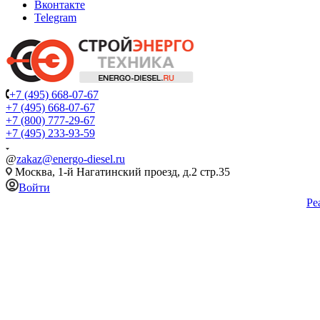
Вконтакте
Telegram
+7 (495) 668-07-67
+7 (495) 668-07-67
+7 (800) 777-29-67
+7 (495) 233-93-59
@
zakaz@energo-diesel.ru
Москва, 1-й Нагатинский проезд, д.2 стр.35
Войти
Ре