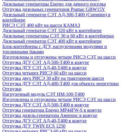
Дизельные генераторы Energo для дачного поселка
Отгрузка дизельных генераторов Pramac GВW15Y
Дизельный генератор СЭТ АД-300-Т400 (Cummins) в
контейнере
РИСЭ СЭТ 400 кВт на шасси КАМАЗ
Дизельный генератор СЭТ 320 кВт в контейнере
Дизельные генераторы СЭТ 30 и 60 кВт в контейнерах
Дизельный генератор СЭТ 400 кВт в контейнере
Блок-контейнеры с ДГУ, нагрузочными модулями и
топливными баками
Изготовлены и отгружены четыре РИСЭ СЭТ на шасси
Отгрузка ДГУ СЭТ АД-500-Т400 в кожухе
Отгрузка ДГУ СЭТ АД-40-Т400 в кожухе
Отгрузка четырех РИСЭ 60 кВт на шасси
Отгрузка двух РИСЭ 30 кВт на тракторном шасси
Отгрузка ДГУ СЭТ АД-400-Т400 для объекта энергетики
Отгрузки
Нагрузочный модуль СЭТ НМ-100-Т400
Изготовлены и отгружены четыре РИСЭ СЭТ на шасси
Отгрузка ДГУ СЭТ АД-500-Т400 в кожухе
Отгрузка генератора Energo MP44FW-S в кожухе
Отгрузка дизель-генератора Амперос в кожухе
Отгрузка ДГУ СЭТ АД-40-Т400 в кожухе
Отгрузка ДГУ TWIN ECS 1250
Отгрузка четырех РИСЭ 60 кВт на шасси