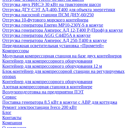
Отгрузка двух РИСЭ 30 кВт на тракторном шасси
Отгрузка ДГУ СЭТ АД-400-Т400 для объекта энергетики
Отгрузка насосной станции ПСМ ДНУ-60/250
Отгрузка 10-футового морского контейнера
Отгрузка генератора Energo MP10-230Y-S в кожухе
Отгрузка генератора Амперос АД 12-Т400 P (Проф) в кожухе
Отгрузка генератора AGG C44D5A в кожухе
Отгрузка генератора Амперос АД 250-Т400 в кожухе
Передвижная осветительная установка «Прометей»
Компрессоры
Модульная компрессорная станция на базе двух контейнеров
Контейнер для компрессорного оборудования
Контейнер для компрессорного оборудования 12 м
Блок-контейнер для компрессорной станции на регулируемых
опорах
Контейнер для компрессорного оборудования
Азотная компрессорная станция в контейнере
Воздухоподготовка на предприятии ПЭТ
Сервис
Поставка генератора 8.5 кВт в кожухе с АВР для коттеджа
Ремонт электростанции Iveco 200 кВт
Блог
Контакты
Компания
О компании