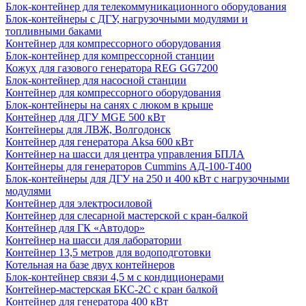
Блок-контейнер для телекоммуникационного оборудования
Блок-контейнеры с ДГУ, нагрузочными модулями и
топливными баками
Контейнер для компрессорного оборудования
Блок-контейнер для компрессорной станции
Кожух для газового генератора REG GG7200
Блок-контейнер для насосной станции
Контейнер для компрессорного оборудования
Блок-контейнеры на санях с люком в крыше
Контейнер для ДГУ MGE 500 кВт
Контейнеры для ЛВЖ, Волгодонск
Контейнер для генератора Aksa 600 кВт
Контейнер на шасси для центра управления БПЛА
Контейнеры для генераторов Cummins АД-100-Т400
Блок-контейнеры для ДГУ на 250 и 400 кВт с нагрузочными
модулями
Контейнер для электросиловой
Контейнер для слесарной мастерской с кран-балкой
Контейнер для ГК «Автодор»
Контейнер на шасси для лаборатории
Контейнер 13,5 метров для водоподготовки
Котельная на базе двух контейнеров
Блок-контейнер связи 4,5 м с кондиционерами
Контейнер-мастерская БКС-2С с кран балкой
Контейнер для генератора 400 кВт