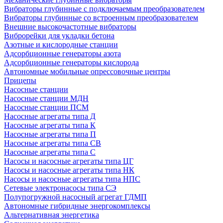
Вибраторы глубинные с подключаемым преобразователем
Вибраторы глубинные со встроенным преобразователем
Внешние высокочастотные вибраторы
Виброрейки для укладки бетона
Азотные и кислородные станции
Адсорбционные генераторы азота
Адсорбционные генераторы кислорода
Автономные мобильные опрессовочные центры
Прицепы
Насосные станции
Насосные станции МДН
Насосные станции ПСМ
Насосные агрегаты типа Д
Насосные агрегаты типа К
Насосные агрегаты типа П
Насосные агрегаты типа СВ
Насосные агрегаты типа С
Насосы и насосные агрегаты типа ЦГ
Насосы и насосные агрегаты типа НК
Насосы и насосные агрегаты типа НПС
Сетевые электронасосы типа СЭ
Полупогружной насосный агрегат ГДМП
Автономные гибридные энергокомплексы
Альтернативная энергетика