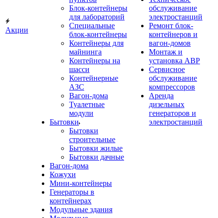
Блок-контейнеры
обслуживание
для лабораторий
электростанций
Специальные
Ремонт блок-
Акции
блок-контейнеры
контейнеров и
Контейнеры для
вагон-домов
майнинга
Монтаж и
Контейнеры на
установка АВР
шасси
Сервисное
Контейнерные
обслуживание
АЗС
компрессоров
Вагон-дома
Аренда
Туалетные
дизельных
модули
генераторов и
Бытовки
электростанций
Бытовки
строительные
Бытовки жилые
Бытовки дачные
Вагон-дома
Кожухи
Мини-контейнеры
Генераторы в
контейнерах
Модульные здания