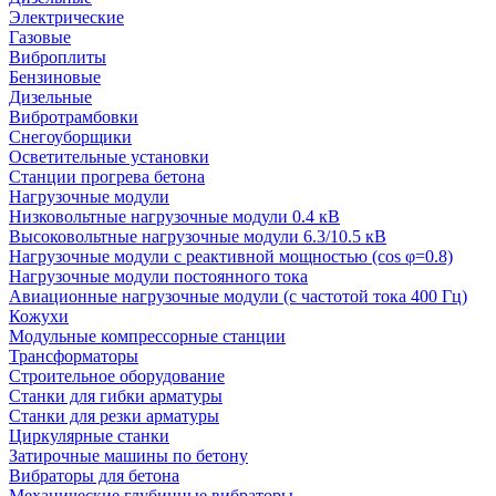
Электрические
Газовые
Виброплиты
Бензиновые
Дизельные
Вибротрамбовки
Снегоуборщики
Осветительные установки
Станции прогрева бетона
Нагрузочные модули
Низковольтные нагрузочные модули 0.4 кВ
Высоковольтные нагрузочные модули 6.3/10.5 кВ
Нагрузочные модули с реактивной мощностью (cos φ=0.8)
Нагрузочные модули постоянного тока
Авиационные нагрузочные модули (с частотой тока 400 Гц)
Кожухи
Модульные компрессорные станции
Трансформаторы
Строительное оборудование
Станки для гибки арматуры
Станки для резки арматуры
Циркулярные станки
Затирочные машины по бетону
Вибраторы для бетона
Механические глубинные вибраторы