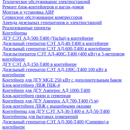
Техническое обслуживание электростанций
Ремонт блок-контейнеров и вагон-домов
Монтаж и установка АВР
Сервисное обслуживание компрессоров
Аренда дизельных генераторов и электростанций
Реализованные проекты
Контейнеры
ДГУ СЭТ АД-500-Т400 (Yuchai) в контейнере
Дизельный генератор СЭТ АД-40-Т400 в контейнере
Дизельный генератор СЭТ АД-600-Т400 в контейнере
Дизельгенератор СЭТ АД-400С-Т400 (400 кВт) в 5-метровом
контейнере
ДГУ СЭТ АД-150-Т400 в контейнере
Дизельный генератор СЭТ АД-100С-Т400 100 кВт в
контейнере
Контейнер для ДГУ MGE 250 кВт с дополнительным баком
Блок-контейнер ЛВЖ ПБК-4
Контейнер для ДГУ Амперос АД 1000-Т400
Блок-контейнер связи и серверная
Контейнер для ДГУ Амперос АД 700-Т400 (5 м)
Блок-контейнер ЛВЖ с вышибными окнами
Контейнеры для ДГУ СЭТ АД-30-Т400 и АД-50-Т400
Контейнеры для бытовых помещений
Дизельный генератор СЭТ АД-300-Т400 (Cummins) в
контейнере